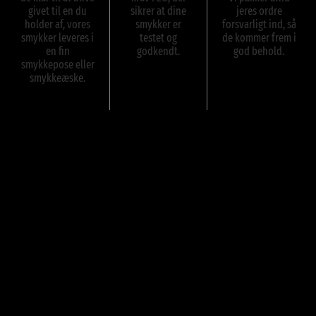
givet til en du
sikrer at dine
jeres ordre
holder af, vores
smykker er
forsvarligt ind, så
smykker leveres i
testet og
de kommer frem i
en fin
godkendt.
god behold.
smykkepose eller
smykkeæske.
Anmeldelser
Der er endnu ikke nogle anmeldelser.
Kun kunder, der er logget ind og har købt denne vare, kan skrive en
anmeldelse.
-30%