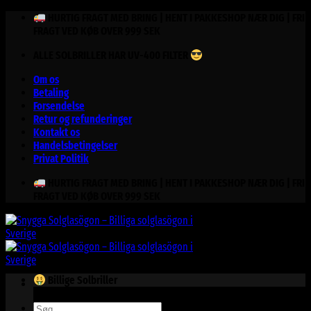
Fortsæt
HURTIG FRAGT MED BRING | HENT I PAKKESHOP NÆR DIG | FRI
til
FRAGT VED KØB OVER 999 SEK
indhold
ALLE SOLBRILLER HAR UV-400 FILTER
Om os
Betaling
Forsendelse
Retur og refunderinger
Kontakt os
Handelsbetingelser
Privat Politik
HURTIG FRAGT MED BRING | HENT I PAKKESHOP NÆR DIG | FRI
FRAGT VED KØB OVER 999 SEK
Billige Solbriller
Søg