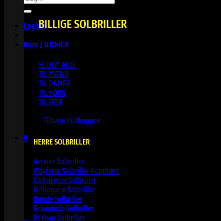
efter:
BILLIGE SOLBRILLER
Log ind
Kurv /
0
DKK
0
SE DEM ALLE
TIL MÆND
TIL DAMER
TIL BØRN
TIL FEST
Ingen varer i kurven.
Tilbage til shoppen
0
HERRE SOLBRILLER
Kurv
Aviator Solbriller
Wayfarer Solbriller
Clubmaster Solbriller
Millionaire Solbriller
Runde Solbriller
Ingen varer i kurven.
Firkantede Solbriller
Fit Over Solbriller