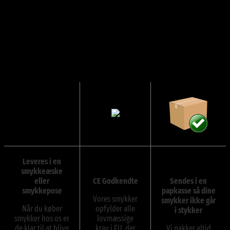
Leveres i en
smykkeæske
eller
CE Godkendte
Sendes i en
smykkepose
papkasse så dine
Vores smykker
smykker ikke går
Når du køber
opfylder alle
i stykker
smykker hos os er
lovmæssige
de klar til at blive
krav i EU, der
Vi pakker altid