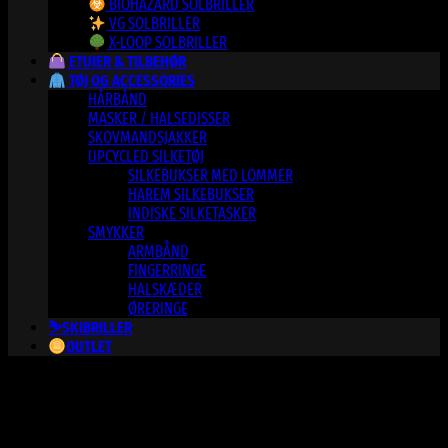
BIOHAZARD SOLBRILLER
VG SOLBRILLER
X-LOOP SOLBRILLER
ETUIER & TILBEHØR
TØJ OG ACCESSORIES
HÅRBÅND
MASKER / HALSEDISSER
SKOVMANDSJAKKER
UPCYCLED SILKETØJ
SILKEBUKSER MED LOMMER
HAREM SILKEBUKSER
INDISKE SILKETASKER
SMYKKER
ARMBÅND
FINGERRINGE
HALSKÆDER
ØRERINGE
⛷️SKIBRILLER
OUTLET
Varesortiment