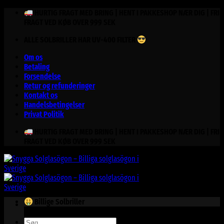
Fortsæt
HURTIG FRAGT MED BRING | HENT I PAKKESHOP NÆR DIG | FRI
til
FRAGT VED KØB OVER 999 SEK
indhold
ALLE SOLBRILLER HAR UV-400 FILTER
Om os
Betaling
Forsendelse
Retur og refunderinger
Kontakt os
Handelsbetingelser
Privat Politik
HURTIG FRAGT MED BRING | HENT I PAKKESHOP NÆR DIG | FRI
FRAGT VED KØB OVER 999 SEK
Billige Solbriller
Søg