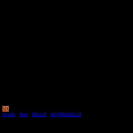
SEK
Forside
/
Shop
/
BRILLER
/
NATKØREBRILLER
Clip-On Kørebriller | Solbriller –