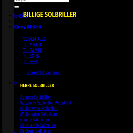
efter:
BILLIGE SOLBRILLER
Log ind
Kurv /
0
DKK
0
SE DEM ALLE
TIL MÆND
TIL DAMER
TIL BØRN
TIL FEST
Ingen varer i kurven.
Tilbage til shoppen
0
HERRE SOLBRILLER
Kurv
Aviator Solbriller
Wayfarer Solbriller
Clubmaster Solbriller
Millionaire Solbriller
Runde Solbriller
Ingen varer i kurven.
Firkantede Solbriller
Fit Over Solbriller