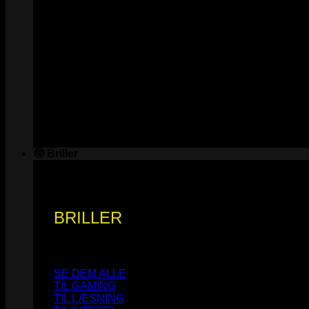
🤓 Briller
BRILLER
SE DEM ALLE
TIL GAMING
TIL LÆSNING