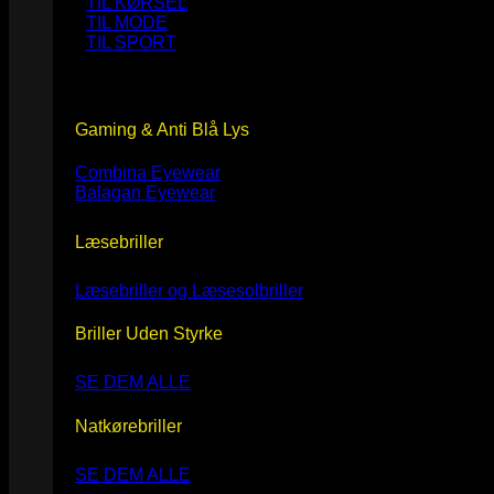
TIL KØRSEL
TIL MODE
TIL SPORT
Gaming & Anti Blå Lys
Combina Eyewear
Balagan Eyewear
Læsebriller
Læsebriller og Læsesolbriller
Briller Uden Styrke
SE DEM ALLE
Natkørebriller
SE DEM ALLE