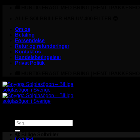
Fortsæt
🚚 HURTIG FRAGT MED BRING | HENT I PAKKESHO
til
indhold
ALLE SOLBRILLER HAR UV-400 FILTER 😎
Om os
Betaling
Forsendelse
Retur og refunderinger
Kontakt os
Handelsbetingelser
Privat Politik
🚚 HURTIG FRAGT MED BRING | HENT I PAKKESHO
Søg
efter:
🤑 Billige Solbriller
Log ind