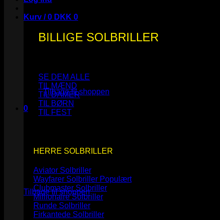
Kurv /
0
DKK
0
BILLIGE SOLBRILLER
Ingen varer i kurven.
SE DEM ALLE
TIL MÆND
Tilbage til shoppen
TIL DAMER
TIL BØRN
0
TIL FEST
Kurv
HERRE SOLBRILLER
Aviator Solbriller
Ingen varer i kurven.
Wayfarer Solbriller
Clubmaster Solbriller
Tilbage til shoppen
Millionaire Solbriller
Runde Solbriller
Firkantede Solbriller