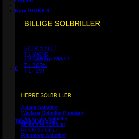
Kurv /
0
DKK
0
BILLIGE SOLBRILLER
Ingen varer i kurven.
SE DEM ALLE
TIL MÆND
Tilbage til shoppen
TIL DAMER
TIL BØRN
0
TIL FEST
Kurv
HERRE SOLBRILLER
Aviator Solbriller
Ingen varer i kurven.
Wayfarer Solbriller
Clubmaster Solbriller
Tilbage til shoppen
Millionaire Solbriller
Runde Solbriller
Firkantede Solbriller