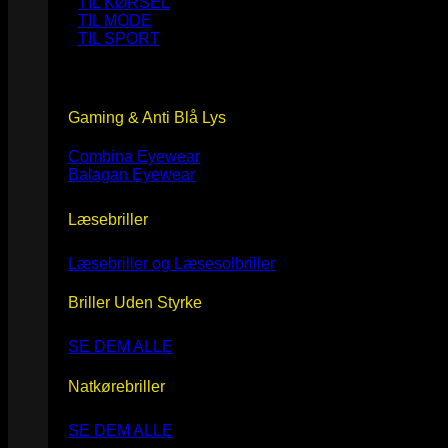
TIL KØRSEL
TIL MODE
TIL SPORT
Gaming & Anti Blå Lys
Combina Eyewear
Balagan Eyewear
Læsebriller
Læsebriller og Læsesolbriller
Briller Uden Styrke
SE DEM ALLE
Natkørebriller
SE DEM ALLE