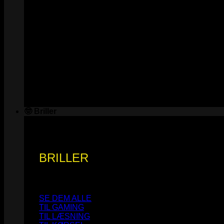
🤓 Briller
BRILLER
SE DEM ALLE
TIL GAMING
TIL LÆSNING