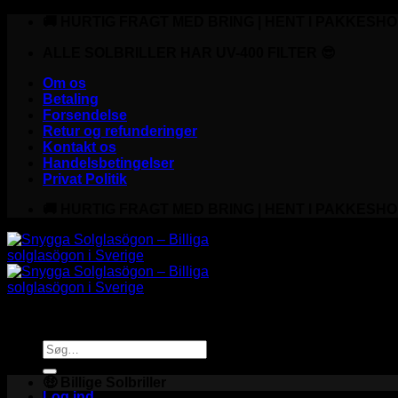
Fortsæt
🚚 HURTIG FRAGT MED BRING | HENT I PAKKESHO
til
indhold
ALLE SOLBRILLER HAR UV-400 FILTER 😎
Om os
Betaling
Forsendelse
Retur og refunderinger
Kontakt os
Handelsbetingelser
Privat Politik
🚚 HURTIG FRAGT MED BRING | HENT I PAKKESHO
Søg
efter:
🤑 Billige Solbriller
Log ind