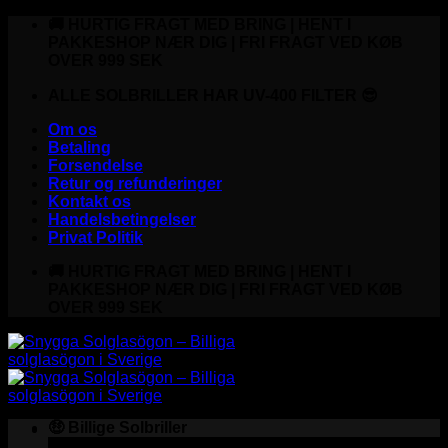
Fortsæt
🚚 HURTIG FRAGT MED BRING | HENT I
til
PAKKESHOP NÆR DIG | FRI FRAGT VED KØB
indhold
OVER 999 SEK
ALLE SOLBRILLER HAR UV-400 FILTER 😎
Om os
Betaling
Forsendelse
Retur og refunderinger
Kontakt os
Handelsbetingelser
Privat Politik
🚚 HURTIG FRAGT MED BRING | HENT I
PAKKESHOP NÆR DIG | FRI FRAGT VED KØB
OVER 999 SEK
🤑 Billige Solbriller