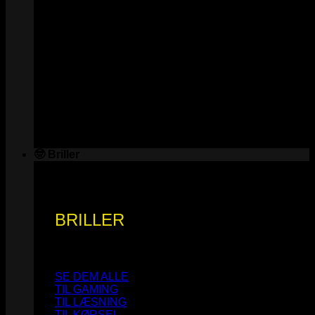
🤓 Briller
BRILLER
SE DEM ALLE
TIL GAMING
TIL LÆSNING
TIL KØRSEL