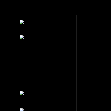
Solbrillens mål
Bredde
13.4 cm.
Højde
4.5 cm.
Brillestangs
14 cm.
længde
Glas Bredde
5.5 cm.
Mellemrum
1.6 cm.