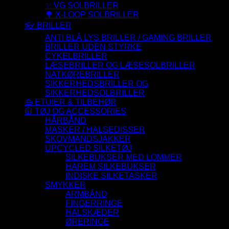
✨ VG SOLBRILLER
🌳 X-LOOP SOLBRILLER
👓 BRILLER
ANTI BLÅ LYS BRILLER / GAMING BRILLER
BRILLER UDEN STYRKE
CYKELBRILLER
LÆSEBRILLER OG LÆSESOLBRILLER
NATKØREBRILLER
SIKKERHEDSBRILLER OG
SIKKERHEDSOLBRILLER
👜 ETUIER & TILBEHØR
🧥 TØJ OG ACCESSORIES
HÅRBÅND
MASKER / HALSEDISSER
SKOVMANDSJAKKER
UPCYCLED SILKETØJ
SILKEBUKSER MED LOMMER
HAREM SILKEBUKSER
INDISKE SILKETASKER
SMYKKER
ARMBÅND
FINGERRINGE
HALSKÆDER
ØRERINGE