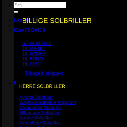
Søg
efter:
BILLIGE SOLBRILLER
Log ind
Kurv /
0
DKK
0
SE DEM ALLE
TIL MÆND
TIL DAMER
TIL BØRN
Ingen varer i kurven.
TIL FEST
Tilbage til shoppen
0
HERRE SOLBRILLER
Kurv
Aviator Solbriller
Wayfarer Solbriller
Clubmaster Solbriller
Millionaire Solbriller
Runde Solbriller
Ingen varer i kurven.
Firkantede Solbriller