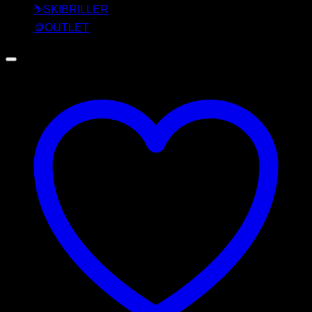
⛷️SKIBRILLER
🪙OUTLET