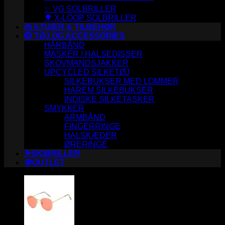
✨ VG SOLBRILLER
🌳 X-LOOP SOLBRILLER
👜 ETUIER & TILBEHØR
🧥 TØJ OG ACCESSORIES
HÅRBÅND
MASKER / HALSEDISSER
SKOVMANDSJAKKER
UPCYCLED SILKETØJ
SILKEBUKSER MED LOMMER
HAREM SILKEBUKSER
INDISKE SILKETASKER
SMYKKER
ARMBÅND
FINGERRINGE
HALSKÆDER
ØRERINGE
⛷️SKIBRILLER
🪙OUTLET