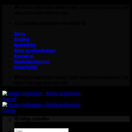
Fortsæt
🚚 HURTIG FRAGT MED BRING | HENT I PAKKESHOP NÆR DIG | FRI
til
FRAGT VED KØB OVER 999 SEK
indhold
ALLE SOLBRILLER HAR UV-400 FILTER 😎
Om os
Betaling
Forsendelse
Retur og refunderinger
Kontakt os
Handelsbetingelser
Privat Politik
🚚 HURTIG FRAGT MED BRING | HENT I PAKKESHOP NÆR DIG | FRI
FRAGT VED KØB OVER 999 SEK
🤑 Billige Solbriller
Søg