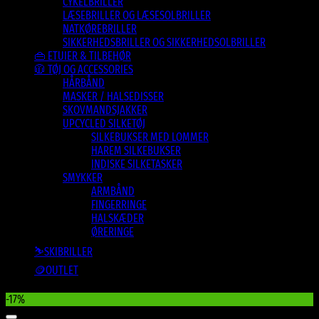
CYKELBRILLER
LÆSEBRILLER OG LÆSESOLBRILLER
NATKØREBRILLER
SIKKERHEDSBRILLER OG SIKKERHEDSOLBRILLER
👜 ETUIER & TILBEHØR
🧥 TØJ OG ACCESSORIES
HÅRBÅND
MASKER / HALSEDISSER
SKOVMANDSJAKKER
UPCYCLED SILKETØJ
SILKEBUKSER MED LOMMER
HAREM SILKEBUKSER
INDISKE SILKETASKER
SMYKKER
ARMBÅND
FINGERRINGE
HALSKÆDER
ØRERINGE
⛷️SKIBRILLER
🪙OUTLET
-17%