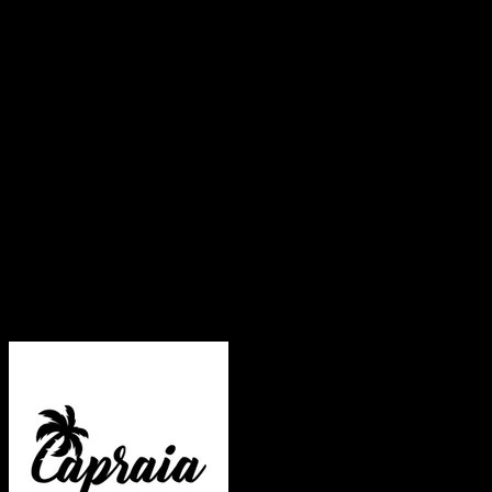
Derudover følger der en pudseklud med. Du kan hermed vedligeholde
dine solbriller, på den helt korrekte måde. Det forhøjer levetiden.
Køb en Capraia Solbrille – Man får virkelig meget for pengene.
Detaljer:
Bredde: 13,4 cm.
Højde: 4,8 cm.
Arm længde: 14,3 cm.
Materiale: TR90
Polariserede glas
UV400 beskyttelse
CE godkendte