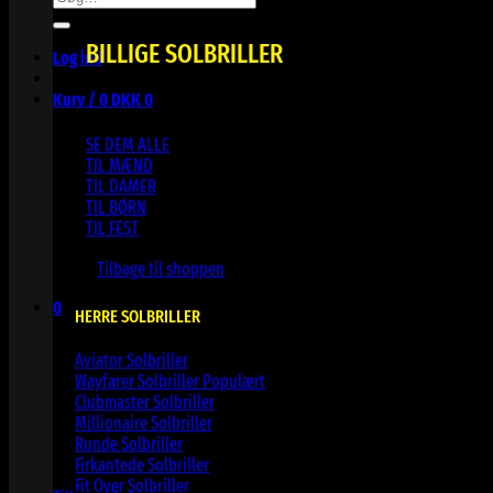
efter:
BILLIGE SOLBRILLER
Log ind
Kurv /
0
DKK
0
SE DEM ALLE
TIL MÆND
TIL DAMER
TIL BØRN
TIL FEST
Ingen varer i kurven.
Tilbage til shoppen
0
HERRE SOLBRILLER
Kurv
Aviator Solbriller
Wayfarer Solbriller
Clubmaster Solbriller
Millionaire Solbriller
Runde Solbriller
Ingen varer i kurven.
Firkantede Solbriller
Fit Over Solbriller