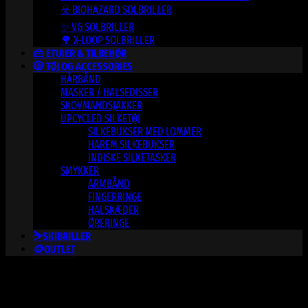
☣️ BIOHAZARD SOLBRILLER
✨ VG SOLBRILLER
🌳 X-LOOP SOLBRILLER
👜 ETUIER & TILBEHØR
🧥 TØJ OG ACCESSORIES
HÅRBÅND
MASKER / HALSEDISSER
SKOVMANDSJAKKER
UPCYCLED SILKETØJ
SILKEBUKSER MED LOMMER
HAREM SILKEBUKSER
INDISKE SILKETASKER
SMYKKER
ARMBÅND
FINGERRINGE
HALSKÆDER
ØRERINGE
⛷️SKIBRILLER
🪙OUTLET