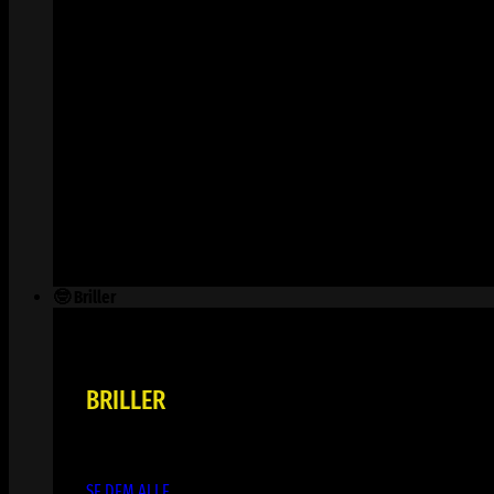
🤓 Briller
BRILLER
SE DEM ALLE