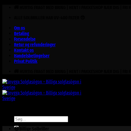
Fortsæt
🚚 HURTIG FRAGT MED BRING | HENT I PAKKESHOP NÆR DIG | FRI 
til
ALLE SOLBRILLER HAR UV-400 FILTER 😎
indhold
Om os
Betaling
Forsendelse
Retur og refunderinger
Kontakt os
Handelsbetingelser
Privat Politik
🚚 HURTIG FRAGT MED BRING | HENT I PAKKESHOP NÆR DIG | FRI 
Søg
efter:
🤑 Billige Solbriller