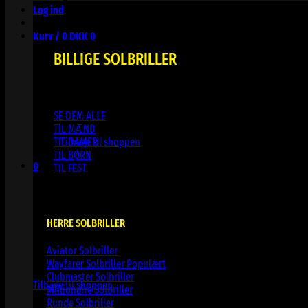
Log ind
Kurv /
0
DKK
0
BILLIGE SOLBRILLER
SE DEM ALLE
Ingen varer i kurven.
TIL MÆND
TIL DAMER
Tilbage til shoppen
TIL BØRN
0
TIL FEST
Kurv
HERRE SOLBRILLER
Aviator Solbriller
Ingen varer i kurven.
Wayfarer Solbriller
Clubmaster Solbriller
Tilbage til shoppen
Millionaire Solbriller
Runde Solbriller