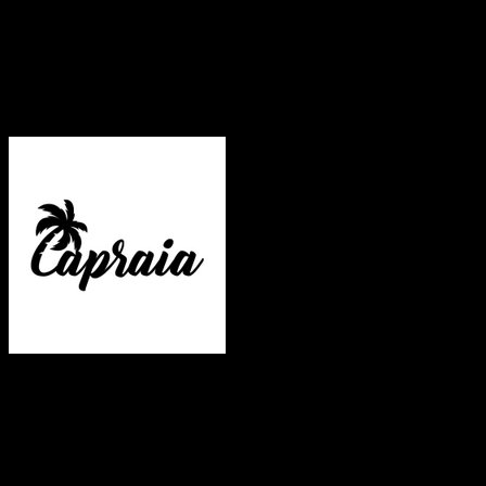
Højde: 4,8 cm.
Arm længde: 13,7 cm.
Materiale: Metal
Polariserede glas
UV400 beskyttelse
CE godkendte
Vægt
0.1 kg