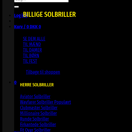
efter:
BILLIGE SOLBRILLER
Log ind
Kurv /
0
DKK
0
SE DEM ALLE
TIL MÆND
TIL DAMER
TIL BØRN
TIL FEST
Ingen varer i kurven.
Tilbage til shoppen
0
HERRE SOLBRILLER
Kurv
Aviator Solbriller
Wayfarer Solbriller
Clubmaster Solbriller
Millionaire Solbriller
Runde Solbriller
Ingen varer i kurven.
Firkantede Solbriller
Fit Over Solbriller