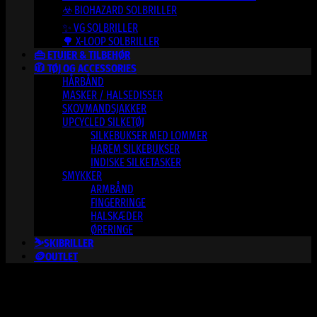
☣️ BIOHAZARD SOLBRILLER
✨ VG SOLBRILLER
🌳 X-LOOP SOLBRILLER
👜 ETUIER & TILBEHØR
🧥 TØJ OG ACCESSORIES
HÅRBÅND
MASKER / HALSEDISSER
SKOVMANDSJAKKER
UPCYCLED SILKETØJ
SILKEBUKSER MED LOMMER
HAREM SILKEBUKSER
INDISKE SILKETASKER
SMYKKER
ARMBÅND
FINGERRINGE
HALSKÆDER
ØRERINGE
⛷️SKIBRILLER
🪙OUTLET