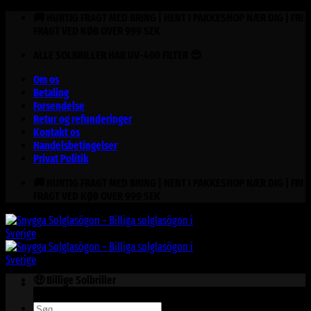
Fortsæt
🚚 HURTIG FRAGT MED BRING | HENT I PAKKESHOP NÆR DIG | FRI
til
FRAGT VED KØB OVER 999 SEK
indhold
ALLE SOLBRILLER HAR UV-400 FILTER 😎
Om os
Betaling
Forsendelse
Retur og refunderinger
Kontakt os
Handelsbetingelser
Privat Politik
🚚 HURTIG FRAGT MED BRING | HENT I PAKKESHOP NÆR DIG | FRI
FRAGT VED KØB OVER 999 SEK
🤑 Billige Solbriller
Søg