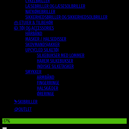
CYKELBRILLER
LÆSEBRILLER OG LÆSESOLBRILLER
NATKØREBRILLER
SIKKERHEDSBRILLER OG SIKKERHEDSOLBRILLER
👜 ETUIER & TILBEHØR
🧥 TØJ OG ACCESSORIES
HÅRBÅND
MASKER / HALSEDISSER
SKOVMANDSJAKKER
UPCYCLED SILKETØJ
SILKEBUKSER MED LOMMER
HAREM SILKEBUKSER
INDISKE SILKETASKER
SMYKKER
ARMBÅND
FINGERRINGE
HALSKÆDER
ØRERINGE
⛷️SKIBRILLER
🪙OUTLET
-17%