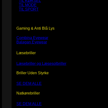
TIL KØRSEL
TIL MODE
TIL SPORT
Gaming & Anti Blå Lys
Combina Eyewear
Balagan Eyewear
Læsebriller
Læsebriller og Læsesolbriller
Briller Uden Styrke
SE DEM ALLE
Natkørebriller
SE DEM ALLE