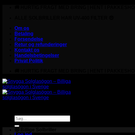
Fortsæt
🚚 HURTIG FRAGT MED BRING | HENT I PAKKESHO
til
indhold
ALLE SOLBRILLER HAR UV-400 FILTER 😎
Om os
Betaling
Forsendelse
Retur og refunderinger
Kontakt os
Handelsbetingelser
Privat Politik
🚚 HURTIG FRAGT MED BRING | HENT I PAKKESHO
Søg
efter:
🤑 Billige Solbriller
Log ind