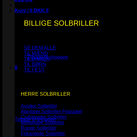
Kurv /
0
DKK
0
BILLIGE SOLBRILLER
Ingen varer i kurven.
SE DEM ALLE
TIL MÆND
Tilbage til shoppen
TIL DAMER
TIL BØRN
0
TIL FEST
Kurv
HERRE SOLBRILLER
Aviator Solbriller
Ingen varer i kurven.
Wayfarer Solbriller
Clubmaster Solbriller
Tilbage til shoppen
Millionaire Solbriller
Runde Solbriller
Firkantede Solbriller