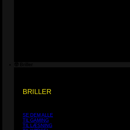
🤓 Briller
BRILLER
SE DEM ALLE
TIL GAMING
TIL LÆSNING