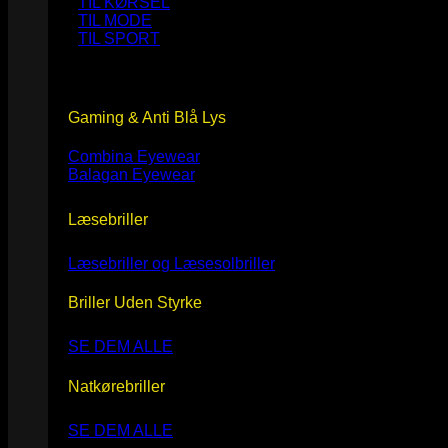
TIL KØRSEL
TIL MODE
TIL SPORT
Gaming & Anti Blå Lys
Combina Eyewear
Balagan Eyewear
Læsebriller
Læsebriller og Læsesolbriller
Briller Uden Styrke
SE DEM ALLE
Natkørebriller
SE DEM ALLE