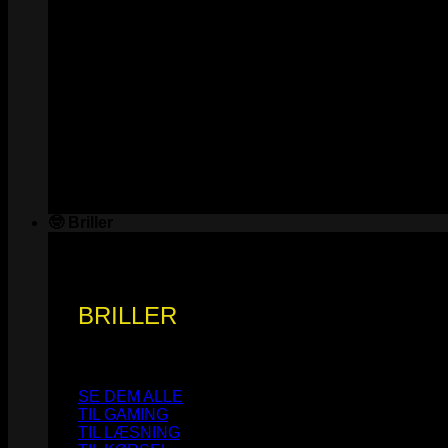
🤓 Briller
BRILLER
SE DEM ALLE
TIL GAMING
TIL LÆSNING