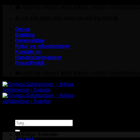
Fortsæt
🚚 HURTIG FRAGT MED BRING | HENT I PAKKESHO
til
indhold
ALLE SOLBRILLER HAR UV-400 FILTER 😎
Om os
Betaling
Forsendelse
Retur og refunderinger
Kontakt os
Handelsbetingelser
Privat Politik
🚚 HURTIG FRAGT MED BRING | HENT I PAKKESHO
Søg
efter:
🤑 Billige Solbriller
Log ind