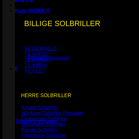
Kurv /
0
DKK
0
BILLIGE SOLBRILLER
Ingen varer i kurven.
SE DEM ALLE
TIL MÆND
Tilbage til shoppen
TIL DAMER
TIL BØRN
0
TIL FEST
Kurv
HERRE SOLBRILLER
Aviator Solbriller
Ingen varer i kurven.
Wayfarer Solbriller
Clubmaster Solbriller
Tilbage til shoppen
Millionaire Solbriller
Runde Solbriller
Firkantede Solbriller