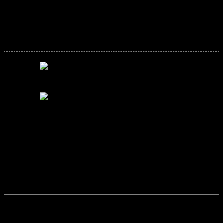
Solbrillens mål
Bredde
14 cm.
Højde
5.1 cm.
Brillestangs
13.9 cm.
længde