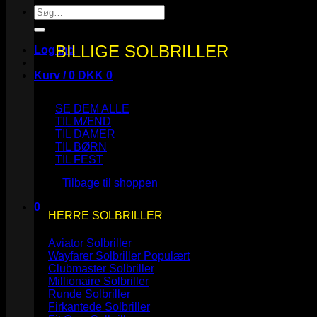
Søg
efter:
BILLIGE SOLBRILLER
Log ind
Kurv /
0
DKK
0
SE DEM ALLE
TIL MÆND
TIL DAMER
TIL BØRN
Ingen varer i kurven.
TIL FEST
Tilbage til shoppen
0
HERRE SOLBRILLER
Kurv
Aviator Solbriller
Wayfarer Solbriller
Clubmaster Solbriller
Millionaire Solbriller
Runde Solbriller
Ingen varer i kurven.
Firkantede Solbriller