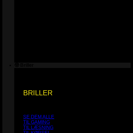
🤓 Briller
BRILLER
SE DEM ALLE
TIL GAMING
TIL LÆSNING
TIL KØRSEL