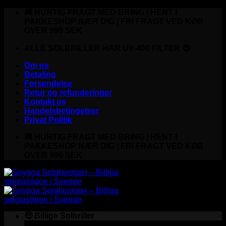
Fortsæt
🚚 HURTIG FRAGT MED BRING | HENT I
til
PAKKESHOP NÆR DIG | FRI FRAGT VED KØB
indhold
OVER 999 SEK
ALLE SOLBRILLER HAR UV-400 FILTER 😎
Om os
Betaling
Forsendelse
Retur og refunderinger
Kontakt os
Handelsbetingelser
Privat Politik
🚚 HURTIG FRAGT MED BRING | HENT I
PAKKESHOP NÆR DIG | FRI FRAGT VED KØB
OVER 999 SEK
🤑 Billige Solbriller