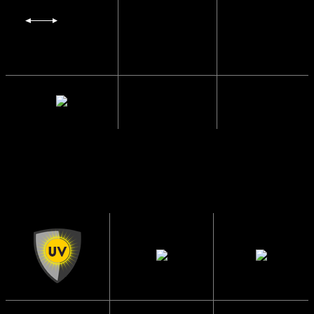
Glas Bredde
5.5 cm.
Mellemrum
1.5 cm.
mellem glas