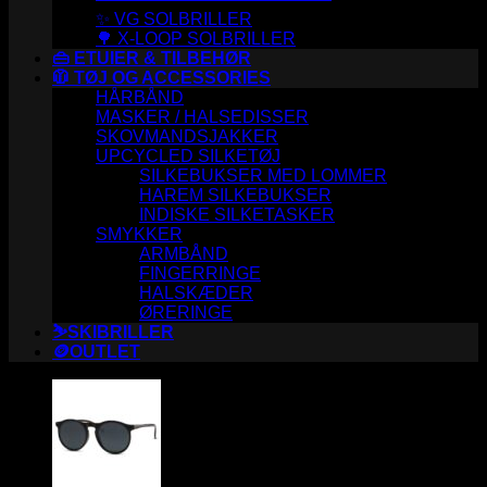
✨ VG SOLBRILLER
🌳 X-LOOP SOLBRILLER
👜 ETUIER & TILBEHØR
🧥 TØJ OG ACCESSORIES
HÅRBÅND
MASKER / HALSEDISSER
SKOVMANDSJAKKER
UPCYCLED SILKETØJ
SILKEBUKSER MED LOMMER
HAREM SILKEBUKSER
INDISKE SILKETASKER
SMYKKER
ARMBÅND
FINGERRINGE
HALSKÆDER
ØRERINGE
⛷️SKIBRILLER
🪙OUTLET