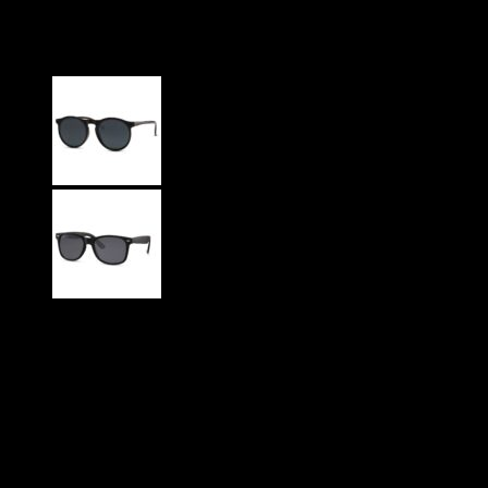
Nantes – Brune glas
99
DKK
Brune glas
Glansfuldt stel
CE Godkendte
UV400 Beskyttelse
På lager