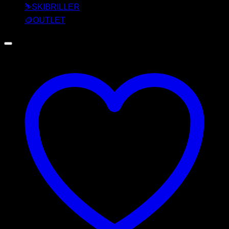
⛷️SKIBRILLER
🪙OUTLET