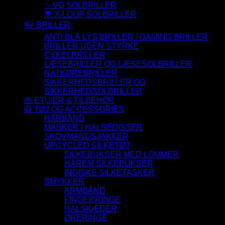
✨ VG SOLBRILLER
🌳 X-LOOP SOLBRILLER
👓 BRILLER
ANTI BLÅ LYS BRILLER / GAMING BRILLER
BRILLER UDEN STYRKE
CYKELBRILLER
LÆSEBRILLER OG LÆSESOLBRILLER
NATKØREBRILLER
SIKKERHEDSBRILLER OG
SIKKERHEDSOLBRILLER
👜 ETUIER & TILBEHØR
🧥 TØJ OG ACCESSORIES
HÅRBÅND
MASKER / HALSEDISSER
SKOVMANDSJAKKER
UPCYCLED SILKETØJ
SILKEBUKSER MED LOMMER
HAREM SILKEBUKSER
INDISKE SILKETASKER
SMYKKER
ARMBÅND
FINGERRINGE
HALSKÆDER
ØRERINGE