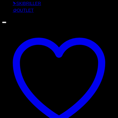
⛷️SKIBRILLER
🪙OUTLET