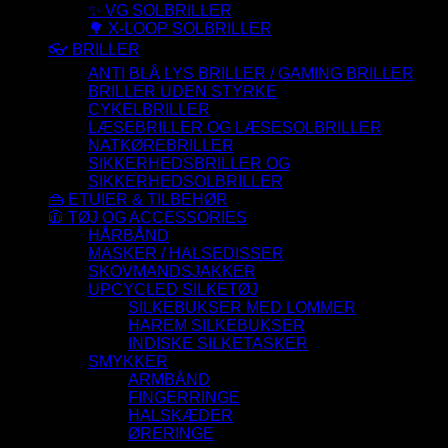
✨ VG SOLBRILLER
🌳 X-LOOP SOLBRILLER
👓 BRILLER
ANTI BLÅ LYS BRILLER / GAMING BRILLER
BRILLER UDEN STYRKE
CYKELBRILLER
LÆSEBRILLER OG LÆSESOLBRILLER
NATKØREBRILLER
SIKKERHEDSBRILLER OG
SIKKERHEDSOLBRILLER
👜 ETUIER & TILBEHØR
🧥 TØJ OG ACCESSORIES
HÅRBÅND
MASKER / HALSEDISSER
SKOVMANDSJAKKER
UPCYCLED SILKETØJ
SILKEBUKSER MED LOMMER
HAREM SILKEBUKSER
INDISKE SILKETASKER
SMYKKER
ARMBÅND
FINGERRINGE
HALSKÆDER
ØRERINGE