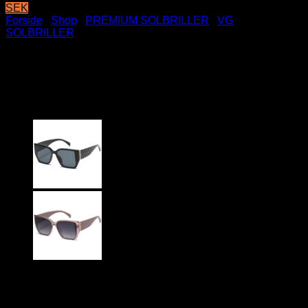
SEK
Forside
/
Shop
/
PREMIUM SOLBRILLER
/
VG
SOLBRILLER
Brun turtle VG Solbriller –
Morivione | Guld – Brune glas
199
DKK
VG – 8VG29569