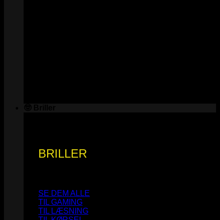
🤓 Briller
BRILLER
SE DEM ALLE
TIL GAMING
TIL LÆSNING
TIL KØRSEL