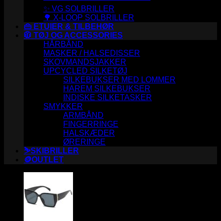
✨ VG SOLBRILLER
🌳 X-LOOP SOLBRILLER
👜 ETUIER & TILBEHØR
🧥 TØJ OG ACCESSORIES
HÅRBÅND
MASKER / HALSEDISSER
SKOVMANDSJAKKER
UPCYCLED SILKETØJ
SILKEBUKSER MED LOMMER
HAREM SILKEBUKSER
INDISKE SILKETASKER
SMYKKER
ARMBÅND
FINGERRINGE
HALSKÆDER
ØRERINGE
⛷️SKIBRILLER
🪙OUTLET