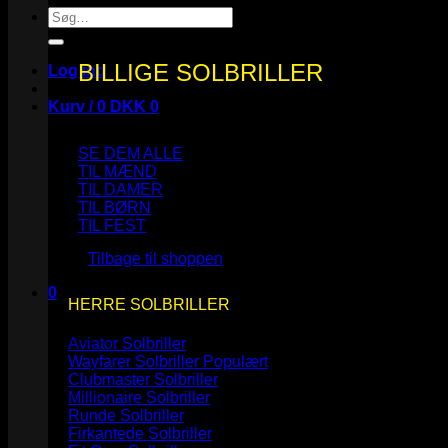
Søg
efter:
BILLIGE SOLBRILLER
Log ind
Kurv /
0
DKK
0
SE DEM ALLE
TIL MÆND
TIL DAMER
TIL BØRN
Ingen varer i kurven.
TIL FEST
Tilbage til shoppen
0
HERRE SOLBRILLER
Kurv
Aviator Solbriller
Wayfarer Solbriller
Clubmaster Solbriller
Millionaire Solbriller
Runde Solbriller
Ingen varer i kurven.
Firkantede Solbriller