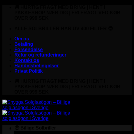
Fortsæt
🚚 HURTIG FRAGT MED BRING | HENT I
til
PAKKESHOP NÆR DIG | FRI FRAGT VED KØB
indhold
OVER 999 SEK
ALLE SOLBRILLER HAR UV-400 FILTER 😎
Om os
Betaling
Forsendelse
Retur og refunderinger
Kontakt os
Handelsbetingelser
Privat Politik
🚚 HURTIG FRAGT MED BRING | HENT I
PAKKESHOP NÆR DIG | FRI FRAGT VED KØB
OVER 999 SEK
🤑 Billige Solbriller