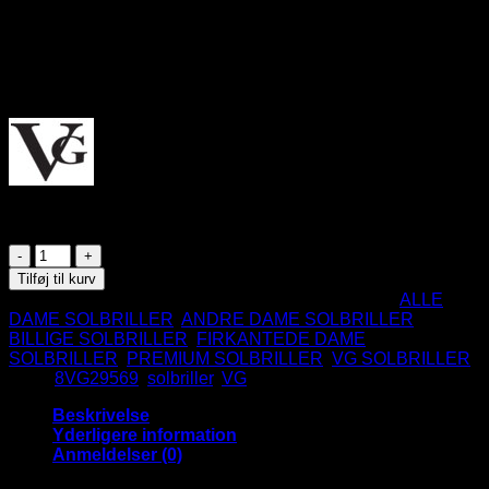
Glansfuldt stel
Elegant mønster på de brede stænger
Metal linje på stængerne
UV400
CE Godkendte
På lager
Brun
turtle
Tilføj til kurv
VG
Varenummer (SKU):
8VG29569-BNTE
Kategorier:
ALLE
Solbriller
DAME SOLBRILLER
,
ANDRE DAME SOLBRILLER
,
-
BILLIGE SOLBRILLER
,
FIRKANTEDE DAME
Morivione
SOLBRILLER
,
PREMIUM SOLBRILLER
,
VG SOLBRILLER
|
Tags:
8VG29569
,
solbriller
,
VG
Guld
-
Beskrivelse
Brune
Yderligere information
glas
Anmeldelser (0)
antal