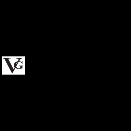
Indvendig bredde: 13.8 cm
Højde: 5.2 cm
Stang længde: 14.3 cm
Overflade: Glansfuld
Materiale: Plast og metal
UV400 beskyttelse
CE godkendte
Om VG Solbriller
Solbriller i moderigtige designs
VG Solbriller er et Amerikansk solbrillemærke der henvender
sig primært til kvinder men har også designs til herrer, og
som finder sin inspiration i modebranchen.
Det er solbriller i designs der ligner de helt store modehuses
designs.
VG Solbriller er lækre solbriller, med flotte detaljer og i en