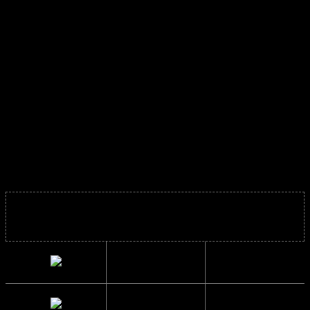
og flotte spejlglas med ekstra stærke farver.
Seje sorte Wayfarer solbriller med en glat overflade samt flex stænger
for optimalt pasform.
Solbrillerne passer både til mænd og damer og er super fede året rundt.
Virkelig et par lækre solbriller til dig der elsker den klassiske Wayfarer
model.
Materiale:
Plast stel og Polycarbonat glas
Solbrillens mål
Bredde
13.6 cm.
Højde
5 cm.