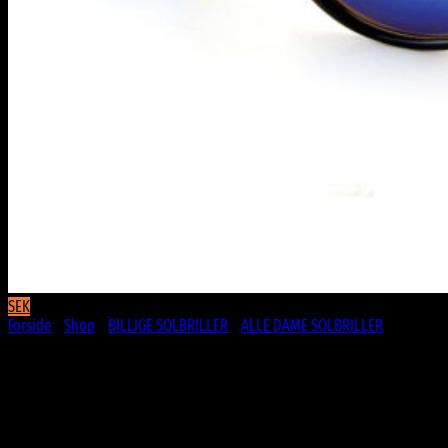
SEK
Forside
/
Shop
/
BILLIGE SOLBRILLER
/
ALLE DAME SOLBRILLER
Blanksorte Wayfarer solbriller |
Ekstra farverige blå spejlglas