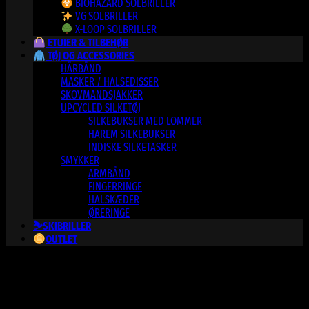
BIOHAZARD SOLBRILLER
VG SOLBRILLER
X-LOOP SOLBRILLER
ETUIER & TILBEHØR
TØJ OG ACCESSORIES
HÅRBÅND
MASKER / HALSEDISSER
SKOVMANDSJAKKER
UPCYCLED SILKETØJ
SILKEBUKSER MED LOMMER
HAREM SILKEBUKSER
INDISKE SILKETASKER
SMYKKER
ARMBÅND
FINGERRINGE
HALSKÆDER
ØRERINGE
⛷️SKIBRILLER
OUTLET
Varesortiment