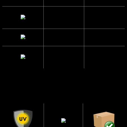
Brillestangs
13.8 cm.
længde
Glas Bredde
5 cm.
Mellemrum
2 cm.
mellem glas