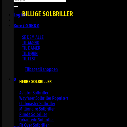
efter:
BILLIGE SOLBRILLER
Log ind
Kurv /
0
DKK
0
SE DEM ALLE
TIL MÆND
TIL DAMER
TIL BØRN
TIL FEST
Ingen varer i kurven.
Tilbage til shoppen
0
HERRE SOLBRILLER
Kurv
Aviator Solbriller
Wayfarer Solbriller
Clubmaster Solbriller
Millionaire Solbriller
Runde Solbriller
Ingen varer i kurven.
Firkantede Solbriller
Fit Over Solbriller