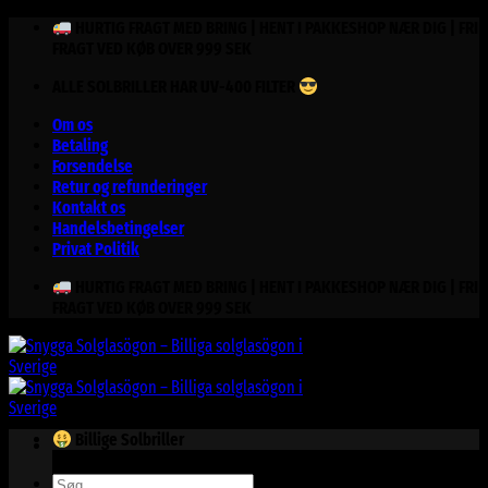
Fortsæt
HURTIG FRAGT MED BRING | HENT I PAKKESHOP NÆR DIG | FRI
til
FRAGT VED KØB OVER 999 SEK
indhold
ALLE SOLBRILLER HAR UV-400 FILTER
Om os
Betaling
Forsendelse
Retur og refunderinger
Kontakt os
Handelsbetingelser
Privat Politik
HURTIG FRAGT MED BRING | HENT I PAKKESHOP NÆR DIG | FRI
FRAGT VED KØB OVER 999 SEK
Billige Solbriller
Søg