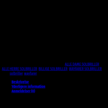
109
DKK
Blå spejlglas med ekstra stærke farver (Premium spejlglas)
Glansfuld overflade
Flex stænger for optimal pasform
CE Godkendte
UV400 Beskyttelse
Ikke på lager
Varenummer (SKU):
BM2057C-BE
Kategorier:
ALLE DAME SOLBRILLER
,
ALLE HERRE SOLBRILLER
,
BILLIGE SOLBRILLER
,
WAYFARER SOLBRILLER
Tags:
solbriller
,
wayfarer
Beskrivelse
Yderligere information
Anmeldelser (0)
Sorte Wayfarer solbriller med blank overflade