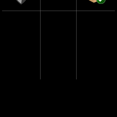
Solbrillerne har
CE Godkendte
UV400
Sendes i en
beskyttelse
papkasse så de
Solbrillerne
ikke går i stykker
opfylder alle
Blokerer 99 til
lovmæssige
100 procent af
Vi pakker altid
krav i EU, der
alle UVA- og UVB-
solbriller
sikrer at dine
stråler og
forsvarligt ind, så
solbriller er
beskytter dine
de kommer frem i
testet og
øjne mod solens
god behold.
godkendt.
stråler.
Vægt
0.049 kg
Anmeldelser
Der er endnu ikke nogle anmeldelser.
Kun kunder, der er logget ind og har købt denne vare, kan skrive en