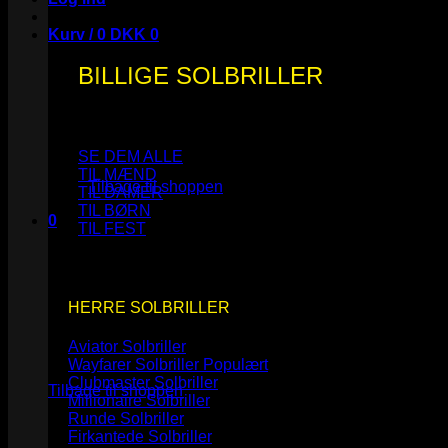
Kurv /
0
DKK
0
BILLIGE SOLBRILLER
Ingen varer i kurven.
SE DEM ALLE
TIL MÆND
Tilbage til shoppen
TIL DAMER
TIL BØRN
0
TIL FEST
Kurv
HERRE SOLBRILLER
Aviator Solbriller
Ingen varer i kurven.
Wayfarer Solbriller
Clubmaster Solbriller
Tilbage til shoppen
Millionaire Solbriller
Runde Solbriller
Firkantede Solbriller