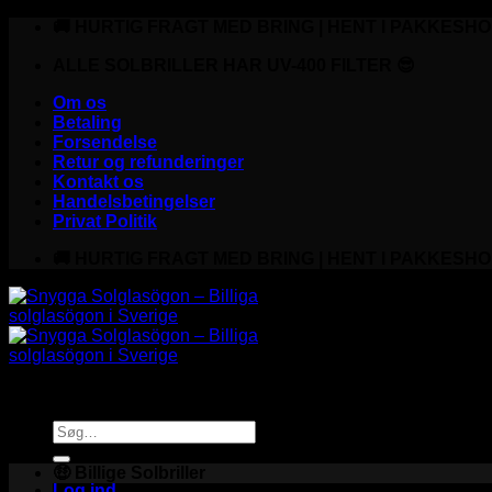
Fortsæt
🚚 HURTIG FRAGT MED BRING | HENT I PAKKESHO
til
indhold
ALLE SOLBRILLER HAR UV-400 FILTER 😎
Om os
Betaling
Forsendelse
Retur og refunderinger
Kontakt os
Handelsbetingelser
Privat Politik
🚚 HURTIG FRAGT MED BRING | HENT I PAKKESHO
Søg
efter:
🤑 Billige Solbriller
Log ind