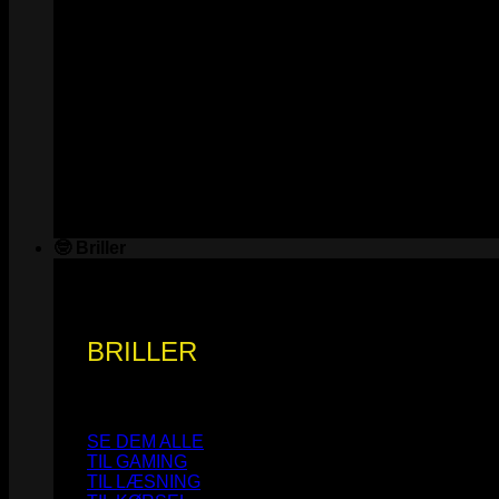
🤓 Briller
BRILLER
SE DEM ALLE
TIL GAMING
TIL LÆSNING