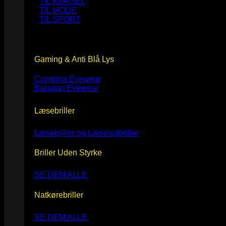
TIL KØRSEL
TIL MODE
TIL SPORT
Gaming & Anti Blå Lys
Combina Eyewear
Balagan Eyewear
Læsebriller
Læsebriller og Læsesolbriller
Briller Uden Styrke
SE DEM ALLE
Natkørebriller
SE DEM ALLE