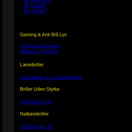
TIL KØRSEL
TIL MODE
TIL SPORT
Gaming & Anti Blå Lys
Combina Eyewear
Balagan Eyewear
Læsebriller
Læsebriller og Læsesolbriller
Briller Uden Styrke
SE DEM ALLE
Natkørebriller
SE DEM ALLE