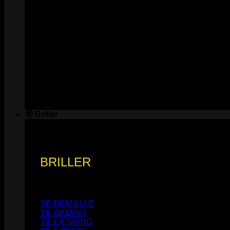
🤓 Briller
BRILLER
SE DEM ALLE
TIL GAMING
TIL LÆSNING