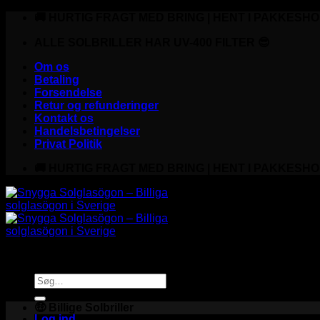
Fortsæt
🚚 HURTIG FRAGT MED BRING | HENT I PAKKESHO
til
indhold
ALLE SOLBRILLER HAR UV-400 FILTER 😎
Om os
Betaling
Forsendelse
Retur og refunderinger
Kontakt os
Handelsbetingelser
Privat Politik
🚚 HURTIG FRAGT MED BRING | HENT I PAKKESHO
Søg
efter:
🤑 Billige Solbriller
Log ind