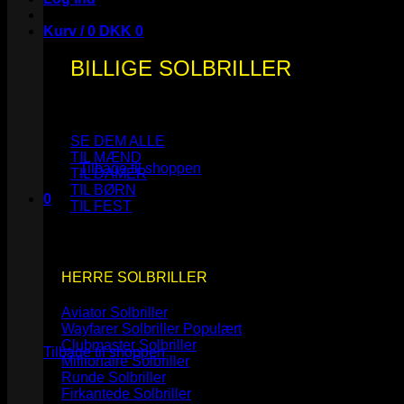
Kurv /
0
DKK
0
BILLIGE SOLBRILLER
Ingen varer i kurven.
SE DEM ALLE
TIL MÆND
Tilbage til shoppen
TIL DAMER
TIL BØRN
0
TIL FEST
Kurv
HERRE SOLBRILLER
Aviator Solbriller
Ingen varer i kurven.
Wayfarer Solbriller
Clubmaster Solbriller
Tilbage til shoppen
Millionaire Solbriller
Runde Solbriller
Firkantede Solbriller