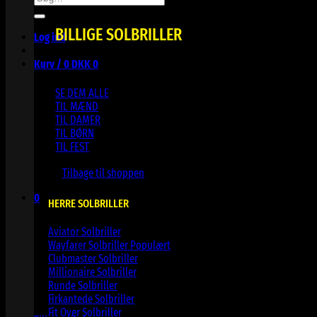
efter:
BILLIGE SOLBRILLER
Log ind
Kurv /
0
DKK
0
SE DEM ALLE
TIL MÆND
TIL DAMER
TIL BØRN
TIL FEST
Ingen varer i kurven.
Tilbage til shoppen
0
HERRE SOLBRILLER
Kurv
Aviator Solbriller
Wayfarer Solbriller
Clubmaster Solbriller
Millionaire Solbriller
Runde Solbriller
Ingen varer i kurven.
Firkantede Solbriller
Fit Over Solbriller