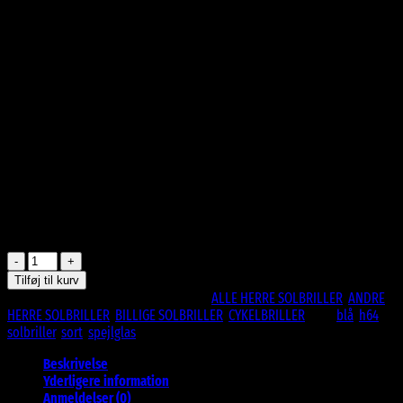
99
DKK
Seje matsorte solbriller med blå spejlglas til mange formål. Musthave!
Materiale: Plast
UV400 beskyttelse
CE Godkendte
På lager
Pretty
Cool
Tilføj til kurv
Solbrille
Varenummer (SKU):
H64BE
Kategorier:
ALLE HERRE SOLBRILLER
,
ANDRE
-
HERRE SOLBRILLER
,
BILLIGE SOLBRILLER
,
CYKELBRILLER
Tags:
blå
,
h64
,
Blå
solbriller
,
sort
,
spejlglas
Spejlglas
antal
Beskrivelse
Yderligere information
Anmeldelser (0)