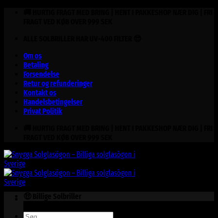
Fortsæt
🚚 HURTIG FRAGT MED BRING | HENT I PAKKESHOP NÆR DIG | FRI
til
FRAGT VED KØB OVER 999 SEK
indhold
ALLE SOLBRILLER HAR UV-400 FILTER 😎
Om os
Betaling
Forsendelse
Retur og refunderinger
Kontakt os
Handelsbetingelser
Privat Politik
🚚 HURTIG FRAGT MED BRING | HENT I PAKKESHOP NÆR DIG | FRI
FRAGT VED KØB OVER 999 SEK
🤑 Billige Solbriller
Søg