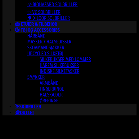
☣️ BIOHAZARD SOLBRILLER
✨ VG SOLBRILLER
🌳 X-LOOP SOLBRILLER
👜 ETUIER & TILBEHØR
🧥 TØJ OG ACCESSORIES
HÅRBÅND
MASKER / HALSEDISSER
SKOVMANDSJAKKER
UPCYCLED SILKETØJ
SILKEBUKSER MED LOMMER
HAREM SILKEBUKSER
INDISKE SILKETASKER
SMYKKER
ARMBÅND
FINGERRINGE
HALSKÆDER
ØRERINGE
⛷️SKIBRILLER
🪙OUTLET