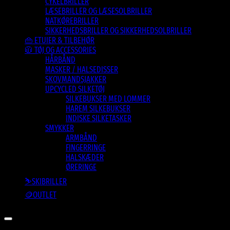
CYKELBRILLER
LÆSEBRILLER OG LÆSESOLBRILLER
NATKØREBRILLER
SIKKERHEDSBRILLER OG SIKKERHEDSOLBRILLER
👜 ETUIER & TILBEHØR
🧥 TØJ OG ACCESSORIES
HÅRBÅND
MASKER / HALSEDISSER
SKOVMANDSJAKKER
UPCYCLED SILKETØJ
SILKEBUKSER MED LOMMER
HAREM SILKEBUKSER
INDISKE SILKETASKER
SMYKKER
ARMBÅND
FINGERRINGE
HALSKÆDER
ØRERINGE
⛷️SKIBRILLER
🪙OUTLET