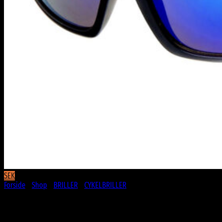
SEK
Forside
/
Shop
/
BRILLER
/
CYKELBRILLER
Pretty Cool Solbrille – Blå Spejlglas