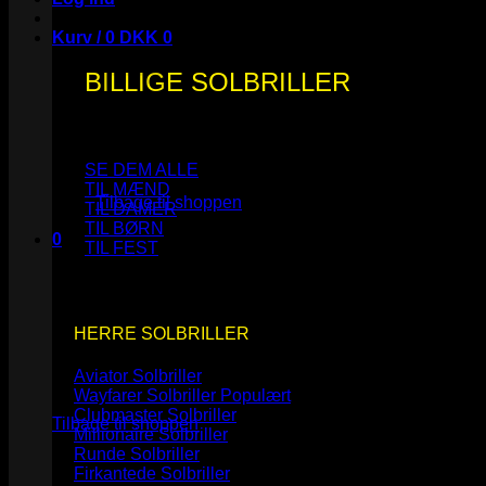
Kurv /
0
DKK
0
BILLIGE SOLBRILLER
Ingen varer i kurven.
SE DEM ALLE
TIL MÆND
Tilbage til shoppen
TIL DAMER
TIL BØRN
0
TIL FEST
Kurv
HERRE SOLBRILLER
Aviator Solbriller
Ingen varer i kurven.
Wayfarer Solbriller
Clubmaster Solbriller
Tilbage til shoppen
Millionaire Solbriller
Runde Solbriller
Firkantede Solbriller