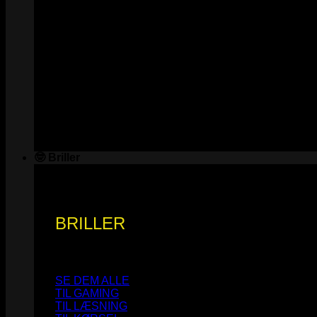
🤓 Briller
BRILLER
SE DEM ALLE
TIL GAMING
TIL LÆSNING