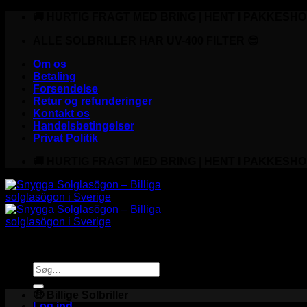
Fortsæt
🚚 HURTIG FRAGT MED BRING | HENT I PAKKESHO
til
indhold
ALLE SOLBRILLER HAR UV-400 FILTER 😎
Om os
Betaling
Forsendelse
Retur og refunderinger
Kontakt os
Handelsbetingelser
Privat Politik
🚚 HURTIG FRAGT MED BRING | HENT I PAKKESHO
Søg
efter:
🤑 Billige Solbriller
Log ind