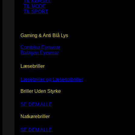
TIL KØRSEL
TIL MODE
TIL SPORT
Gaming & Anti Blå Lys
Combina Eyewear
Balagan Eyewear
Læsebriller
Læsebriller og Læsesolbriller
Briller Uden Styrke
SE DEM ALLE
Natkørebriller
SE DEM ALLE