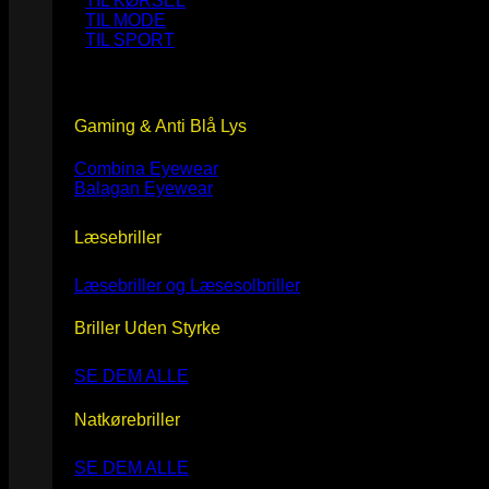
TIL KØRSEL
TIL MODE
TIL SPORT
Gaming & Anti Blå Lys
Combina Eyewear
Balagan Eyewear
Læsebriller
Læsebriller og Læsesolbriller
Briller Uden Styrke
SE DEM ALLE
Natkørebriller
SE DEM ALLE