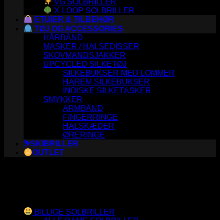
VG SOLBRILLER
X-LOOP SOLBRILLER
ETUIER & TILBEHØR
TØJ OG ACCESSORIES
HÅRBÅND
MASKER / HALSEDISSER
SKOVMANDSJAKKER
UPCYCLED SILKETØJ
SILKEBUKSER MED LOMMER
HAREM SILKEBUKSER
INDISKE SILKETASKER
SMYKKER
ARMBÅND
FINGERRINGE
HALSKÆDER
ØRERINGE
⛷️SKIBRILLER
OUTLET
Varesortiment
BILLIGE SOLBRILLER