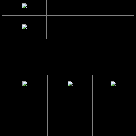
Glas Bredde
5.8 cm.
Mellemrum
1.7 cm.
mellem glas
Solbrillerne
CE
Sendes i en
har UV400
Godkendte
papkasse
beskyttelse
så de ikke
Solbrillerne
går i stykker
Blokerer 99 til
opfylder alle
100 procent af
lovmæssige
Vi pakker
alle UVA- og
krav i EU, der
altid solbriller