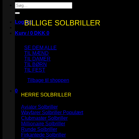
Søg
efter:
BILLIGE SOLBRILLER
Log ind
Kurv /
0
DKK
0
SE DEM ALLE
TIL MÆND
TIL DAMER
TIL BØRN
Ingen varer i kurven.
TIL FEST
Tilbage til shoppen
0
HERRE SOLBRILLER
Kurv
Aviator Solbriller
Wayfarer Solbriller
Clubmaster Solbriller
Millionaire Solbriller
Runde Solbriller
Ingen varer i kurven.
Firkantede Solbriller