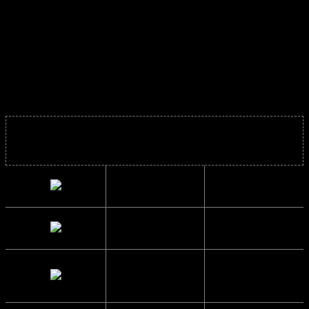
der minimerer affald og bruger mindre energi. Bæredygtige
solbriller produceres med henblik på at reducere de negative
miljømæssige virkninger, og er funktionelle for brugerne
samtidig med at de er lige så fede som almindelige
producerede solbriller. De er ideelle for dem, der ønsker at
tage et valg, der respekterer planeten og støtter bæredygtig
udvikling.
Solbrillens mål
Bredde
13.6 cm.
Højde
5.4 cm.
Brillestangs
13.3 cm.
længde