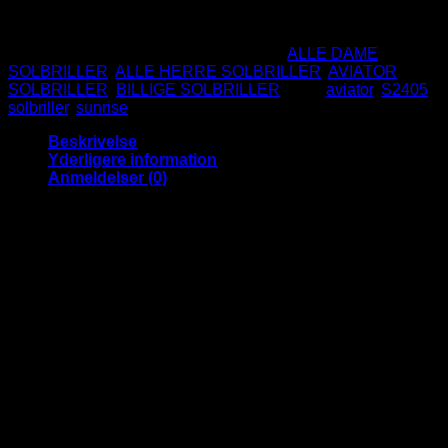
Ikke på lager
Varenummer (SKU):
S2405
Kategorier:
ALLE DAME
SOLBRILLER
,
ALLE HERRE SOLBRILLER
,
AVIATOR
SOLBRILLER
,
BILLIGE SOLBRILLER
Tags:
aviator
,
S2405
,
solbriller
,
sunrise
Beskrivelse
Yderligere information
Anmeldelser (0)
Bæredygtige Yellow fade Aviator
solbriller | Sunrise – Guld stel
Lækre Aviator solbriller med lyse gule fade glas
Super god solbrille til dunkel belysning hvilket gør den god til
at have på om aftenen også.
Solbrillerne passer både til mænd og damer og er super fede
året rundt.
Materiale stel:
Metal
Materiale glas:
Genanvendt Polyester