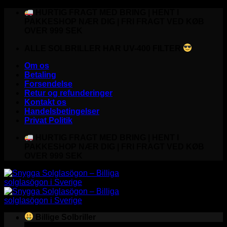
Fortsæt
HURTIG FRAGT MED BRING | HENT I
til
PAKKESHOP NÆR DIG | FRI FRAGT VED KØB
indhold
OVER 999 SEK
ALLE SOLBRILLER HAR UV-400 FILTER
Om os
Betaling
Forsendelse
Retur og refunderinger
Kontakt os
Handelsbetingelser
Privat Politik
HURTIG FRAGT MED BRING | HENT I
PAKKESHOP NÆR DIG | FRI FRAGT VED KØB
OVER 999 SEK
Billige Solbriller