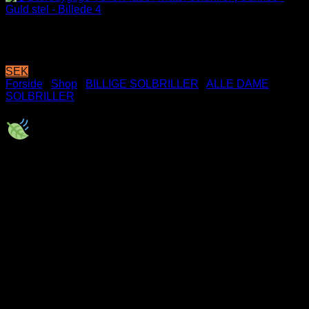
SEK
Forside
/
Shop
/
BILLIGE SOLBRILLER
/
ALLE DAME
SOLBRILLER
Bæredygtige Yellow fade
Aviator solbriller | Sunrise –
Guld stel
99
DKK
CE Godkendte
UV400 Beskyttelse