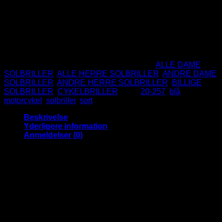
Seje solbriller den friske type.
UV400 Beskyttelse.
CE Godkendte.
Ikke på lager
Varenummer (SKU):
20-257BM
Kategorier:
ALLE DAME
SOLBRILLER
,
ALLE HERRE SOLBRILLER
,
ANDRE DAME
SOLBRILLER
,
ANDRE HERRE SOLBRILLER
,
BILLIGE
SOLBRILLER
,
CYKELBRILLER
Tags:
20-257
,
blå
,
motorcykel
,
solbriller
,
sort
Beskrivelse
Yderligere information
Anmeldelser (0)
Super Cool sorte solbriller med blå
spejlglas
En sej solbrille der er perfekte til køreturen på kværnen eller
hvis du bare er typen der gerne vil se lidt rå ud.
Solbrillerne har en lækker sølv metal detalje på stængerne
der giver solbrillerne et ekstra lækkert touch.