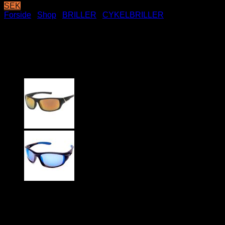
SEK
Forside
/
Shop
/
BRILLER
/
CYKELBRILLER
Awesome Solbriller – Blå
Spejlglas
79
DKK
Sorte Awesome solbriller med blå spejlglas