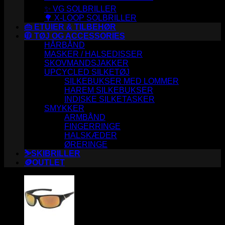
✨ VG SOLBRILLER
🌳 X-LOOP SOLBRILLER
👜 ETUIER & TILBEHØR
🧥 TØJ OG ACCESSORIES
HÅRBÅND
MASKER / HALSEDISSER
SKOVMANDSJAKKER
UPCYCLED SILKETØJ
SILKEBUKSER MED LOMMER
HAREM SILKEBUKSER
INDISKE SILKETASKER
SMYKKER
ARMBÅND
FINGERRINGE
HALSKÆDER
ØRERINGE
⛷️SKIBRILLER
🪙OUTLET