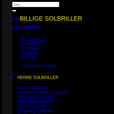
Søg
efter:
BILLIGE SOLBRILLER
Log ind
Kurv /
0
DKK
0
SE DEM ALLE
TIL MÆND
TIL DAMER
TIL BØRN
Ingen varer i kurven.
TIL FEST
Tilbage til shoppen
0
HERRE SOLBRILLER
Kurv
Aviator Solbriller
Wayfarer Solbriller
Clubmaster Solbriller
Millionaire Solbriller
Runde Solbriller
Ingen varer i kurven.
Firkantede Solbriller