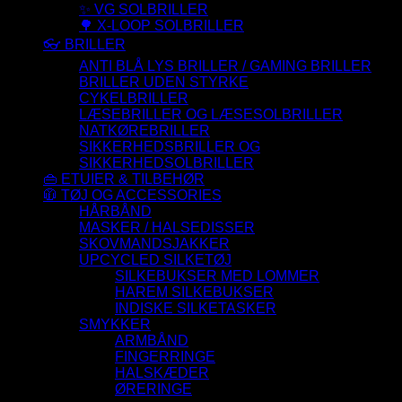
✨ VG SOLBRILLER
🌳 X-LOOP SOLBRILLER
👓 BRILLER
ANTI BLÅ LYS BRILLER / GAMING BRILLER
BRILLER UDEN STYRKE
CYKELBRILLER
LÆSEBRILLER OG LÆSESOLBRILLER
NATKØREBRILLER
SIKKERHEDSBRILLER OG
SIKKERHEDSOLBRILLER
👜 ETUIER & TILBEHØR
🧥 TØJ OG ACCESSORIES
HÅRBÅND
MASKER / HALSEDISSER
SKOVMANDSJAKKER
UPCYCLED SILKETØJ
SILKEBUKSER MED LOMMER
HAREM SILKEBUKSER
INDISKE SILKETASKER
SMYKKER
ARMBÅND
FINGERRINGE
HALSKÆDER
ØRERINGE