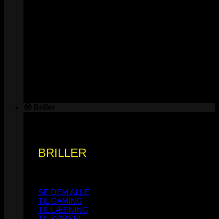
🤓 Briller
BRILLER
SE DEM ALLE
TIL GAMING
TIL LÆSNING
TIL KØRSEL