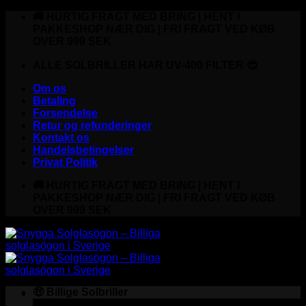
Fortsæt
🚚 HURTIG FRAGT MED BRING | HENT I
til
PAKKESHOP NÆR DIG | FRI FRAGT VED KØB
indhold
OVER 999 SEK
ALLE SOLBRILLER HAR UV-400 FILTER 😎
Om os
Betaling
Forsendelse
Retur og refunderinger
Kontakt os
Handelsbetingelser
Privat Politik
🚚 HURTIG FRAGT MED BRING | HENT I
PAKKESHOP NÆR DIG | FRI FRAGT VED KØB
OVER 999 SEK
🤑 Billige Solbriller