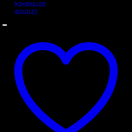
⛷️SKIBRILLER
🪙OUTLET