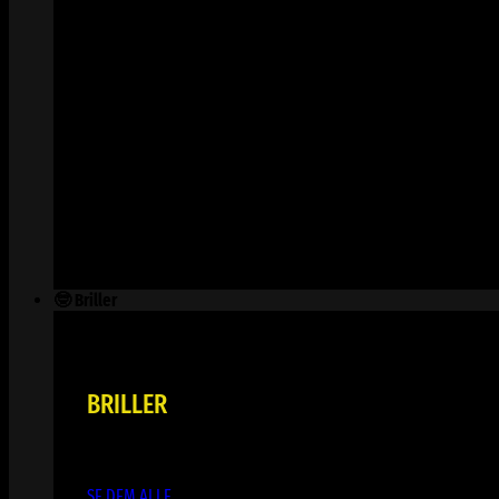
🤓 Briller
BRILLER
SE DEM ALLE