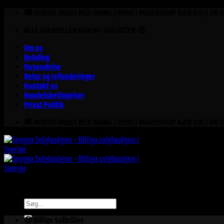
Fortsæt
🚚 HURTIG FRAGT MED BRING | HENT I PAKKESHOP NÆR DIG | FRI 
til
ALLE SOLBRILLER HAR UV-400 FILTER 😎
indhold
Om os
Betaling
Forsendelse
Retur og refunderinger
Kontakt os
Handelsbetingelser
Privat Politik
🚚 HURTIG FRAGT MED BRING | HENT I PAKKESHOP NÆR DIG | FRI 
Søg
efter:
🤑 Billige Solbriller