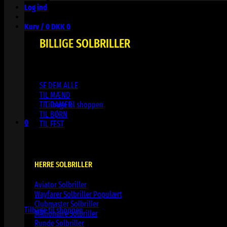
Log ind
Kurv /
0
DKK
0
BILLIGE SOLBRILLER
SE DEM ALLE
Ingen varer i kurven.
TIL MÆND
TIL DAMER
Tilbage til shoppen
TIL BØRN
0
TIL FEST
Kurv
HERRE SOLBRILLER
Aviator Solbriller
Ingen varer i kurven.
Wayfarer Solbriller
Clubmaster Solbriller
Tilbage til shoppen
Millionaire Solbriller
Runde Solbriller