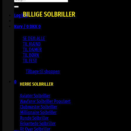
efter:
BILLIGE SOLBRILLER
Log ind
Kurv /
0
DKK
0
SE DEM ALLE
TIL MÆND
TIL DAMER
TIL BØRN
TIL FEST
Ingen varer i kurven.
Tilbage til shoppen
0
HERRE SOLBRILLER
Kurv
Aviator Solbriller
Wayfarer Solbriller
Clubmaster Solbriller
Millionaire Solbriller
Runde Solbriller
Ingen varer i kurven.
Firkantede Solbriller
Fit Over Solbriller