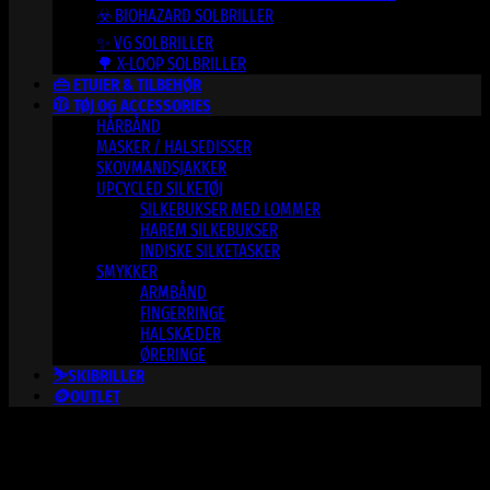
☣️ BIOHAZARD SOLBRILLER
✨ VG SOLBRILLER
🌳 X-LOOP SOLBRILLER
👜 ETUIER & TILBEHØR
🧥 TØJ OG ACCESSORIES
HÅRBÅND
MASKER / HALSEDISSER
SKOVMANDSJAKKER
UPCYCLED SILKETØJ
SILKEBUKSER MED LOMMER
HAREM SILKEBUKSER
INDISKE SILKETASKER
SMYKKER
ARMBÅND
FINGERRINGE
HALSKÆDER
ØRERINGE
⛷️SKIBRILLER
🪙OUTLET