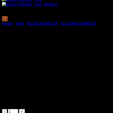
SEK
Forside
/
Shop
/
BILLIGE SOLBRILLER
/
ALLE DAME SOLBRILLER
Aviator Solbriller – Hvid
69
DKK
Seje Aviator solbriller i hvidt stel
Metalstel
UV400 beskyttelse
CE Godkendte
På lager
Aviator