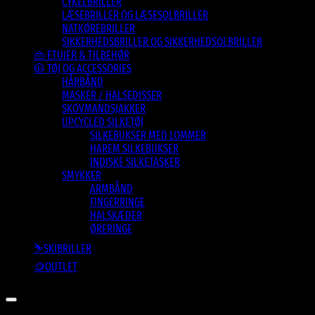
CYKELBRILLER
LÆSEBRILLER OG LÆSESOLBRILLER
NATKØREBRILLER
SIKKERHEDSBRILLER OG SIKKERHEDSOLBRILLER
👜 ETUIER & TILBEHØR
🧥 TØJ OG ACCESSORIES
HÅRBÅND
MASKER / HALSEDISSER
SKOVMANDSJAKKER
UPCYCLED SILKETØJ
SILKEBUKSER MED LOMMER
HAREM SILKEBUKSER
INDISKE SILKETASKER
SMYKKER
ARMBÅND
FINGERRINGE
HALSKÆDER
ØRERINGE
⛷️SKIBRILLER
🪙OUTLET