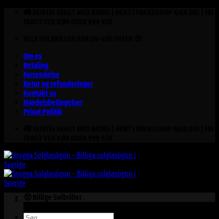
Fortsæt
🚚 HURTIG FRAGT MED BRING | HENT I PAKKESHOP NÆR DIG | FRI
til
FRAGT VED KØB OVER 999 SEK
indhold
ALLE SOLBRILLER HAR UV-400 FILTER 😎
Om os
Betaling
Forsendelse
Retur og refunderinger
Kontakt os
Handelsbetingelser
Privat Politik
🚚 HURTIG FRAGT MED BRING | HENT I PAKKESHOP NÆR DIG | FRI
FRAGT VED KØB OVER 999 SEK
🤑 Billige Solbriller
Søg