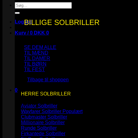
Søg
efter:
BILLIGE SOLBRILLER
Log ind
Kurv /
0
DKK
0
SE DEM ALLE
TIL MÆND
TIL DAMER
TIL BØRN
Ingen varer i kurven.
TIL FEST
Tilbage til shoppen
0
HERRE SOLBRILLER
Kurv
Aviator Solbriller
Wayfarer Solbriller
Clubmaster Solbriller
Millionaire Solbriller
Runde Solbriller
Ingen varer i kurven.
Firkantede Solbriller