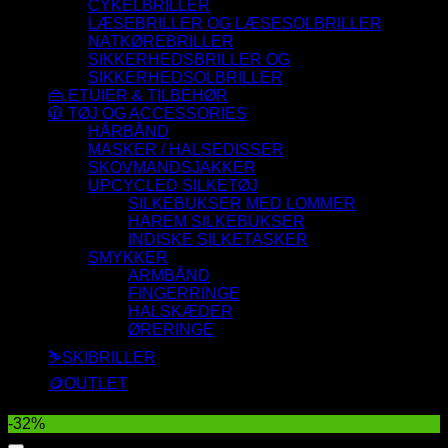
CYKELBRILLER
LÆSEBRILLER OG LÆSESOLBRILLER
NATKØREBRILLER
SIKKERHEDSBRILLER OG
SIKKERHEDSOLBRILLER
👜 ETUIER & TILBEHØR
🧥 TØJ OG ACCESSORIES
HÅRBÅND
MASKER / HALSEDISSER
SKOVMANDSJAKKER
UPCYCLED SILKETØJ
SILKEBUKSER MED LOMMER
HAREM SILKEBUKSER
INDISKE SILKETASKER
SMYKKER
ARMBÅND
FINGERRINGE
HALSKÆDER
ØRERINGE
⛷️SKIBRILLER
🪙OUTLET
-32%