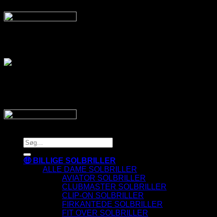
Sveriges bedste udvalg
Af billige solbriller
Vi sender din pakke hurtigt med:
SnyggaSolglasögon.se
Copyright 2026 © SnyggaSolglasogon.se
Søg
efter:
🤑 BILLIGE SOLBRILLER
ALLE DAME SOLBRILLER
AVIATOR SOLBRILLER
CLUBMASTER SOLBRILLER
CLIP-ON SOLBRILLER
FIRKANTEDE SOLBRILLER
FIT OVER SOLBRILLER