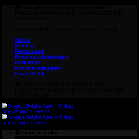
Fortsæt
🚚 HURTIG FRAGT MED BRING | HENT I
til
PAKKESHOP NÆR DIG | FRI FRAGT VED KØB
indhold
OVER 999 SEK
ALLE SOLBRILLER HAR UV-400 FILTER 😎
Om os
Betaling
Forsendelse
Retur og refunderinger
Kontakt os
Handelsbetingelser
Privat Politik
🚚 HURTIG FRAGT MED BRING | HENT I
PAKKESHOP NÆR DIG | FRI FRAGT VED KØB
OVER 999 SEK
🤑 Billige Solbriller