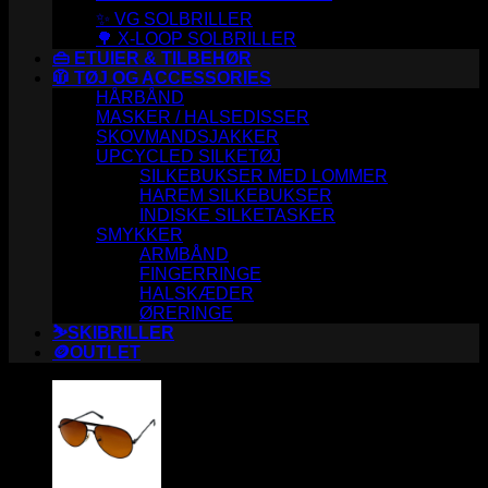
✨ VG SOLBRILLER
🌳 X-LOOP SOLBRILLER
👜 ETUIER & TILBEHØR
🧥 TØJ OG ACCESSORIES
HÅRBÅND
MASKER / HALSEDISSER
SKOVMANDSJAKKER
UPCYCLED SILKETØJ
SILKEBUKSER MED LOMMER
HAREM SILKEBUKSER
INDISKE SILKETASKER
SMYKKER
ARMBÅND
FINGERRINGE
HALSKÆDER
ØRERINGE
⛷️SKIBRILLER
🪙OUTLET