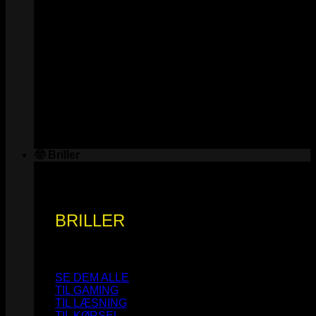
🤓 Briller
BRILLER
SE DEM ALLE
TIL GAMING
TIL LÆSNING
TIL KØRSEL