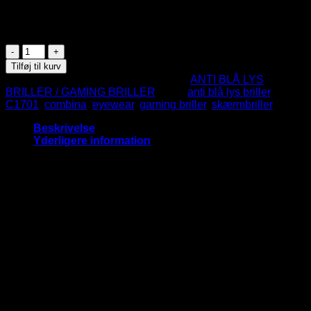
Bruges af gamere og folk der sidder meget foran skærmen.
På lager
Anti
Blå
Tilføj til kurv
Lys
Varenummer (SKU):
C1701
Kategori:
ANTI BLÅ LYS
Briller
BRILLER / GAMING BRILLER
Tags:
anti blå lys briller
,
/
C1701
,
combina
,
eyewear
,
gaming briller
,
skærmbriller
Gaming
briller
Beskrivelse
-
Yderligere information
Combina
Eyewear
COMBINA EYEWEAR ANTI BLÅ LYS BRILLER ER
antal
PROFESSIONELLE SKÆRM & GAMING BRILLER.
Anti-blå lys briller hjælper med at holde dine øjne sunde, når
du er foran en skærm, der udsender blåt lys.
De blokerer for blå lysstråler og beskytter dine øjne, når du
spiller, arbejder foran computeren, bruger en telefon, tablet
eller ser tv.
FORDELE VED BRUG AF COMBINA EYEWEAR ANTI
BLÅ LYS BRILLER
* Reducerer migræne, hovedpine, belastningen af øjnene,