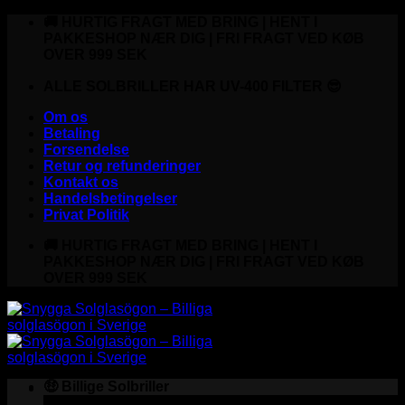
Fortsæt
🚚 HURTIG FRAGT MED BRING | HENT I
til
PAKKESHOP NÆR DIG | FRI FRAGT VED KØB
indhold
OVER 999 SEK
ALLE SOLBRILLER HAR UV-400 FILTER 😎
Om os
Betaling
Forsendelse
Retur og refunderinger
Kontakt os
Handelsbetingelser
Privat Politik
🚚 HURTIG FRAGT MED BRING | HENT I
PAKKESHOP NÆR DIG | FRI FRAGT VED KØB
OVER 999 SEK
🤑 Billige Solbriller