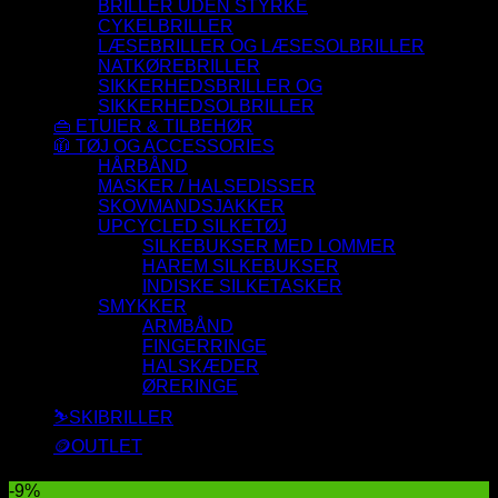
BRILLER UDEN STYRKE
CYKELBRILLER
LÆSEBRILLER OG LÆSESOLBRILLER
NATKØREBRILLER
SIKKERHEDSBRILLER OG
SIKKERHEDSOLBRILLER
👜 ETUIER & TILBEHØR
🧥 TØJ OG ACCESSORIES
HÅRBÅND
MASKER / HALSEDISSER
SKOVMANDSJAKKER
UPCYCLED SILKETØJ
SILKEBUKSER MED LOMMER
HAREM SILKEBUKSER
INDISKE SILKETASKER
SMYKKER
ARMBÅND
FINGERRINGE
HALSKÆDER
ØRERINGE
⛷️SKIBRILLER
🪙OUTLET
-9%