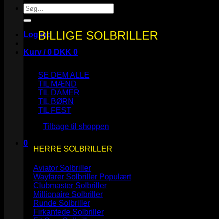
Søg
efter:
BILLIGE SOLBRILLER
Log ind
Kurv /
0
DKK
0
SE DEM ALLE
TIL MÆND
TIL DAMER
TIL BØRN
Ingen varer i kurven.
TIL FEST
Tilbage til shoppen
0
HERRE SOLBRILLER
Kurv
Aviator Solbriller
Wayfarer Solbriller
Clubmaster Solbriller
Millionaire Solbriller
Runde Solbriller
Ingen varer i kurven.
Firkantede Solbriller