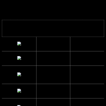
tage et valg, der respekterer planeten og støtter bæredygtig
udvikling.
Solbrillens mål
Bredde
14.5 cm.
Højde
4.8 cm.
Brillestangs
14 cm.
længde
Glas Bredde
6.3 cm.
Mellemrum