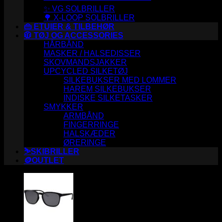
✨ VG SOLBRILLER
🌳 X-LOOP SOLBRILLER
👜 ETUIER & TILBEHØR
🧥 TØJ OG ACCESSORIES
HÅRBÅND
MASKER / HALSEDISSER
SKOVMANDSJAKKER
UPCYCLED SILKETØJ
SILKEBUKSER MED LOMMER
HAREM SILKEBUKSER
INDISKE SILKETASKER
SMYKKER
ARMBÅND
FINGERRINGE
HALSKÆDER
ØRERINGE
⛷️SKIBRILLER
🪙OUTLET