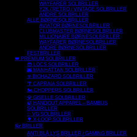
WAYFARER SOLBRILLER
Y2K / RETRO / VINTAGE SOLBRILLER
ANDRE SOLBRILLER
ALLE BØRNESOLBRILLER
AVIATOR BØRNESOLBRILLER
CLUBMASTER BØRNESOLBRILLER
MILLIONAIRE BØRNESOLBRILLER
WAYFARER BØRNESOLBRILLER
ANDRE BØRNESOLBRILLER
FESTBRILLER
👑 PREMIUM SOLBRILLER
😎 LOCS SOLBRILLER
🌆 MANHATTAN SOLBRILLER
☣️ BIOHAZARD SOLBRILLER
🌴 CAPRAIA SOLBRILLER
🏍️ CHOPPERS SOLBRILLER
💎 GISELLE SOLBRILLER
🍃 HANDOUT APPAREL – BAMBUS
SOLBRILLER
✨ VG SOLBRILLER
🌳 X-LOOP SOLBRILLER
👓 BRILLER
ANTI BLÅ LYS BRILLER / GAMING BRILLER