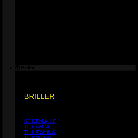
🤓 Briller
BRILLER
SE DEM ALLE
TIL GAMING
TIL LÆSNING
TIL KØRSEL