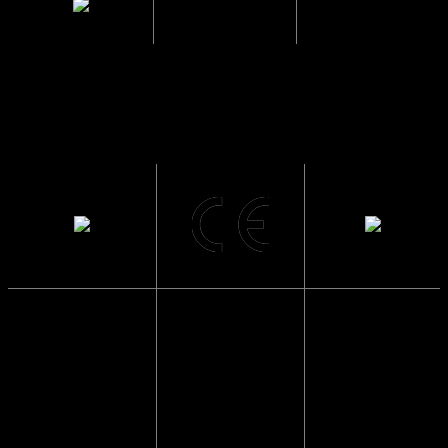
2.2 cm.
mellem glas
Solbrillerne
CE
Sendes i en
har UV400
Godkendte
papkasse
beskyttelse
så de ikke
Solbrillerne
går i stykker
Blokerer 99 til
opfylder alle
100 procent af
lovmæssige
Vi pakker
alle UVA- og
krav i EU, der
altid solbriller
UVB-stråler og
sikrer at dine
forsvarligt