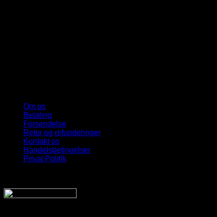
Om os
Betaling
Forsendelse
Retur og refunderinger
Kontakt os
Handelsbetingelser
Privat Politik
Sveriges bedste udvalg
Af billige solbriller