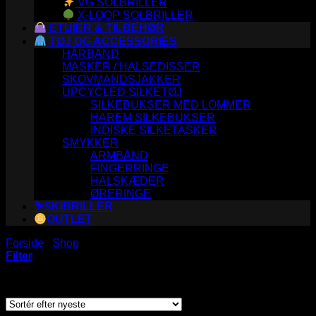
VG SOLBRILLER
X-LOOP SOLBRILLER
ETUIER & TILBEHØR
TØJ OG ACCESSORIES
HÅRBÅND
MASKER / HALSEDISSER
SKOVMANDSJAKKER
UPCYCLED SILKETØJ
SILKEBUKSER MED LOMMER
HAREM SILKEBUKSER
INDISKE SILKETASKER
SMYKKER
ARMBÅND
FINGERRINGE
HALSKÆDER
ØRERINGE
⛷️SKIBRILLER
OUTLET
Forside
/
Shop
/
Varer tagged “zombie”
Filter
Viser et enkelt resultat