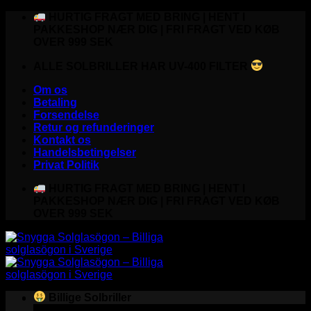
Fortsæt
HURTIG FRAGT MED BRING | HENT I
til
PAKKESHOP NÆR DIG | FRI FRAGT VED KØB
indhold
OVER 999 SEK
ALLE SOLBRILLER HAR UV-400 FILTER
Om os
Betaling
Forsendelse
Retur og refunderinger
Kontakt os
Handelsbetingelser
Privat Politik
HURTIG FRAGT MED BRING | HENT I
PAKKESHOP NÆR DIG | FRI FRAGT VED KØB
OVER 999 SEK
Billige Solbriller