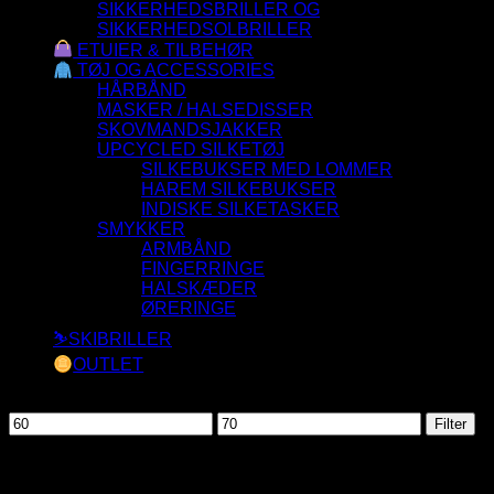
SIKKERHEDSBRILLER OG
SIKKERHEDSOLBRILLER
ETUIER & TILBEHØR
TØJ OG ACCESSORIES
HÅRBÅND
MASKER / HALSEDISSER
SKOVMANDSJAKKER
UPCYCLED SILKETØJ
SILKEBUKSER MED LOMMER
HAREM SILKEBUKSER
INDISKE SILKETASKER
SMYKKER
ARMBÅND
FINGERRINGE
HALSKÆDER
ØRERINGE
⛷️SKIBRILLER
OUTLET
Filtrer efter pris
Mindste
Højeste
Filter
pris
pris