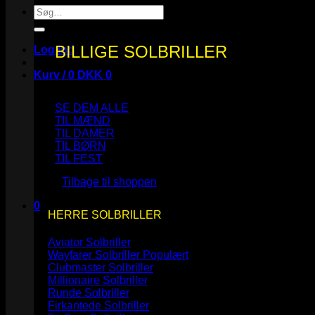
Søg
efter:
BILLIGE SOLBRILLER
Log ind
Kurv /
0
DKK
0
SE DEM ALLE
TIL MÆND
TIL DAMER
TIL BØRN
Ingen varer i kurven.
TIL FEST
Tilbage til shoppen
0
HERRE SOLBRILLER
Kurv
Aviator Solbriller
Wayfarer Solbriller
Clubmaster Solbriller
Millionaire Solbriller
Runde Solbriller
Ingen varer i kurven.
Firkantede Solbriller