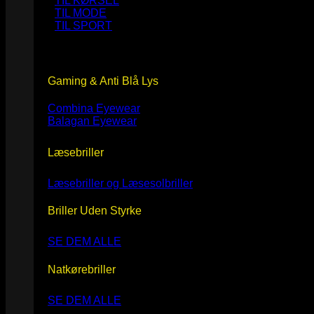
TIL KØRSEL
TIL MODE
TIL SPORT
Gaming & Anti Blå Lys
Combina Eyewear
Balagan Eyewear
Læsebriller
Læsebriller og Læsesolbriller
Briller Uden Styrke
SE DEM ALLE
Natkørebriller
SE DEM ALLE