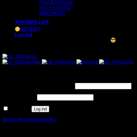
FINGERRINGE
HALSKÆDER
ØRERINGE
⛷️SKIBRILLER
OUTLET
Log ind
ALLE SOLBRILLER HAR UV-400 FILTER
Dansk
Svenska
Norsk
Suomi
Dansk
Log ind
Påkrævet
Brugernavn eller e-mailadresse
*
Påkrævet
Adgangskode
*
Husk mig
Log ind
Mistet din adgangskode?
Opret en kundekonto