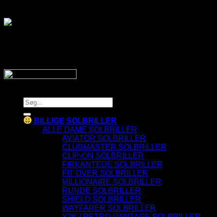
Vi sender din pakke hurtigt med:
SnyggaSolglasögon.se
Copyright 2026 © SnyggaSolglasogon.se
Søg
efter:
BILLIGE SOLBRILLER
ALLE DAME SOLBRILLER
AVIATOR SOLBRILLER
CLUBMASTER SOLBRILLER
CLIP-ON SOLBRILLER
FIRKANTEDE SOLBRILLER
FIT OVER SOLBRILLER
MILLIONAIRE SOLBRILLER
RUNDE SOLBRILLER
SHIELD SOLBRILLER
WAYFARER SOLBRILLER
Y2K / RETRO / VINTAGE SOLBRILLER