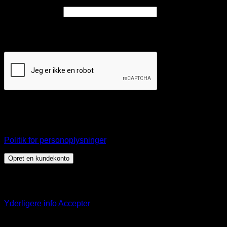
Påkrævet
E-mailadresse
*
Et link til en side, hvor du kan oprette en ny adgangskode, vil
blive sendt til din e-mailadresse.
Dine personlige data vil blive anvendt til at understøtte din
brugeroplevelse på webshoppen, til at administrere adgang
til din konto, og til andre formål, som er beskrevet i vores
Politik for personoplysninger
.
Opret en kundekonto
Dette websted bruger cookies til at tilbyde dig en bedre
browseroplevelse. Ved at fortsætte på denne hjemmeside
accepterer du vores brug af cookies.
Yderligere info
Accepter