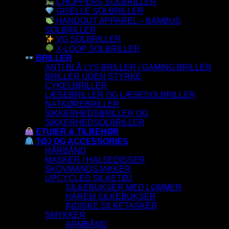
CHOPPERS SOLBRILLER
GISELLE SOLBRILLER
HANDOUT APPAREL – BAMBUS
SOLBRILLER
VG SOLBRILLER
X-LOOP SOLBRILLER
BRILLER
ANTI BLÅ LYS BRILLER / GAMING BRILLER
BRILLER UDEN STYRKE
CYKELBRILLER
LÆSEBRILLER OG LÆSESOLBRILLER
NATKØREBRILLER
SIKKERHEDSBRILLER OG
SIKKERHEDSOLBRILLER
ETUIER & TILBEHØR
TØJ OG ACCESSORIES
HÅRBÅND
MASKER / HALSEDISSER
SKOVMANDSJAKKER
UPCYCLED SILKETØJ
SILKEBUKSER MED LOMMER
HAREM SILKEBUKSER
INDISKE SILKETASKER
SMYKKER
ARMBÅND