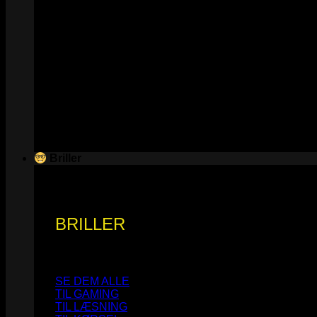
Briller
BRILLER
SE DEM ALLE
TIL GAMING
TIL LÆSNING