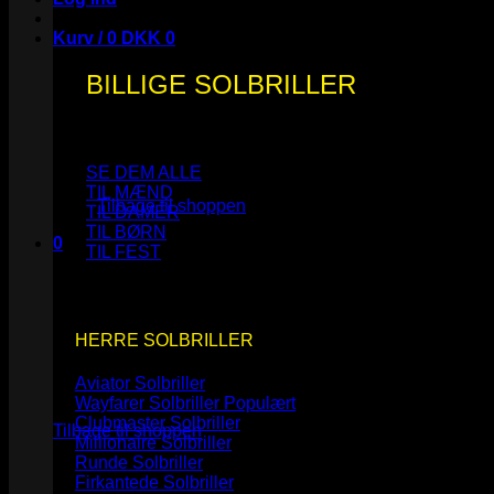
Kurv /
0
DKK
0
BILLIGE SOLBRILLER
Ingen varer i kurven.
SE DEM ALLE
TIL MÆND
Tilbage til shoppen
TIL DAMER
TIL BØRN
0
TIL FEST
Kurv
HERRE SOLBRILLER
Aviator Solbriller
Ingen varer i kurven.
Wayfarer Solbriller
Clubmaster Solbriller
Tilbage til shoppen
Millionaire Solbriller
Runde Solbriller
Firkantede Solbriller