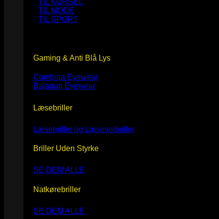
TIL KØRSEL
TIL MODE
TIL SPORT
Gaming & Anti Blå Lys
Combina Eyewear
Balagan Eyewear
Læsebriller
Læsebriller og Læsesolbriller
Briller Uden Styrke
SE DEM ALLE
Natkørebriller
SE DEM ALLE