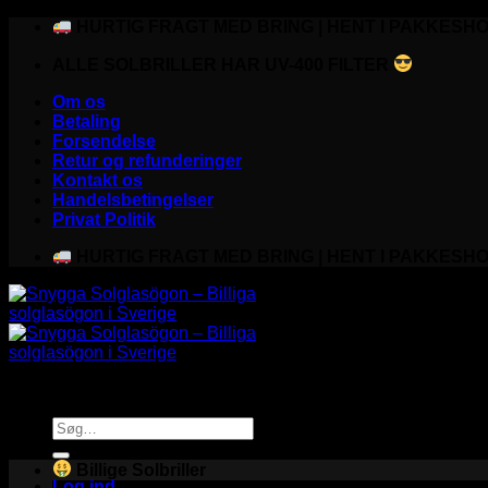
Fortsæt
HURTIG FRAGT MED BRING | HENT I PAKKESHO
til
ALLE SOLBRILLER HAR UV-400 FILTER
indhold
Om os
Betaling
Forsendelse
Retur og refunderinger
Kontakt os
Handelsbetingelser
Privat Politik
HURTIG FRAGT MED BRING | HENT I PAKKESHO
Søg
efter:
Billige Solbriller
Log ind