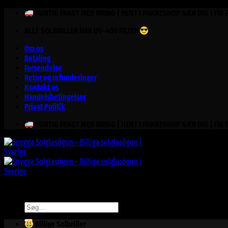
Fortsæt
HURTIG FRAGT MED BRING | HENT I PAKKESHOP NÆR DIG | FRI 
til
ALLE SOLBRILLER HAR UV-400 FILTER
indhold
Om os
Betaling
Forsendelse
Retur og refunderinger
Kontakt os
Handelsbetingelser
Privat Politik
HURTIG FRAGT MED BRING | HENT I PAKKESHOP NÆR DIG | FRI 
Søg
efter:
Billige Solbriller