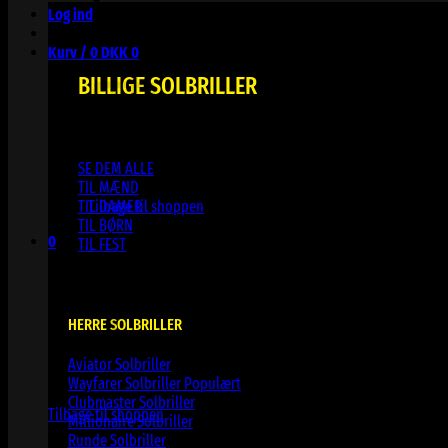
Log ind
Kurv /
0
DKK
0
BILLIGE SOLBRILLER
SE DEM ALLE
Ingen varer i kurven.
TIL MÆND
TIL DAMER
Tilbage til shoppen
TIL BØRN
0
TIL FEST
Kurv
HERRE SOLBRILLER
Aviator Solbriller
Ingen varer i kurven.
Wayfarer Solbriller
Clubmaster Solbriller
Tilbage til shoppen
Millionaire Solbriller
Runde Solbriller