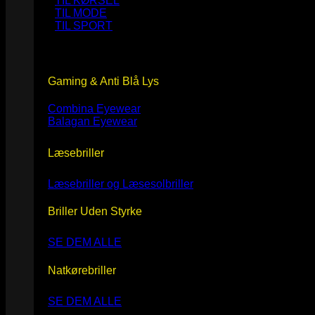
TIL KØRSEL
TIL MODE
TIL SPORT
Gaming & Anti Blå Lys
Combina Eyewear
Balagan Eyewear
Læsebriller
Læsebriller og Læsesolbriller
Briller Uden Styrke
SE DEM ALLE
Natkørebriller
SE DEM ALLE