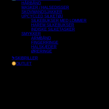
HÅRBÅND
MASKER / HALSEDISSER
SKOVMANDSJAKKER
UPCYCLED SILKETØJ
SILKEBUKSER MED LOMMER
HAREM SILKEBUKSER
INDISKE SILKETASKER
SMYKKER
ARMBÅND
FINGERRINGE
HALSKÆDER
ØRERINGE
⛷️SKIBRILLER
OUTLET
Der blev ikke fundet nogle varer, der matcher dit valg.