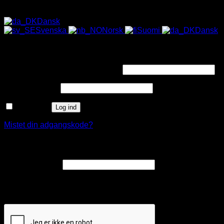
Dansk
Svenska
Norsk
Suomi
Dansk
Log ind
Påkrævet
Brugernavn eller e-mailadresse
*
Påkrævet
Adgangskode
*
Husk mig
Log ind
Mistet din adgangskode?
Opret en kundekonto
Påkrævet
E-mailadresse
*
Et link til en side, hvor du kan oprette en ny adgangskode, vil
blive sendt til din e-mailadresse.