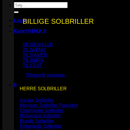
Søg
efter:
BILLIGE SOLBRILLER
Log ind
Kurv /
0
DKK
0
SE DEM ALLE
TIL MÆND
TIL DAMER
TIL BØRN
Ingen varer i kurven.
TIL FEST
Tilbage til shoppen
0
HERRE SOLBRILLER
Kurv
Aviator Solbriller
Wayfarer Solbriller
Clubmaster Solbriller
Millionaire Solbriller
Runde Solbriller
Ingen varer i kurven.
Firkantede Solbriller