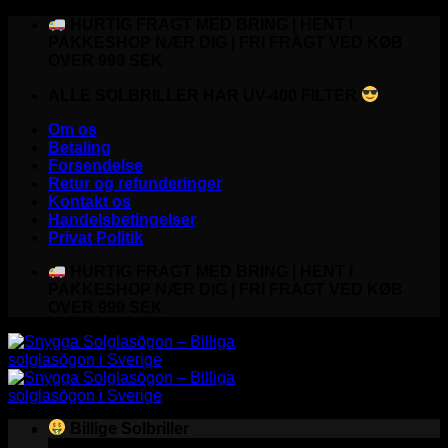
Fortsæt
HURTIG FRAGT MED BRING | HENT I
til
PAKKESHOP NÆR DIG | FRI FRAGT VED KØB
indhold
OVER 999 SEK
ALLE SOLBRILLER HAR UV-400 FILTER
Om os
Betaling
Forsendelse
Retur og refunderinger
Kontakt os
Handelsbetingelser
Privat Politik
HURTIG FRAGT MED BRING | HENT I
PAKKESHOP NÆR DIG | FRI FRAGT VED KØB
OVER 999 SEK
Billige Solbriller