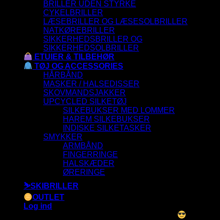
BRILLER UDEN STYRKE
CYKELBRILLER
LÆSEBRILLER OG LÆSESOLBRILLER
NATKØREBRILLER
SIKKERHEDSBRILLER OG
SIKKERHEDSOLBRILLER
ETUIER & TILBEHØR
TØJ OG ACCESSORIES
HÅRBÅND
MASKER / HALSEDISSER
SKOVMANDSJAKKER
UPCYCLED SILKETØJ
SILKEBUKSER MED LOMMER
HAREM SILKEBUKSER
INDISKE SILKETASKER
SMYKKER
ARMBÅND
FINGERRINGE
HALSKÆDER
ØRERINGE
⛷️SKIBRILLER
OUTLET
Log ind
ALLE SOLBRILLER HAR UV-400 FILTER