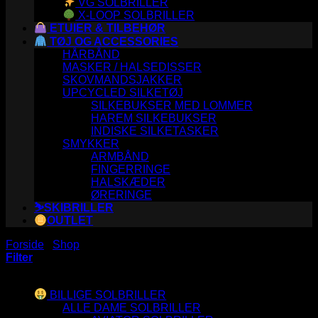
VG SOLBRILLER
X-LOOP SOLBRILLER
ETUIER & TILBEHØR
TØJ OG ACCESSORIES
HÅRBÅND
MASKER / HALSEDISSER
SKOVMANDSJAKKER
UPCYCLED SILKETØJ
SILKEBUKSER MED LOMMER
HAREM SILKEBUKSER
INDISKE SILKETASKER
SMYKKER
ARMBÅND
FINGERRINGE
HALSKÆDER
ØRERINGE
⛷️SKIBRILLER
OUTLET
Forside
/
Shop
/
Varer tagged “tætsiddende”
Filter
Varesortiment
BILLIGE SOLBRILLER
ALLE DAME SOLBRILLER