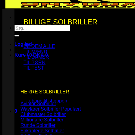
BILLIGE SOLBRILLER
Søg
efter:
Log ind
SE DEM ALLE
TIL MÆND
Kurv /
0
DKK
0
TIL DAMER
TIL BØRN
TIL FEST
Ingen varer i kurven.
HERRE SOLBRILLER
Tilbage til shoppen
Aviator Solbriller
Wayfarer Solbriller
0
Clubmaster Solbriller
Kurv
Millionaire Solbriller
Runde Solbriller
Firkantede Solbriller