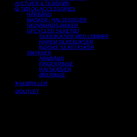
👜 ETUIER & TILBEHØR
🧥 TØJ OG ACCESSORIES
HÅRBÅND
MASKER / HALSEDISSER
SKOVMANDSJAKKER
UPCYCLED SILKETØJ
SILKEBUKSER MED LOMMER
HAREM SILKEBUKSER
INDISKE SILKETASKER
SMYKKER
ARMBÅND
FINGERRINGE
HALSKÆDER
ØRERINGE
⛷️SKIBRILLER
🪙OUTLET
Der blev ikke fundet nogle varer, der matcher dit valg.