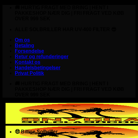
Fortsæt
🚚 HURTIG FRAGT MED BRING | HENT I
til
PAKKESHOP NÆR DIG | FRI FRAGT VED KØB
indhold
OVER 999 SEK
ALLE SOLBRILLER HAR UV-400 FILTER 😎
Om os
Betaling
Forsendelse
Retur og refunderinger
Kontakt os
Handelsbetingelser
Privat Politik
🚚 HURTIG FRAGT MED BRING | HENT I
PAKKESHOP NÆR DIG | FRI FRAGT VED KØB
OVER 999 SEK
🤑 Billige Solbriller