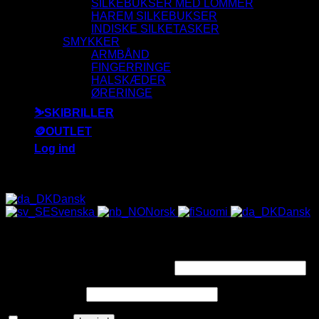
SILKEBUKSER MED LOMMER
HAREM SILKEBUKSER
INDISKE SILKETASKER
SMYKKER
ARMBÅND
FINGERRINGE
HALSKÆDER
ØRERINGE
⛷️SKIBRILLER
🪙OUTLET
Log ind
ALLE SOLBRILLER HAR UV-400 FILTER 😎
Dansk
Svenska
Norsk
Suomi
Dansk
Log ind
Påkrævet
Brugernavn eller e-mailadresse
*
Påkrævet
Adgangskode
*