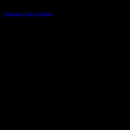
browseroplevelse. Ved at fortsætte på denne hjemmeside
accepterer du vores brug af cookies.
Yderligere info
Accepter