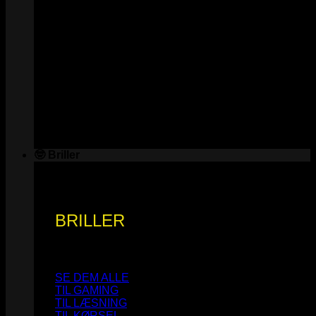
🤓 Briller
BRILLER
SE DEM ALLE
TIL GAMING
TIL LÆSNING
TIL KØRSEL