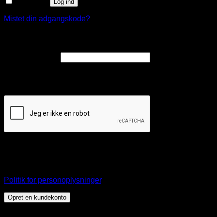
Husk mig
Log ind
Mistet din adgangskode?
Opret en kundekonto
Påkrævet
E-mailadresse
*
Et link til en side, hvor du kan oprette en ny adgangskode, vil
blive sendt til din e-mailadresse.
Dine personlige data vil blive anvendt til at understøtte din
brugeroplevelse på webshoppen, til at administrere adgang
til din konto, og til andre formål, som er beskrevet i vores
Politik for personoplysninger
.
Opret en kundekonto
Dette websted bruger cookies til at tilbyde dig en bedre