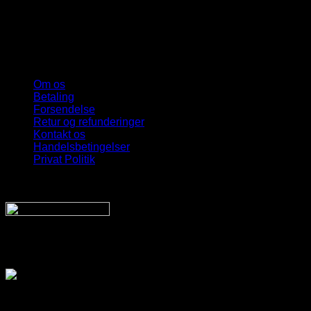
Om os
Betaling
Forsendelse
Retur og refunderinger
Kontakt os
Handelsbetingelser
Privat Politik
Sveriges bedste udvalg
Af billige solbriller
Vi sender din pakke hurtigt med: