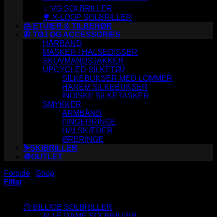
✨ VG SOLBRILLER
🌳 X-LOOP SOLBRILLER
👜 ETUIER & TILBEHØR
🧥 TØJ OG ACCESSORIES
HÅRBÅND
MASKER / HALSEDISSER
SKOVMANDSJAKKER
UPCYCLED SILKETØJ
SILKEBUKSER MED LOMMER
HAREM SILKEBUKSER
INDISKE SILKETASKER
SMYKKER
ARMBÅND
FINGERRINGE
HALSKÆDER
ØRERINGE
⛷️SKIBRILLER
🪙OUTLET
Forside
/
Shop
/
Varer tagged “S7014”
Filter
Varesortiment
🤑 BILLIGE SOLBRILLER
ALLE DAME SOLBRILLER