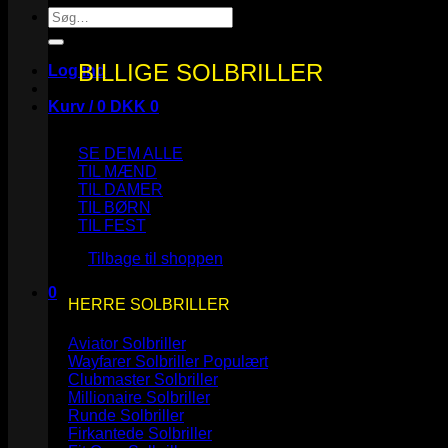
Søg
efter:
BILLIGE SOLBRILLER
Log ind
Kurv /
0
DKK
0
SE DEM ALLE
TIL MÆND
TIL DAMER
TIL BØRN
Ingen varer i kurven.
TIL FEST
Tilbage til shoppen
0
HERRE SOLBRILLER
Kurv
Aviator Solbriller
Wayfarer Solbriller
Clubmaster Solbriller
Millionaire Solbriller
Runde Solbriller
Ingen varer i kurven.
Firkantede Solbriller