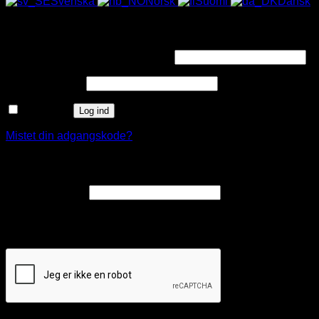
Svenska
Norsk
Suomi
Dansk
Log ind
Påkrævet
Brugernavn eller e-mailadresse
*
Påkrævet
Adgangskode
*
Husk mig
Log ind
Mistet din adgangskode?
Opret en kundekonto
Påkrævet
E-mailadresse
*
Et link til en side, hvor du kan oprette en ny adgangskode, vil
blive sendt til din e-mailadresse.