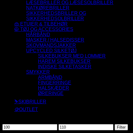
LÆSEBRILLER OG LÆSESOLBRILLER
NATKØREBRILLER
SIKKERHEDSBRILLER OG
SIKKERHEDSOLBRILLER
👜 ETUIER & TILBEHØR
🧥 TØJ OG ACCESSORIES
HÅRBÅND
MASKER / HALSEDISSER
SKOVMANDSJAKKER
UPCYCLED SILKETØJ
SILKEBUKSER MED LOMMER
HAREM SILKEBUKSER
INDISKE SILKETASKER
SMYKKER
ARMBÅND
FINGERRINGE
HALSKÆDER
ØRERINGE
⛷️SKIBRILLER
🪙OUTLET
Filtrer efter pris
Mindste
Højeste
Filter
pris
pris