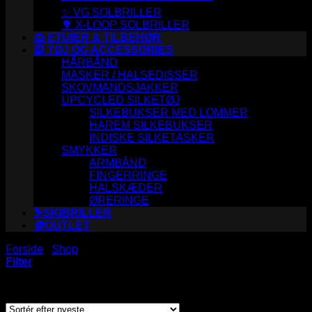
✨ VG SOLBRILLER
🌳 X-LOOP SOLBRILLER
👜 ETUIER & TILBEHØR
🧥 TØJ OG ACCESSORIES
HÅRBÅND
MASKER / HALSEDISSER
SKOVMANDSJAKKER
UPCYCLED SILKETØJ
SILKEBUKSER MED LOMMER
HAREM SILKEBUKSER
INDISKE SILKETASKER
SMYKKER
ARMBÅND
FINGERRINGE
HALSKÆDER
ØRERINGE
⛷️SKIBRILLER
🪙OUTLET
Forside
/
Shop
/
Varer tagged “S6353”
Filter
Viser et enkelt resultat