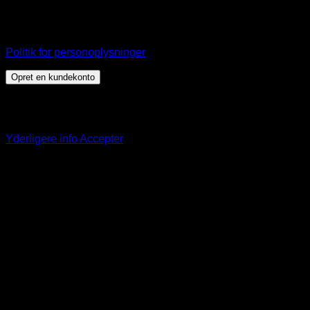
Dine personlige data vil blive anvendt til at understøtte din
brugeroplevelse på webshoppen, til at administrere adgang
til din konto, og til andre formål, som er beskrevet i vores
Politik for personoplysninger
.
Opret en kundekonto
Dette websted bruger cookies til at tilbyde dig en bedre
browseroplevelse. Ved at fortsætte på denne hjemmeside
accepterer du vores brug af cookies.
Yderligere info
Accepter