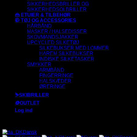
SIKKERHEDSBRILLER OG
SIKKERHEDSOLBRILLER
👜 ETUIER & TILBEHØR
🧥 TØJ OG ACCESSORIES
HÅRBÅND
MASKER / HALSEDISSER
SKOVMANDSJAKKER
UPCYCLED SILKETØJ
SILKEBUKSER MED LOMMER
HAREM SILKEBUKSER
INDISKE SILKETASKER
SMYKKER
ARMBÅND
FINGERRINGE
HALSKÆDER
ØRERINGE
⛷️SKIBRILLER
🪙OUTLET
Log ind
ALLE SOLBRILLER HAR UV-400 FILTER 😎
Dansk