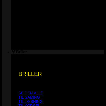
🤓 Briller
BRILLER
SE DEM ALLE
TIL GAMING
TIL LÆSNING
TIL KØRSEL