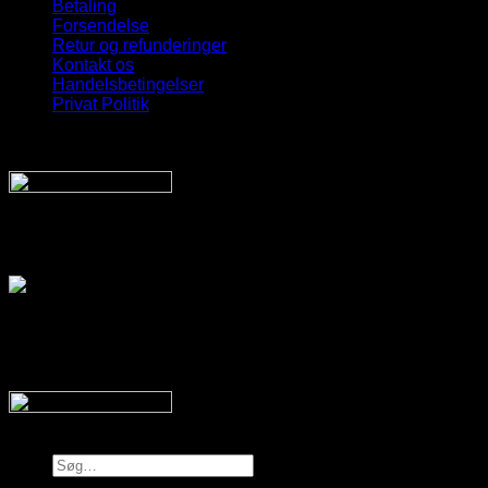
Betaling
Forsendelse
Retur og refunderinger
Kontakt os
Handelsbetingelser
Privat Politik
Sveriges bedste udvalg
Af billige solbriller
Vi sender din pakke hurtigt med:
SnyggaSolglasögon.se
Copyright 2026 © SnyggaSolglasogon.se
Søg
efter: