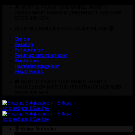
Fortsæt
🚚 HURTIG FRAGT MED BRING | HENT I
til
PAKKESHOP NÆR DIG | FRI FRAGT VED KØB
indhold
OVER 999 SEK
ALLE SOLBRILLER HAR UV-400 FILTER 😎
Om os
Betaling
Forsendelse
Retur og refunderinger
Kontakt os
Handelsbetingelser
Privat Politik
🚚 HURTIG FRAGT MED BRING | HENT I
PAKKESHOP NÆR DIG | FRI FRAGT VED KØB
OVER 999 SEK
🤑 Billige Solbriller