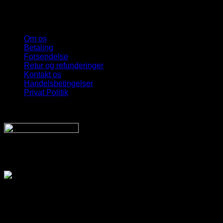
Om os
Betaling
Forsendelse
Retur og refunderinger
Kontakt os
Handelsbetingelser
Privat Politik
Sveriges bedste udvalg
Af billige solbriller
Vi sender din pakke hurtigt med:
SnyggaSolglasögon.se