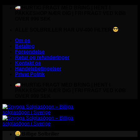
Fortsæt
HURTIG FRAGT MED BRING | HENT I
til
PAKKESHOP NÆR DIG | FRI FRAGT VED KØB
indhold
OVER 999 SEK
ALLE SOLBRILLER HAR UV-400 FILTER
Om os
Betaling
Forsendelse
Retur og refunderinger
Kontakt os
Handelsbetingelser
Privat Politik
HURTIG FRAGT MED BRING | HENT I
PAKKESHOP NÆR DIG | FRI FRAGT VED KØB
OVER 999 SEK
Billige Solbriller