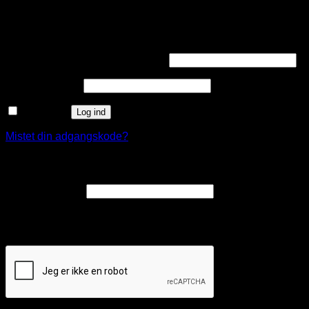
Log ind
Påkrævet
Brugernavn eller e-mailadresse
*
Påkrævet
Adgangskode
*
Husk mig
Log ind
Mistet din adgangskode?
Opret en kundekonto
Påkrævet
E-mailadresse
*
Et link til en side, hvor du kan oprette en ny adgangskode, vil
blive sendt til din e-mailadresse.