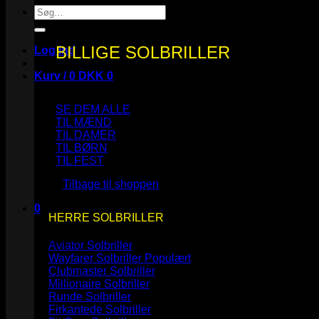
Søg
efter:
BILLIGE SOLBRILLER
Log ind
Kurv /
0
DKK
0
SE DEM ALLE
TIL MÆND
TIL DAMER
TIL BØRN
Ingen varer i kurven.
TIL FEST
Tilbage til shoppen
0
HERRE SOLBRILLER
Kurv
Aviator Solbriller
Wayfarer Solbriller
Clubmaster Solbriller
Millionaire Solbriller
Runde Solbriller
Ingen varer i kurven.
Firkantede Solbriller