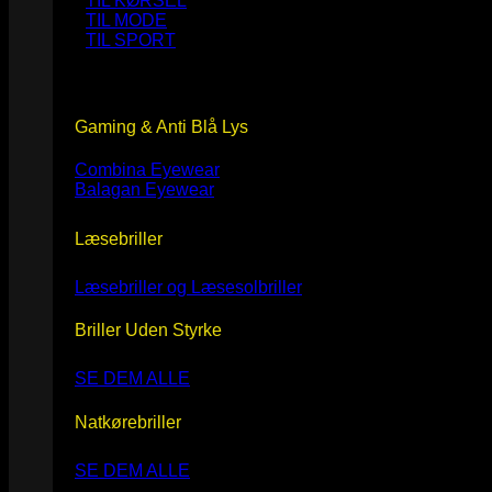
TIL KØRSEL
TIL MODE
TIL SPORT
Gaming & Anti Blå Lys
Combina Eyewear
Balagan Eyewear
Læsebriller
Læsebriller og Læsesolbriller
Briller Uden Styrke
SE DEM ALLE
Natkørebriller
SE DEM ALLE