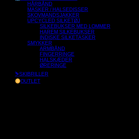
HÅRBÅND
MASKER / HALSEDISSER
SKOVMANDSJAKKER
UPCYCLED SILKETØJ
SILKEBUKSER MED LOMMER
HAREM SILKEBUKSER
INDISKE SILKETASKER
SMYKKER
ARMBÅND
FINGERRINGE
HALSKÆDER
ØRERINGE
⛷️SKIBRILLER
OUTLET
Der blev ikke fundet nogle varer, der matcher dit valg.