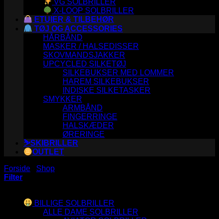
VG SOLBRILLER
X-LOOP SOLBRILLER
ETUIER & TILBEHØR
TØJ OG ACCESSORIES
HÅRBÅND
MASKER / HALSEDISSER
SKOVMANDSJAKKER
UPCYCLED SILKETØJ
SILKEBUKSER MED LOMMER
HAREM SILKEBUKSER
INDISKE SILKETASKER
SMYKKER
ARMBÅND
FINGERRINGE
HALSKÆDER
ØRERINGE
⛷️SKIBRILLER
OUTLET
Forside
/
Shop
/
Varer tagged “s542”
Filter
Varesortiment
BILLIGE SOLBRILLER
ALLE DAME SOLBRILLER