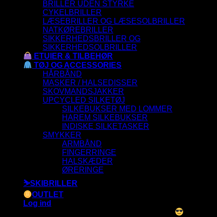
BRILLER UDEN STYRKE
CYKELBRILLER
LÆSEBRILLER OG LÆSESOLBRILLER
NATKØREBRILLER
SIKKERHEDSBRILLER OG
SIKKERHEDSOLBRILLER
ETUIER & TILBEHØR
TØJ OG ACCESSORIES
HÅRBÅND
MASKER / HALSEDISSER
SKOVMANDSJAKKER
UPCYCLED SILKETØJ
SILKEBUKSER MED LOMMER
HAREM SILKEBUKSER
INDISKE SILKETASKER
SMYKKER
ARMBÅND
FINGERRINGE
HALSKÆDER
ØRERINGE
⛷️SKIBRILLER
OUTLET
Log ind
ALLE SOLBRILLER HAR UV-400 FILTER