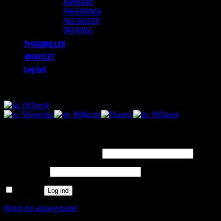
ARMBÅND
FINGERRINGE
HALSKÆDER
ØRERINGE
⛷️SKIBRILLER
🪙OUTLET
Log ind
ALLE SOLBRILLER HAR UV-400 FILTER 😎
Dansk
Svenska
Norsk
Suomi
Dansk
Log ind
Påkrævet
Brugernavn eller e-mailadresse
*
Påkrævet
Adgangskode
*
Husk mig
Log ind
Mistet din adgangskode?