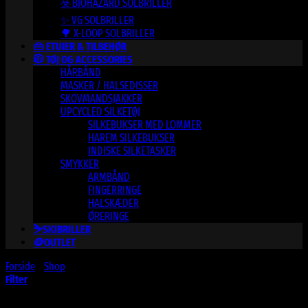
☣️ BIOHAZARD SOLBRILLER
✨ VG SOLBRILLER
🌳 X-LOOP SOLBRILLER
👜 ETUIER & TILBEHØR
🧥 TØJ OG ACCESSORIES
HÅRBÅND
MASKER / HALSEDISSER
SKOVMANDSJAKKER
UPCYCLED SILKETØJ
SILKEBUKSER MED LOMMER
HAREM SILKEBUKSER
INDISKE SILKETASKER
SMYKKER
ARMBÅND
FINGERRINGE
HALSKÆDER
ØRERINGE
⛷️SKIBRILLER
🪙OUTLET
Forside
/
Shop
/
Varer tagged “S2463”
Filter
Varesortiment