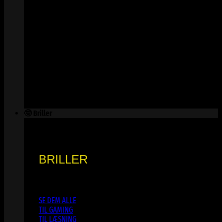
🤓 Briller
BRILLER
SE DEM ALLE
TIL GAMING
TIL LÆSNING