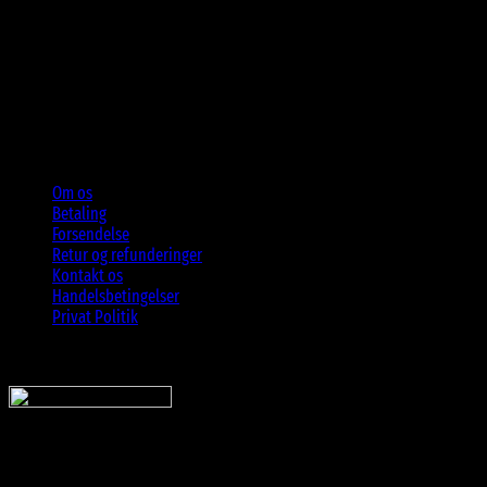
Om os
Betaling
Forsendelse
Retur og refunderinger
Kontakt os
Handelsbetingelser
Privat Politik
Sveriges bedste udvalg
Af billige solbriller
Vi sender din pakke hurtigt med: