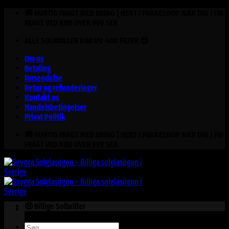
Fortsæt
🚚 HURTIG FRAGT MED BRING | HENT I PAKKESHOP NÆR DIG | FRI
til
FRAGT VED KØB OVER 999 SEK
indhold
ALLE SOLBRILLER HAR UV-400 FILTER 😎
Om os
Betaling
Forsendelse
Retur og refunderinger
Kontakt os
Handelsbetingelser
Privat Politik
🚚 HURTIG FRAGT MED BRING | HENT I PAKKESHOP NÆR DIG | FRI
FRAGT VED KØB OVER 999 SEK
🤑 Billige Solbriller
Søg