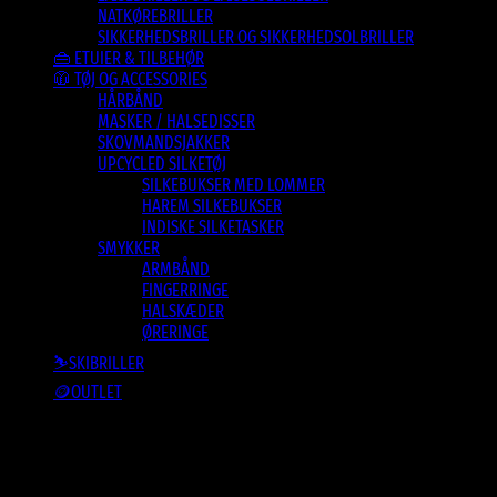
NATKØREBRILLER
SIKKERHEDSBRILLER OG SIKKERHEDSOLBRILLER
👜 ETUIER & TILBEHØR
🧥 TØJ OG ACCESSORIES
HÅRBÅND
MASKER / HALSEDISSER
SKOVMANDSJAKKER
UPCYCLED SILKETØJ
SILKEBUKSER MED LOMMER
HAREM SILKEBUKSER
INDISKE SILKETASKER
SMYKKER
ARMBÅND
FINGERRINGE
HALSKÆDER
ØRERINGE
⛷️SKIBRILLER
🪙OUTLET
Der blev ikke fundet nogle varer, der matcher dit valg.