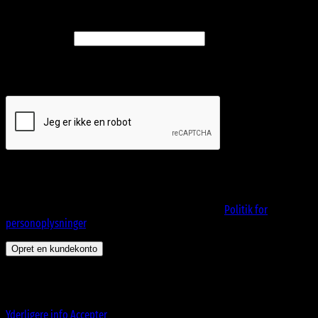
Opret en kundekonto
Påkrævet
E-mailadresse
*
Et link til en side, hvor du kan oprette en ny adgangskode, vil blive
sendt til din e-mailadresse.
Dine personlige data vil blive anvendt til at understøtte din
brugeroplevelse på webshoppen, til at administrere adgang til din
konto, og til andre formål, som er beskrevet i vores
Politik for
personoplysninger
.
Opret en kundekonto
Dette websted bruger cookies til at tilbyde dig en bedre
browseroplevelse. Ved at fortsætte på denne hjemmeside accepterer du
vores brug af cookies.
Yderligere info
Accepter