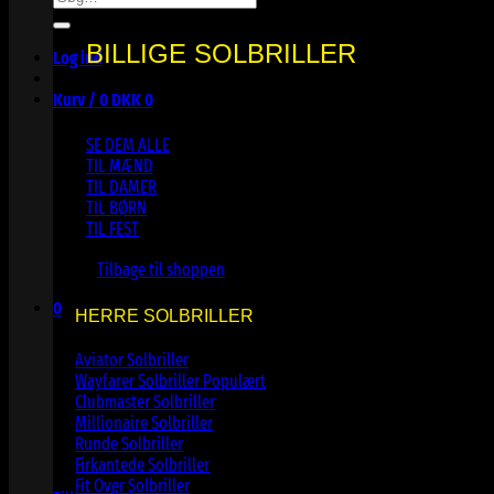
efter:
BILLIGE SOLBRILLER
Log ind
Kurv /
0
DKK
0
SE DEM ALLE
TIL MÆND
TIL DAMER
TIL BØRN
TIL FEST
Ingen varer i kurven.
Tilbage til shoppen
0
HERRE SOLBRILLER
Kurv
Aviator Solbriller
Wayfarer Solbriller
Clubmaster Solbriller
Millionaire Solbriller
Runde Solbriller
Ingen varer i kurven.
Firkantede Solbriller
Fit Over Solbriller