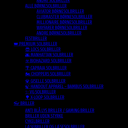
ANDRE SOLBRILLER
ALLE BØRNESOLBRILLER
AVIATOR BØRNESOLBRILLER
CLUBMASTER BØRNESOLBRILLER
MILLIONAIRE BØRNESOLBRILLER
WAYFARER BØRNESOLBRILLER
ANDRE BØRNESOLBRILLER
FESTBRILLER
👑 PREMIUM SOLBRILLER
😎 LOCS SOLBRILLER
🌆 MANHATTAN SOLBRILLER
☣️ BIOHAZARD SOLBRILLER
🌴 CAPRAIA SOLBRILLER
🏍️ CHOPPERS SOLBRILLER
💎 GISELLE SOLBRILLER
🍃 HANDOUT APPAREL – BAMBUS SOLBRILLER
✨ VG SOLBRILLER
🌳 X-LOOP SOLBRILLER
👓 BRILLER
ANTI BLÅ LYS BRILLER / GAMING BRILLER
BRILLER UDEN STYRKE
CYKELBRILLER
LÆSEBRILLER OG LÆSESOLBRILLER