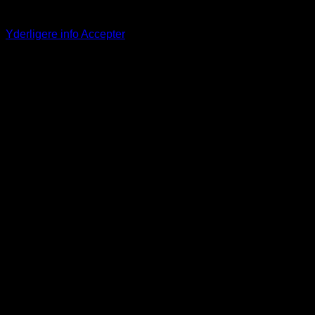
browseroplevelse. Ved at fortsætte på denne hjemmeside
accepterer du vores brug af cookies.
Yderligere info
Accepter