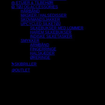
👜 ETUIER & TILBEHØR
🧥 TØJ OG ACCESSORIES
HÅRBÅND
MASKER / HALSEDISSER
SKOVMANDSJAKKER
UPCYCLED SILKETØJ
SILKEBUKSER MED LOMMER
HAREM SILKEBUKSER
INDISKE SILKETASKER
SMYKKER
ARMBÅND
FINGERRINGE
HALSKÆDER
ØRERINGE
⛷️SKIBRILLER
🪙OUTLET
Der blev ikke fundet nogle varer, der matcher dit valg.