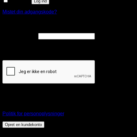
Husk mig
Log ind
Mistet din adgangskode?
Opret en kundekonto
Påkrævet
E-mailadresse
*
Et link til en side, hvor du kan oprette en ny adgangskode, vil
blive sendt til din e-mailadresse.
Dine personlige data vil blive anvendt til at understøtte din
brugeroplevelse på webshoppen, til at administrere adgang
til din konto, og til andre formål, som er beskrevet i vores
Politik for personoplysninger
.
Opret en kundekonto
Dette websted bruger cookies til at tilbyde dig en bedre