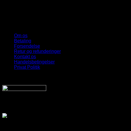
Om os
Betaling
Forsendelse
Retur og refunderinger
Kontakt os
Handelsbetingelser
Privat Politik
Sveriges bedste udvalg
Af billige solbriller
Vi sender din pakke hurtigt med: