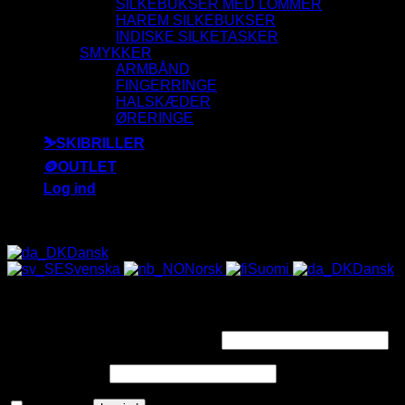
SILKEBUKSER MED LOMMER
HAREM SILKEBUKSER
INDISKE SILKETASKER
SMYKKER
ARMBÅND
FINGERRINGE
HALSKÆDER
ØRERINGE
⛷️SKIBRILLER
🪙OUTLET
Log ind
ALLE SOLBRILLER HAR UV-400 FILTER 😎
Dansk
Svenska
Norsk
Suomi
Dansk
Log ind
Påkrævet
Brugernavn eller e-mailadresse
*
Påkrævet
Adgangskode
*