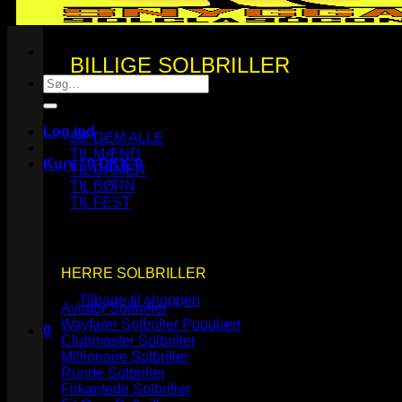
BILLIGE SOLBRILLER
Søg
efter:
Log ind
SE DEM ALLE
TIL MÆND
Kurv /
0
DKK
0
TIL DAMER
TIL BØRN
TIL FEST
Ingen varer i kurven.
HERRE SOLBRILLER
Tilbage til shoppen
Aviator Solbriller
Wayfarer Solbriller
0
Clubmaster Solbriller
Kurv
Millionaire Solbriller
Runde Solbriller
Firkantede Solbriller