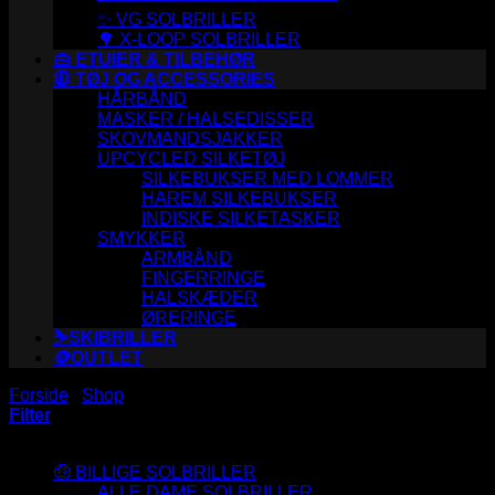
✨ VG SOLBRILLER
🌳 X-LOOP SOLBRILLER
👜 ETUIER & TILBEHØR
🧥 TØJ OG ACCESSORIES
HÅRBÅND
MASKER / HALSEDISSER
SKOVMANDSJAKKER
UPCYCLED SILKETØJ
SILKEBUKSER MED LOMMER
HAREM SILKEBUKSER
INDISKE SILKETASKER
SMYKKER
ARMBÅND
FINGERRINGE
HALSKÆDER
ØRERINGE
⛷️SKIBRILLER
🪙OUTLET
Forside
/
Shop
/
Varer tagged “S2442”
Filter
Varesortiment
🤑 BILLIGE SOLBRILLER
ALLE DAME SOLBRILLER