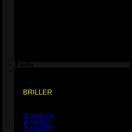
🤓 Briller
BRILLER
SE DEM ALLE
TIL GAMING
TIL LÆSNING
TIL KØRSEL