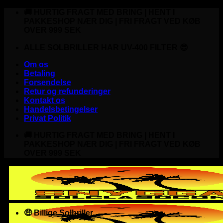
Fortsæt
🚚 HURTIG FRAGT MED BRING | HENT I
til
PAKKESHOP NÆR DIG | FRI FRAGT VED KØB
indhold
OVER 999 SEK
ALLE SOLBRILLER HAR UV-400 FILTER 😎
Om os
Betaling
Forsendelse
Retur og refunderinger
Kontakt os
Handelsbetingelser
Privat Politik
🚚 HURTIG FRAGT MED BRING | HENT I
PAKKESHOP NÆR DIG | FRI FRAGT VED KØB
OVER 999 SEK
🤑 Billige Solbriller