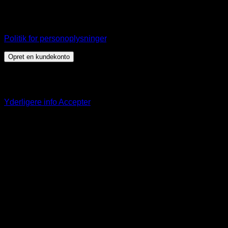
Dine personlige data vil blive anvendt til at understøtte din
brugeroplevelse på webshoppen, til at administrere adgang
til din konto, og til andre formål, som er beskrevet i vores
Politik for personoplysninger
.
Opret en kundekonto
Dette websted bruger cookies til at tilbyde dig en bedre
browseroplevelse. Ved at fortsætte på denne hjemmeside
accepterer du vores brug af cookies.
Yderligere info
Accepter