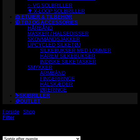
✨ VG SOLBRILLER
🌳 X-LOOP SOLBRILLER
👜 ETUIER & TILBEHØR
🧥 TØJ OG ACCESSORIES
HÅRBÅND
MASKER / HALSEDISSER
SKOVMANDSJAKKER
UPCYCLED SILKETØJ
SILKEBUKSER MED LOMMER
HAREM SILKEBUKSER
INDISKE SILKETASKER
SMYKKER
ARMBÅND
FINGERRINGE
HALSKÆDER
ØRERINGE
⛷️SKIBRILLER
🪙OUTLET
Forside
/
Shop
/
Varer tagged “S2437”
Filter
Viser et enkelt resultat