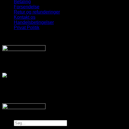
Betaling
Forsendelse
Retur og refunderinger
Kontakt os
Handelsbetingelser
Privat Politik
Sveriges bedste udvalg
Af billige solbriller
Vi sender din pakke hurtigt med:
SnyggaSolglasögon.se
Copyright 2026 © SnyggaSolglasogon.se
Søg
efter: