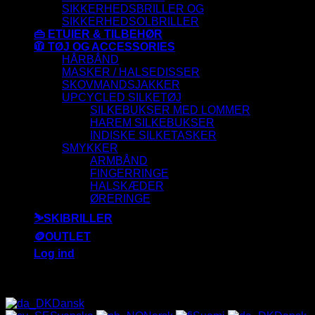
SIKKERHEDSBRILLER OG
SIKKERHEDSOLBRILLER
👜 ETUIER & TILBEHØR
🧥 TØJ OG ACCESSORIES
HÅRBÅND
MASKER / HALSEDISSER
SKOVMANDSJAKKER
UPCYCLED SILKETØJ
SILKEBUKSER MED LOMMER
HAREM SILKEBUKSER
INDISKE SILKETASKER
SMYKKER
ARMBÅND
FINGERRINGE
HALSKÆDER
ØRERINGE
⛷️SKIBRILLER
🪙OUTLET
Log ind
ALLE SOLBRILLER HAR UV-400 FILTER 😎
Dansk