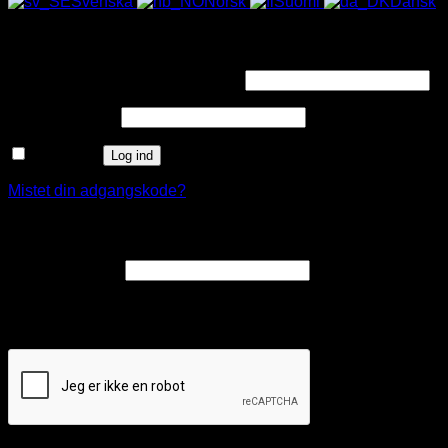
Svenska
Norsk
Suomi
Dansk
Log ind
Påkrævet
Brugernavn eller e-mailadresse
*
Påkrævet
Adgangskode
*
Husk mig
Log ind
Mistet din adgangskode?
Opret en kundekonto
Påkrævet
E-mailadresse
*
Et link til en side, hvor du kan oprette en ny adgangskode, vil
blive sendt til din e-mailadresse.