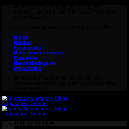
Fortsæt
🚚 HURTIG FRAGT MED BRING | HENT I
til
PAKKESHOP NÆR DIG | FRI FRAGT VED KØB
indhold
OVER 999 SEK
ALLE SOLBRILLER HAR UV-400 FILTER 😎
Om os
Betaling
Forsendelse
Retur og refunderinger
Kontakt os
Handelsbetingelser
Privat Politik
🚚 HURTIG FRAGT MED BRING | HENT I
PAKKESHOP NÆR DIG | FRI FRAGT VED KØB
OVER 999 SEK
🤑 Billige Solbriller