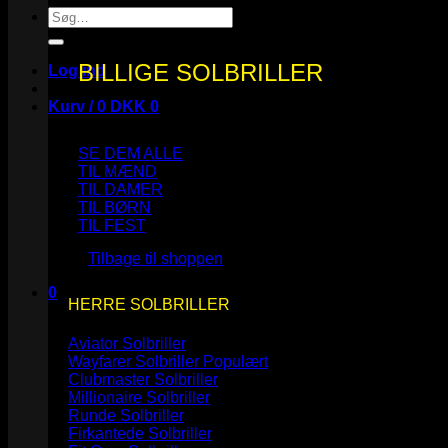
Søg
efter:
BILLIGE SOLBRILLER
Log ind
Kurv /
0
DKK
0
SE DEM ALLE
TIL MÆND
TIL DAMER
TIL BØRN
Ingen varer i kurven.
TIL FEST
Tilbage til shoppen
0
HERRE SOLBRILLER
Kurv
Aviator Solbriller
Wayfarer Solbriller
Clubmaster Solbriller
Millionaire Solbriller
Runde Solbriller
Ingen varer i kurven.
Firkantede Solbriller