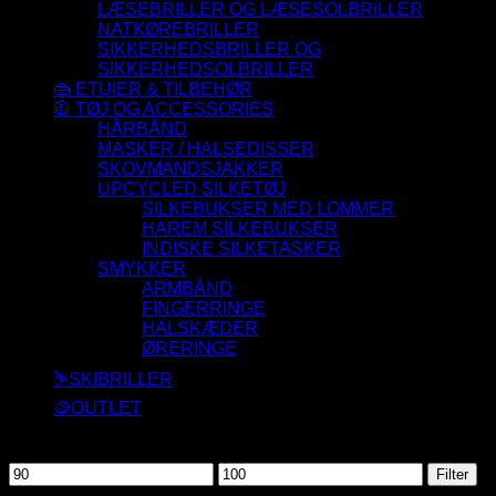
LÆSEBRILLER OG LÆSESOLBRILLER
NATKØREBRILLER
SIKKERHEDSBRILLER OG
SIKKERHEDSOLBRILLER
👜 ETUIER & TILBEHØR
🧥 TØJ OG ACCESSORIES
HÅRBÅND
MASKER / HALSEDISSER
SKOVMANDSJAKKER
UPCYCLED SILKETØJ
SILKEBUKSER MED LOMMER
HAREM SILKEBUKSER
INDISKE SILKETASKER
SMYKKER
ARMBÅND
FINGERRINGE
HALSKÆDER
ØRERINGE
⛷️SKIBRILLER
🪙OUTLET
Filtrer efter pris
Mindste
Højeste
Filter
pris
pris