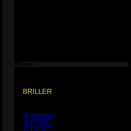
🤓 Briller
BRILLER
SE DEM ALLE
TIL GAMING
TIL LÆSNING
TIL KØRSEL