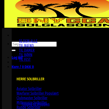
BILLIGE SOLBRILLER
SE DEM ALLE
Søg
TIL MÆND
efter:
TIL DAMER
TIL BØRN
Log ind
TIL FEST
Kurv /
0
DKK
0
HERRE SOLBRILLER
Aviator Solbriller
Wayfarer Solbriller
Ingen varer i kurven.
Clubmaster Solbriller
Millionaire Solbriller
Tilbage til shoppen
Runde Solbriller