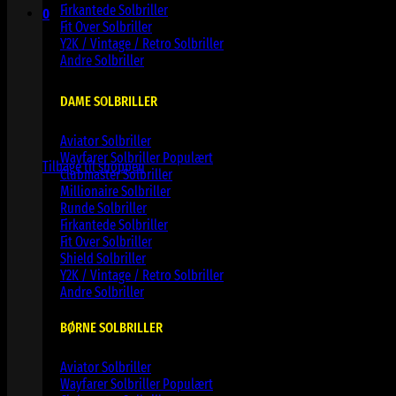
Firkantede Solbriller
0
Fit Over Solbriller
Kurv
Y2K / Vintage / Retro Solbriller
Andre Solbriller
DAME SOLBRILLER
Ingen varer i kurven.
Aviator Solbriller
Wayfarer Solbriller
Tilbage til shoppen
Clubmaster Solbriller
Millionaire Solbriller
Runde Solbriller
Firkantede Solbriller
Fit Over Solbriller
Shield Solbriller
Y2K / Vintage / Retro Solbriller
Andre Solbriller
BØRNE SOLBRILLER
Aviator Solbriller
Wayfarer Solbriller