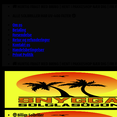
Fortsæt
🚚 HURTIG FRAGT MED BRING | HENT I PAKKESHOP NÆR DIG | FRI 
til
ALLE SOLBRILLER HAR UV-400 FILTER 😎
indhold
Om os
Betaling
Forsendelse
Retur og refunderinger
Kontakt os
Handelsbetingelser
Privat Politik
🚚 HURTIG FRAGT MED BRING | HENT I PAKKESHOP NÆR DIG | FRI 
🤑 Billige Solbriller