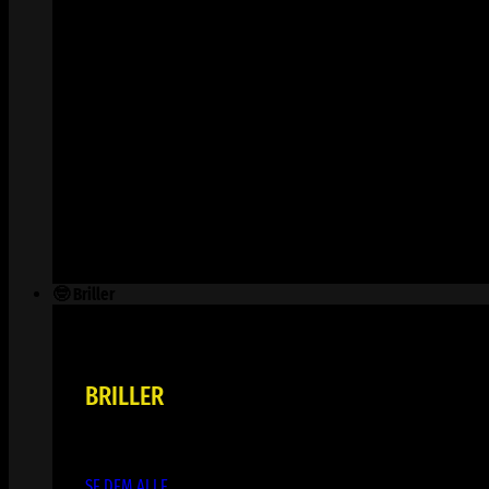
🤓 Briller
BRILLER
SE DEM ALLE