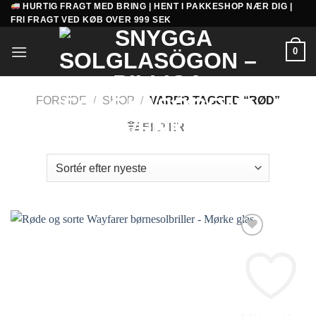
HURTIG FRAGT MED BRING | HENT I PAKKESHOP NÆR DIG |
Fortsæt
FRI FRAGT VED KØB OVER 999 SEK
til
indhold
0
FORSIDE
/
SHOP
/
VARER TAGGED “RØD”
FILTER