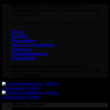
Fortsæt
🚚 HURTIG FRAGT MED BRING | HENT I
til
PAKKESHOP NÆR DIG | FRI FRAGT VED KØB
indhold
OVER 999 SEK
ALLE SOLBRILLER HAR UV-400 FILTER 😎
Om os
Betaling
Forsendelse
Retur og refunderinger
Kontakt os
Handelsbetingelser
Privat Politik
🚚 HURTIG FRAGT MED BRING | HENT I
PAKKESHOP NÆR DIG | FRI FRAGT VED KØB
OVER 999 SEK
🤑 Billige Solbriller