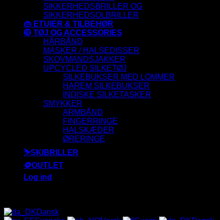
SIKKERHEDSBRILLER OG
SIKKERHEDSOLBRILLER
👜 ETUIER & TILBEHØR
🧥 TØJ OG ACCESSORIES
HÅRBÅND
MASKER / HALSEDISSER
SKOVMANDSJAKKER
UPCYCLED SILKETØJ
SILKEBUKSER MED LOMMER
HAREM SILKEBUKSER
INDISKE SILKETASKER
SMYKKER
ARMBÅND
FINGERRINGE
HALSKÆDER
ØRERINGE
⛷️SKIBRILLER
🪙OUTLET
Log ind
ALLE SOLBRILLER HAR UV-400 FILTER 😎
Dansk