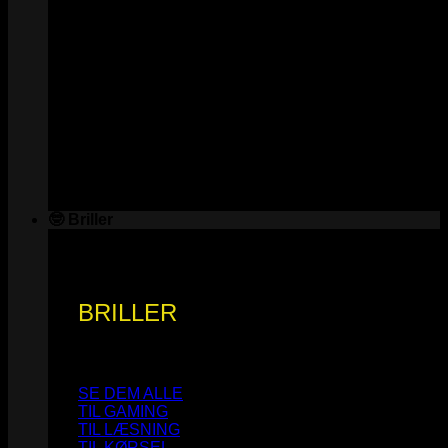
🤓 Briller
BRILLER
SE DEM ALLE
TIL GAMING
TIL LÆSNING
TIL KØRSEL