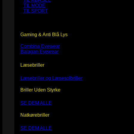
TIL KØRSEL
TIL MODE
TIL SPORT
Gaming & Anti Blå Lys
Combina Eyewear
Balagan Eyewear
Læsebriller
Læsebriller og Læsesolbriller
Briller Uden Styrke
SE DEM ALLE
Natkørebriller
SE DEM ALLE