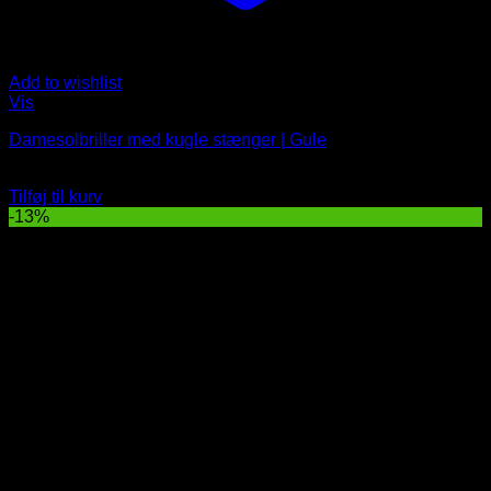
Add to wishlist
Vis
Damesolbriller med kugle stænger | Gule
Oprindelig
Nuværende
79
DKK
69
DKK
pris
pris
Tilføj til kurv
var:
er:
-13%
79 DKK.
69 DKK.