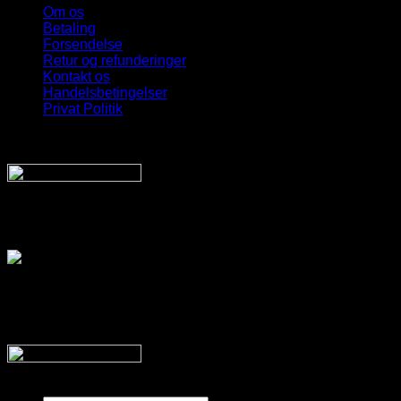
Om os
Betaling
Forsendelse
Retur og refunderinger
Kontakt os
Handelsbetingelser
Privat Politik
Sveriges bedste udvalg
Af billige solbriller
Vi sender din pakke hurtigt med:
SnyggaSolglasögon.se
Copyright 2026 © SnyggaSolglasogon.se