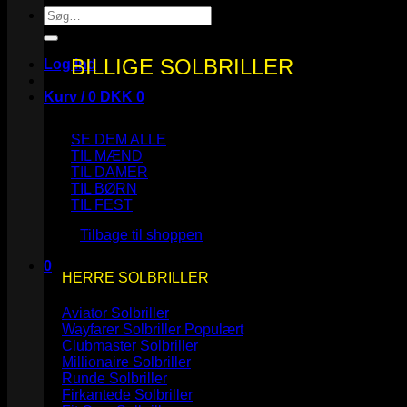
Søg
efter:
BILLIGE SOLBRILLER
Log ind
Kurv /
0
DKK
0
SE DEM ALLE
TIL MÆND
TIL DAMER
TIL BØRN
Ingen varer i kurven.
TIL FEST
Tilbage til shoppen
0
HERRE SOLBRILLER
Kurv
Aviator Solbriller
Wayfarer Solbriller
Clubmaster Solbriller
Millionaire Solbriller
Runde Solbriller
Ingen varer i kurven.
Firkantede Solbriller