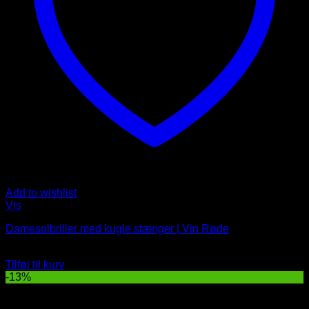
Add to wishlist
Vis
Damesolbriller med kugle stænger | Vin Røde
Oprindelig
Nuværende
79
DKK
69
DKK
pris
pris
Tilføj til kurv
var:
er:
-13%
79 DKK.
69 DKK.