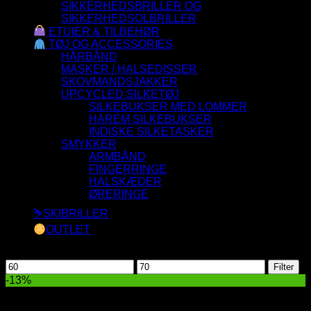
SIKKERHEDSBRILLER OG
SIKKERHEDSOLBRILLER
ETUIER & TILBEHØR
TØJ OG ACCESSORIES
HÅRBÅND
MASKER / HALSEDISSER
SKOVMANDSJAKKER
UPCYCLED SILKETØJ
SILKEBUKSER MED LOMMER
HAREM SILKEBUKSER
INDISKE SILKETASKER
SMYKKER
ARMBÅND
FINGERRINGE
HALSKÆDER
ØRERINGE
⛷️SKIBRILLER
OUTLET
Filtrer efter pris
Mindste
Højeste
Filter
pris
pris
-13%