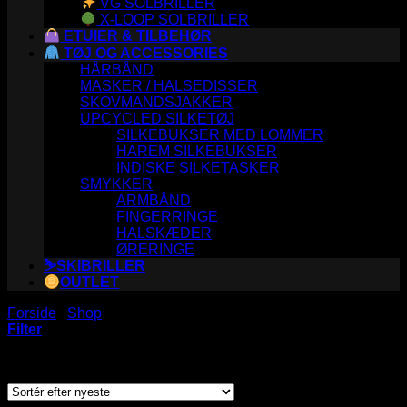
VG SOLBRILLER
X-LOOP SOLBRILLER
ETUIER & TILBEHØR
TØJ OG ACCESSORIES
HÅRBÅND
MASKER / HALSEDISSER
SKOVMANDSJAKKER
UPCYCLED SILKETØJ
SILKEBUKSER MED LOMMER
HAREM SILKEBUKSER
INDISKE SILKETASKER
SMYKKER
ARMBÅND
FINGERRINGE
HALSKÆDER
ØRERINGE
⛷️SKIBRILLER
OUTLET
Forside
/
Shop
/
Varer tagged “P775”
Filter
Sorteret
Viser 4 resultater
efter
seneste