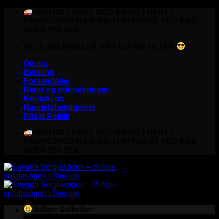
Fortsæt
HURTIG FRAGT MED BRING | HENT I
til
PAKKESHOP NÆR DIG | FRI FRAGT VED KØB
indhold
OVER 999 SEK
ALLE SOLBRILLER HAR UV-400 FILTER
Om os
Betaling
Forsendelse
Retur og refunderinger
Kontakt os
Handelsbetingelser
Privat Politik
HURTIG FRAGT MED BRING | HENT I
PAKKESHOP NÆR DIG | FRI FRAGT VED KØB
OVER 999 SEK
Billige Solbriller