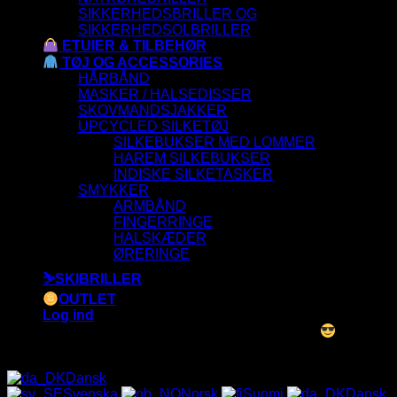
SIKKERHEDSBRILLER OG
SIKKERHEDSOLBRILLER
ETUIER & TILBEHØR
TØJ OG ACCESSORIES
HÅRBÅND
MASKER / HALSEDISSER
SKOVMANDSJAKKER
UPCYCLED SILKETØJ
SILKEBUKSER MED LOMMER
HAREM SILKEBUKSER
INDISKE SILKETASKER
SMYKKER
ARMBÅND
FINGERRINGE
HALSKÆDER
ØRERINGE
⛷️SKIBRILLER
OUTLET
Log ind
ALLE SOLBRILLER HAR UV-400 FILTER
Dansk
Svenska
Norsk
Suomi
Dansk