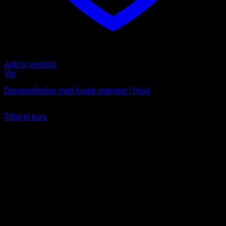
Add to wishlist
Vis
Damesolbriller med kugle stænger | Hvid
Oprindelig
Nuværende
79
DKK
69
DKK
pris
pris
Tilføj til kurv
var:
er:
79 DKK.
69 DKK.