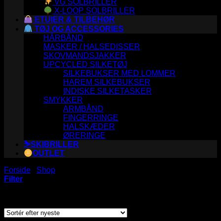
VG SOLBRILLER
X-LOOP SOLBRILLER
ETUIER & TILBEHØR
TØJ OG ACCESSORIES
HÅRBÅND
MASKER / HALSEDISSER
SKOVMANDSJAKKER
UPCYCLED SILKETØJ
SILKEBUKSER MED LOMMER
HAREM SILKEBUKSER
INDISKE SILKETASKER
SMYKKER
ARMBÅND
FINGERRINGE
HALSKÆDER
ØRERINGE
⛷️SKIBRILLER
OUTLET
Forside
/
Shop
/
Varer tagged “over”
Filter
Sorteret
Viser 24 resultater
efter
seneste