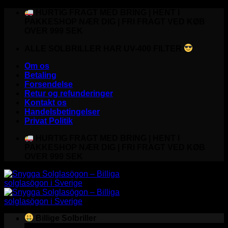
Fortsæt
HURTIG FRAGT MED BRING | HENT I
til
PAKKESHOP NÆR DIG | FRI FRAGT VED KØB
indhold
OVER 999 SEK
ALLE SOLBRILLER HAR UV-400 FILTER
Om os
Betaling
Forsendelse
Retur og refunderinger
Kontakt os
Handelsbetingelser
Privat Politik
HURTIG FRAGT MED BRING | HENT I
PAKKESHOP NÆR DIG | FRI FRAGT VED KØB
OVER 999 SEK
Billige Solbriller