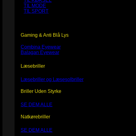
TIL KØRSEL
TIL MODE
TIL SPORT
Gaming & Anti Blå Lys
Combina Eyewear
Balagan Eyewear
Læsebriller
Læsebriller og Læsesolbriller
Briller Uden Styrke
SE DEM ALLE
Natkørebriller
SE DEM ALLE