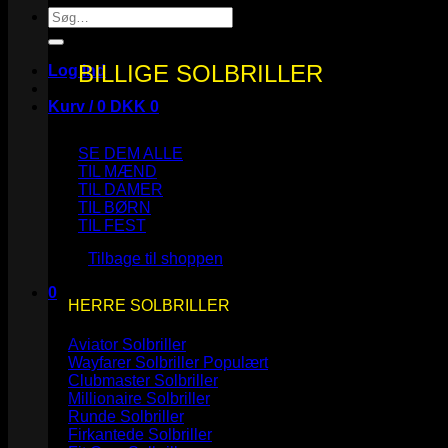
Søg
efter:
BILLIGE SOLBRILLER
Log ind
Kurv /
0
DKK
0
SE DEM ALLE
TIL MÆND
TIL DAMER
TIL BØRN
Ingen varer i kurven.
TIL FEST
Tilbage til shoppen
0
HERRE SOLBRILLER
Kurv
Aviator Solbriller
Wayfarer Solbriller
Clubmaster Solbriller
Millionaire Solbriller
Runde Solbriller
Ingen varer i kurven.
Firkantede Solbriller