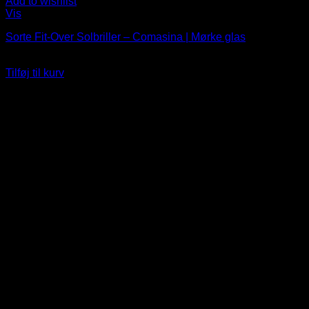
Add to wishlist
Vis
Sorte Fit-Over Solbriller – Comasina | Mørke glas
119
DKK
Tilføj til kurv