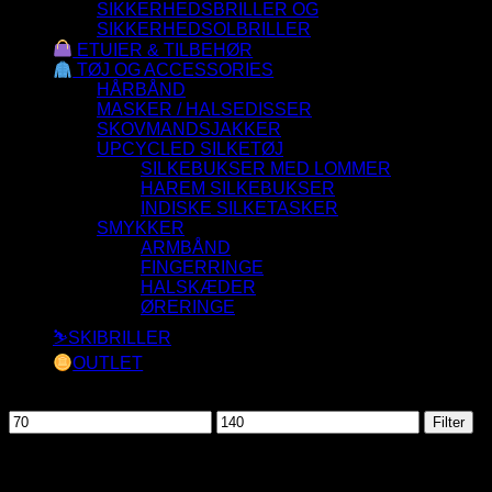
SIKKERHEDSBRILLER OG
SIKKERHEDSOLBRILLER
ETUIER & TILBEHØR
TØJ OG ACCESSORIES
HÅRBÅND
MASKER / HALSEDISSER
SKOVMANDSJAKKER
UPCYCLED SILKETØJ
SILKEBUKSER MED LOMMER
HAREM SILKEBUKSER
INDISKE SILKETASKER
SMYKKER
ARMBÅND
FINGERRINGE
HALSKÆDER
ØRERINGE
⛷️SKIBRILLER
OUTLET
Filtrer efter pris
Mindste
Højeste
Filter
pris
pris