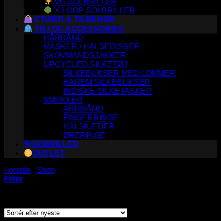
VG SOLBRILLER
X-LOOP SOLBRILLER
ETUIER & TILBEHØR
TØJ OG ACCESSORIES
HÅRBÅND
MASKER / HALSEDISSER
SKOVMANDSJAKKER
UPCYCLED SILKETØJ
SILKEBUKSER MED LOMMER
HAREM SILKEBUKSER
INDISKE SILKETASKER
SMYKKER
ARMBÅND
FINGERRINGE
HALSKÆDER
ØRERINGE
⛷️SKIBRILLER
OUTLET
Forside
/
Shop
/
Varer tagged “n376z”
Filter
Sorteret
Viser 2 resultater
efter
seneste