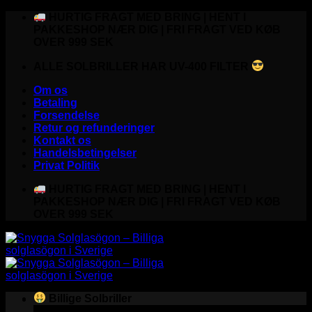
Fortsæt
HURTIG FRAGT MED BRING | HENT I
til
PAKKESHOP NÆR DIG | FRI FRAGT VED KØB
indhold
OVER 999 SEK
ALLE SOLBRILLER HAR UV-400 FILTER
Om os
Betaling
Forsendelse
Retur og refunderinger
Kontakt os
Handelsbetingelser
Privat Politik
HURTIG FRAGT MED BRING | HENT I
PAKKESHOP NÆR DIG | FRI FRAGT VED KØB
OVER 999 SEK
Billige Solbriller