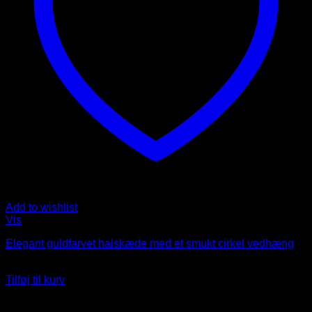
Add to wishlist
Vis
Elegant guldfarvet halskæde med et smukt cirkel vedhæng
Oprindelig
Nuværende
149
DKK
99
DKK
pris
pris
Tilføj til kurv
var:
er:
149 DKK.
99 DKK.