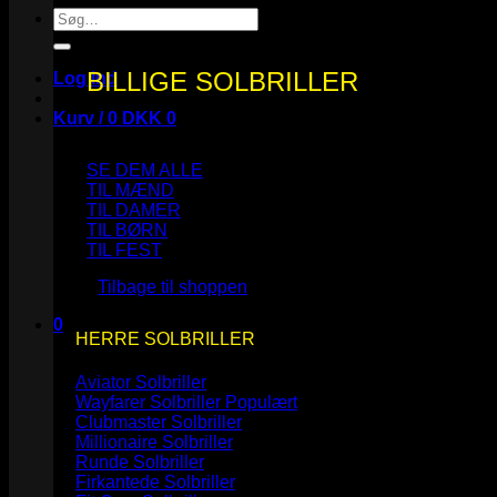
Søg
efter:
BILLIGE SOLBRILLER
Log ind
Kurv /
0
DKK
0
SE DEM ALLE
TIL MÆND
TIL DAMER
TIL BØRN
Ingen varer i kurven.
TIL FEST
Tilbage til shoppen
0
HERRE SOLBRILLER
Kurv
Aviator Solbriller
Wayfarer Solbriller
Clubmaster Solbriller
Millionaire Solbriller
Runde Solbriller
Ingen varer i kurven.
Firkantede Solbriller