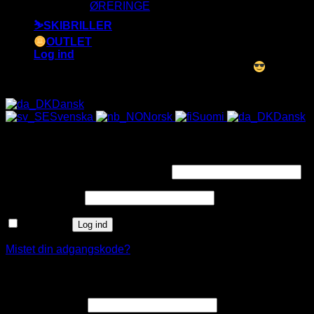
ØRERINGE
⛷️SKIBRILLER
OUTLET
Log ind
ALLE SOLBRILLER HAR UV-400 FILTER
Dansk
Svenska
Norsk
Suomi
Dansk
Log ind
Påkrævet
Brugernavn eller e-mailadresse
*
Påkrævet
Adgangskode
*
Husk mig
Log ind
Mistet din adgangskode?
Opret en kundekonto
Påkrævet
E-mailadresse
*