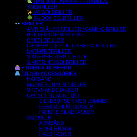
HANDOUT APPAREL – BAMBUS
SOLBRILLER
VG SOLBRILLER
X-LOOP SOLBRILLER
BRILLER
ANTI BLÅ LYS BRILLER / GAMING BRILLER
BRILLER UDEN STYRKE
CYKELBRILLER
LÆSEBRILLER OG LÆSESOLBRILLER
NATKØREBRILLER
SIKKERHEDSBRILLER OG
SIKKERHEDSOLBRILLER
ETUIER & TILBEHØR
TØJ OG ACCESSORIES
HÅRBÅND
MASKER / HALSEDISSER
SKOVMANDSJAKKER
UPCYCLED SILKETØJ
SILKEBUKSER MED LOMMER
HAREM SILKEBUKSER
INDISKE SILKETASKER
SMYKKER
ARMBÅND
FINGERRINGE
HALSKÆDER