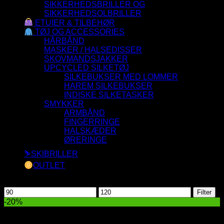
SIKKERHEDSBRILLER OG
SIKKERHEDSOLBRILLER
ETUIER & TILBEHØR
TØJ OG ACCESSORIES
HÅRBÅND
MASKER / HALSEDISSER
SKOVMANDSJAKKER
UPCYCLED SILKETØJ
SILKEBUKSER MED LOMMER
HAREM SILKEBUKSER
INDISKE SILKETASKER
SMYKKER
ARMBÅND
FINGERRINGE
HALSKÆDER
ØRERINGE
⛷️SKIBRILLER
OUTLET
Filtrer efter pris
Mindste
Højeste
Filter
pris
pris
-20%