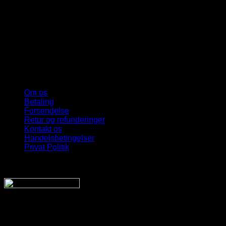
Om os
Betaling
Forsendelse
Retur og refunderinger
Kontakt os
Handelsbetingelser
Privat Politik
Sveriges bedste udvalg
Af billige solbriller
Vi sender din pakke hurtigt med: