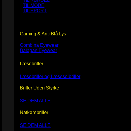
TIL KØRSEL
TIL MODE
TIL SPORT
Gaming & Anti Blå Lys
Combina Eyewear
Balagan Eyewear
Læsebriller
Læsebriller og Læsesolbriller
Briller Uden Styrke
SE DEM ALLE
Natkørebriller
SE DEM ALLE