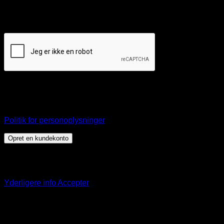
Et link til en side, hvor du kan oprette en ny adgangskode, vil
blive sendt til din e-mailadresse.
Dine personlige data vil blive anvendt til at understøtte din
brugeroplevelse på webshoppen, til at administrere adgang
til din konto, og til andre formål, som er beskrevet i vores
Politik for personoplysninger
.
Opret en kundekonto
Dette websted bruger cookies til at tilbyde dig en bedre
browseroplevelse. Ved at fortsætte på denne hjemmeside
accepterer du vores brug af cookies.
Yderligere info
Accepter