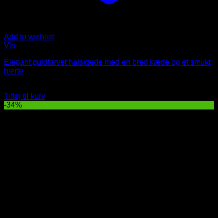
Add to wishlist
Vis
Elegant guldfarvet halskæde med en bred kæde og et smukt
hjerte
Oprindelig
Nuværende
149
DKK
119
DKK
pris
pris
Tilføj til kurv
var:
er:
-34%
149 DKK.
119 DKK.