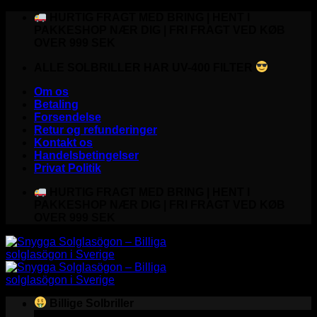
Fortsæt
HURTIG FRAGT MED BRING | HENT I
til
PAKKESHOP NÆR DIG | FRI FRAGT VED KØB
indhold
OVER 999 SEK
ALLE SOLBRILLER HAR UV-400 FILTER
Om os
Betaling
Forsendelse
Retur og refunderinger
Kontakt os
Handelsbetingelser
Privat Politik
HURTIG FRAGT MED BRING | HENT I
PAKKESHOP NÆR DIG | FRI FRAGT VED KØB
OVER 999 SEK
Billige Solbriller