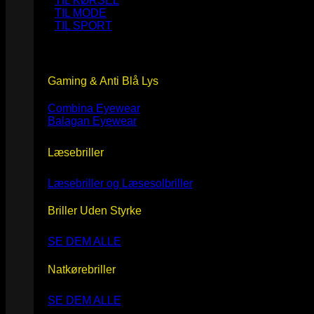
TIL KØRSEL
TIL MODE
TIL SPORT
Gaming & Anti Blå Lys
Combina Eyewear
Balagan Eyewear
Læsebriller
Læsebriller og Læsesolbriller
Briller Uden Styrke
SE DEM ALLE
Natkørebriller
SE DEM ALLE