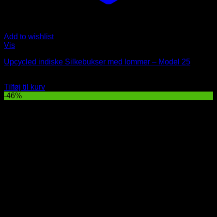
Add to wishlist
Vis
Upcycled indiske Silkebukser med lommer – Model 25
Oprindelig
Nuværende
329
DKK
179
DKK
pris
pris
Tilføj til kurv
var:
er:
-46%
329 DKK.
179 DKK.