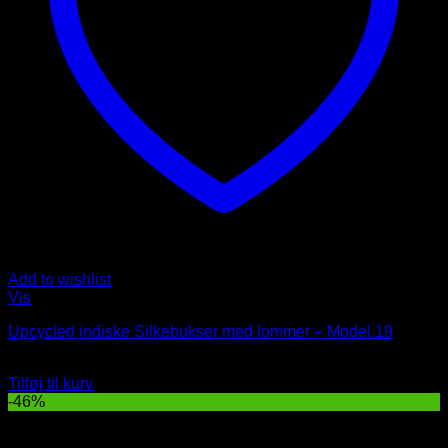
Add to wishlist
Vis
Upcycled indiske Silkebukser med lommer – Model 19
Oprindelig
Nuværende
329
DKK
179
DKK
pris
pris
Tilføj til kurv
var:
er:
-46%
329 DKK.
179 DKK.