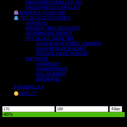
SIKKERHEDSBRILLER OG
SIKKERHEDSOLBRILLER
ETUIER & TILBEHØR
TØJ OG ACCESSORIES
HÅRBÅND
MASKER / HALSEDISSER
SKOVMANDSJAKKER
UPCYCLED SILKETØJ
SILKEBUKSER MED LOMMER
HAREM SILKEBUKSER
INDISKE SILKETASKER
SMYKKER
ARMBÅND
FINGERRINGE
HALSKÆDER
ØRERINGE
⛷️SKIBRILLER
OUTLET
Filtrer efter pris
Mindste
Højeste
Filter
pris
pris
-46%