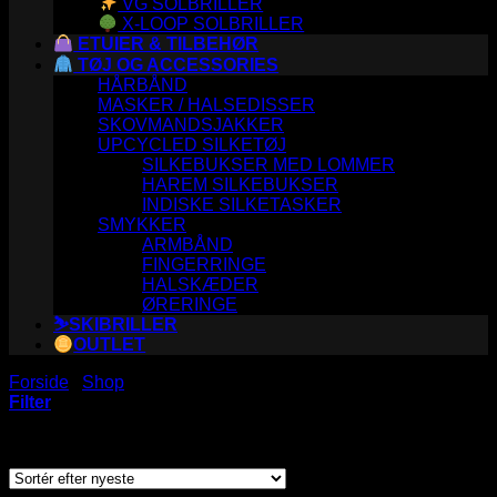
VG SOLBRILLER
X-LOOP SOLBRILLER
ETUIER & TILBEHØR
TØJ OG ACCESSORIES
HÅRBÅND
MASKER / HALSEDISSER
SKOVMANDSJAKKER
UPCYCLED SILKETØJ
SILKEBUKSER MED LOMMER
HAREM SILKEBUKSER
INDISKE SILKETASKER
SMYKKER
ARMBÅND
FINGERRINGE
HALSKÆDER
ØRERINGE
⛷️SKIBRILLER
OUTLET
Forside
/
Shop
/
Varer tagged “lommer”
Filter
Sorteret
Viser 12 resultater
efter
seneste