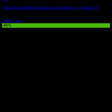
Upcycled indiske Silkebukser med lommer – Model 18
Oprindelig
Nuværende
329
DKK
179
DKK
pris
pris
Tilføj til kurv
var:
er:
-46%
329 DKK.
179 DKK.