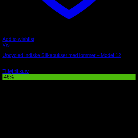
Add to wishlist
Vis
Upcycled indiske Silkebukser med lommer – Model 12
Oprindelig
Nuværende
329
DKK
179
DKK
pris
pris
Tilføj til kurv
var:
er:
-46%
329 DKK.
179 DKK.