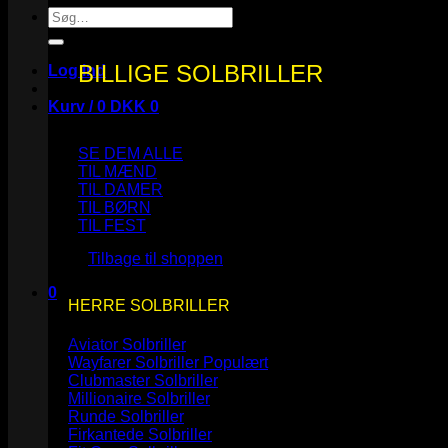
Søg
efter:
BILLIGE SOLBRILLER
Log ind
Kurv /
0
DKK
0
SE DEM ALLE
TIL MÆND
TIL DAMER
TIL BØRN
Ingen varer i kurven.
TIL FEST
Tilbage til shoppen
0
HERRE SOLBRILLER
Kurv
Aviator Solbriller
Wayfarer Solbriller
Clubmaster Solbriller
Millionaire Solbriller
Runde Solbriller
Ingen varer i kurven.
Firkantede Solbriller