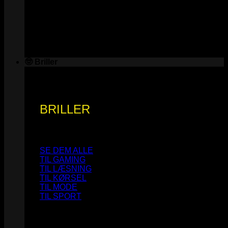
🤓 Briller
BRILLER
SE DEM ALLE
TIL GAMING
TIL LÆSNING
TIL KØRSEL
TIL MODE
TIL SPORT