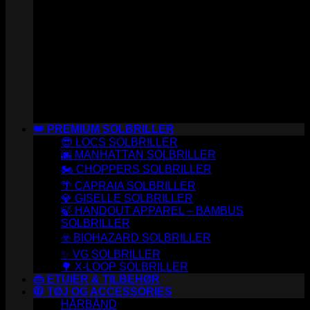
👑 PREMIUM SOLBRILLER
😎 LOCS SOLBRILLER
🌆 MANHATTAN SOLBRILLER
🏍️ CHOPPERS SOLBRILLER
🌴 CAPRAIA SOLBRILLER
💎 GISELLE SOLBRILLER
🍃 HANDOUT APPAREL – BAMBUS
SOLBRILLER
☣️ BIOHAZARD SOLBRILLER
✨ VG SOLBRILLER
🌳 X-LOOP SOLBRILLER
👜 ETUIER & TILBEHØR
🧥 TØJ OG ACCESSORIES
HÅRBÅND