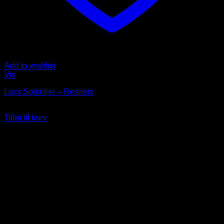
Add to wishlist
Vis
Locs Solbriller – Respeto
Oprindelig
Nuværende
249
DKK
239
DKK
pris
pris
Tilføj til kurv
var:
er:
249 DKK.
239 DKK.