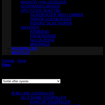
MASKER / HALSEDISSER
SKOVMANDSJAKKER
UPCYCLED SILKETØJ
SILKEBUKSER MED LOMMER
HAREM SILKEBUKSER
INDISKE SILKETASKER
SMYKKER
ARMBÅND
FINGERRINGE
HALSKÆDER
ØRERINGE
⛷️SKIBRILLER
🪙OUTLET
Forside
/
Shop
/
Varer tagged “locs”
Filter
Sorteret
Viser 1–120 af 150 resultater
efter
seneste
Varesortiment
🤑 BILLIGE SOLBRILLER
ALLE DAME SOLBRILLER
AVIATOR SOLBRILLER