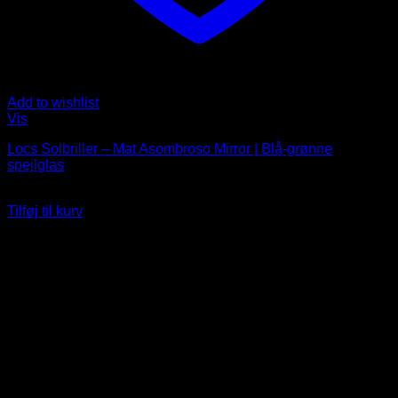
Add to wishlist
Vis
Locs Solbriller – Mat Asombroso Mirror | Blå-grønne
spejlglas
229
DKK
Tilføj til kurv