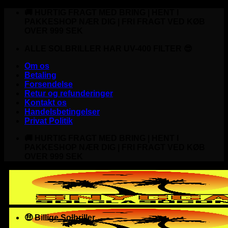
Fortsæt
🚚 HURTIG FRAGT MED BRING | HENT I
til
PAKKESHOP NÆR DIG | FRI FRAGT VED KØB
indhold
OVER 999 SEK
ALLE SOLBRILLER HAR UV-400 FILTER 😎
Om os
Betaling
Forsendelse
Retur og refunderinger
Kontakt os
Handelsbetingelser
Privat Politik
🚚 HURTIG FRAGT MED BRING | HENT I
PAKKESHOP NÆR DIG | FRI FRAGT VED KØB
OVER 999 SEK
🤑 Billige Solbriller