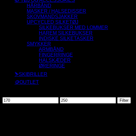
🧥 TØJ OG ACCESSORIES
HÅRBÅND
MASKER / HALSEDISSER
SKOVMANDSJAKKER
UPCYCLED SILKETØJ
SILKEBUKSER MED LOMMER
HAREM SILKEBUKSER
INDISKE SILKETASKER
SMYKKER
ARMBÅND
FINGERRINGE
HALSKÆDER
ØRERINGE
⛷️SKIBRILLER
🪙OUTLET
Filtrer efter pris
Mindste
Højeste
Filter
pris
pris