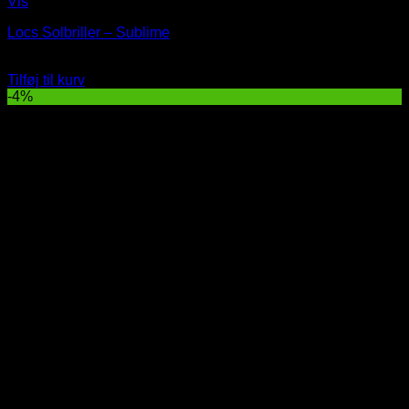
Vis
Locs Solbriller – Sublime
229
DKK
Tilføj til kurv
-4%