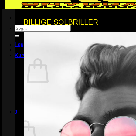
BILLIGE SOLBRILLER
Søg
efter:
Log ind
Kurv /
0
DKK
0
Ingen varer i kurven.
Tilbage til shoppen
0
Kurv