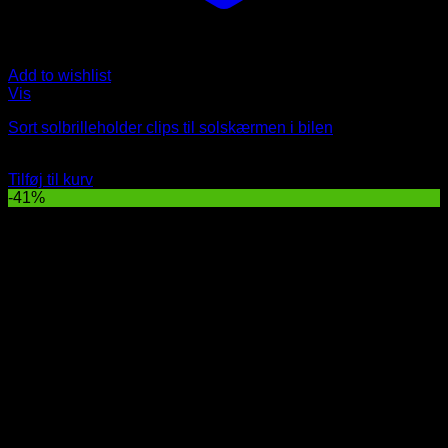
Add to wishlist
Vis
Sort solbrilleholder clips til solskærmen i bilen
Oprindelig
Nuværende
35
DKK
29
DKK
pris
pris
Tilføj til kurv
var:
er:
-41%
35 DKK.
29 DKK.