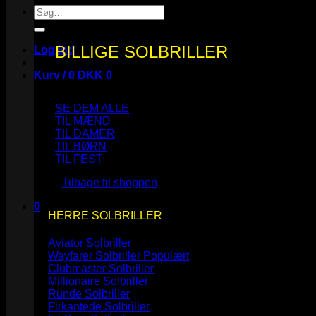
Søg
efter:
BILLIGE SOLBRILLER
Log ind
Kurv /
0
DKK
0
SE DEM ALLE
TIL MÆND
TIL DAMER
TIL BØRN
Ingen varer i kurven.
TIL FEST
Tilbage til shoppen
0
HERRE SOLBRILLER
Kurv
Aviator Solbriller
Wayfarer Solbriller
Clubmaster Solbriller
Millionaire Solbriller
Runde Solbriller
Ingen varer i kurven.
Firkantede Solbriller