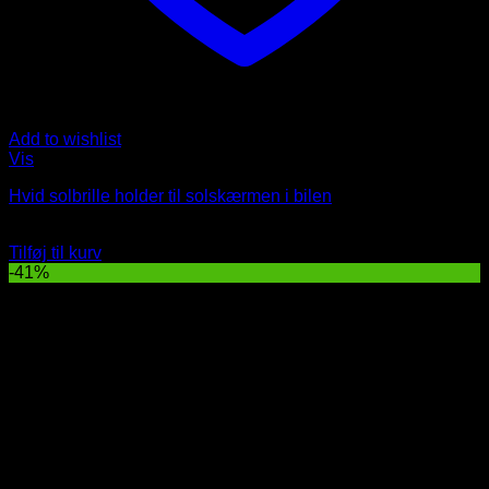
Add to wishlist
Vis
Hvid solbrille holder til solskærmen i bilen
Oprindelig
Nuværende
49
DKK
29
DKK
pris
pris
Tilføj til kurv
var:
er:
-41%
49 DKK.
29 DKK.