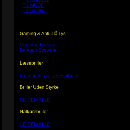
TIL KØRSEL
TIL MODE
TIL SPORT
Gaming & Anti Blå Lys
Combina Eyewear
Balagan Eyewear
Læsebriller
Læsebriller og Læsesolbriller
Briller Uden Styrke
SE DEM ALLE
Natkørebriller
SE DEM ALLE