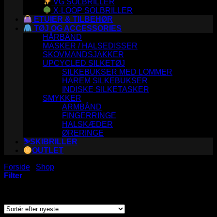
VG SOLBRILLER
X-LOOP SOLBRILLER
ETUIER & TILBEHØR
TØJ OG ACCESSORIES
HÅRBÅND
MASKER / HALSEDISSER
SKOVMANDSJAKKER
UPCYCLED SILKETØJ
SILKEBUKSER MED LOMMER
HAREM SILKEBUKSER
INDISKE SILKETASKER
SMYKKER
ARMBÅND
FINGERRINGE
HALSKÆDER
ØRERINGE
⛷️SKIBRILLER
OUTLET
Forside
/
Shop
/
Varer tagged “holder”
Filter
Sorteret
Viser 5 resultater
efter
seneste