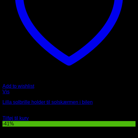
Add to wishlist
Vis
Lilla solbrille holder til solskærmen i bilen
Oprindelig
Nuværende
49
DKK
29
DKK
pris
pris
Tilføj til kurv
var:
er:
-41%
49 DKK.
29 DKK.