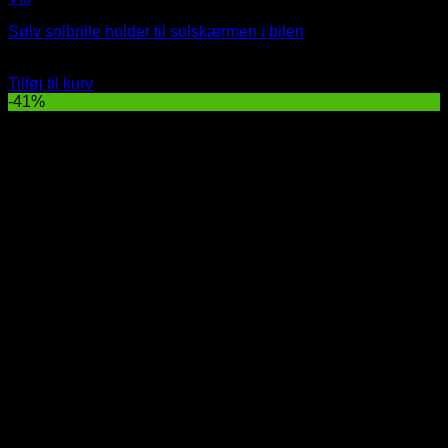
Sølv solbrille holder til solskærmen i bilen
Oprindelig
Nuværende
49
DKK
29
DKK
pris
pris
Tilføj til kurv
var:
er:
-41%
49 DKK.
29 DKK.