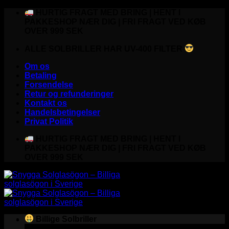
Fortsæt
HURTIG FRAGT MED BRING | HENT I
til
PAKKESHOP NÆR DIG | FRI FRAGT VED KØB
indhold
OVER 999 SEK
ALLE SOLBRILLER HAR UV-400 FILTER
Om os
Betaling
Forsendelse
Retur og refunderinger
Kontakt os
Handelsbetingelser
Privat Politik
HURTIG FRAGT MED BRING | HENT I
PAKKESHOP NÆR DIG | FRI FRAGT VED KØB
OVER 999 SEK
Billige Solbriller