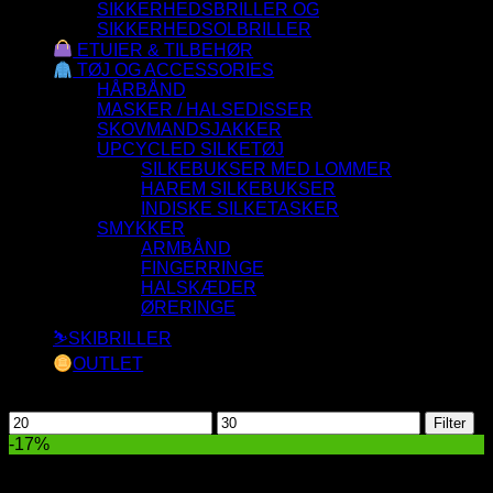
SIKKERHEDSBRILLER OG
SIKKERHEDSOLBRILLER
ETUIER & TILBEHØR
TØJ OG ACCESSORIES
HÅRBÅND
MASKER / HALSEDISSER
SKOVMANDSJAKKER
UPCYCLED SILKETØJ
SILKEBUKSER MED LOMMER
HAREM SILKEBUKSER
INDISKE SILKETASKER
SMYKKER
ARMBÅND
FINGERRINGE
HALSKÆDER
ØRERINGE
⛷️SKIBRILLER
OUTLET
Filtrer efter pris
Mindste
Højeste
Filter
pris
pris
-17%