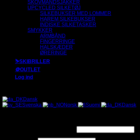
SKOVMANDSJAKKER
UPCYCLED SILKETØJ
SILKEBUKSER MED LOMMER
HAREM SILKEBUKSER
INDISKE SILKETASKER
SMYKKER
ARMBÅND
FINGERRINGE
HALSKÆDER
ØRERINGE
⛷️SKIBRILLER
🪙OUTLET
Log ind
ALLE SOLBRILLER HAR UV-400 FILTER 😎
Dansk
Svenska
Norsk
Suomi
Dansk
Log ind
Påkrævet
Brugernavn eller e-mailadresse
*