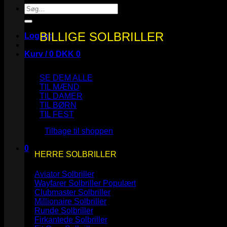
Søg
efter:
BILLIGE SOLBRILLER
Log ind
Kurv /
0
DKK
0
SE DEM ALLE
TIL MÆND
TIL DAMER
TIL BØRN
Ingen varer i kurven.
TIL FEST
Tilbage til shoppen
0
HERRE SOLBRILLER
Kurv
Aviator Solbriller
Wayfarer Solbriller
Clubmaster Solbriller
Millionaire Solbriller
Runde Solbriller
Ingen varer i kurven.
Firkantede Solbriller