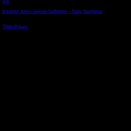
Vis
8 kantet John Lennon Solbriller – Sølv Spejlglas
Oprindelig
Nuværende
99
DKK
89
DKK
pris
pris
Tilføj til kurv
var:
er:
99 DKK.
89 DKK.