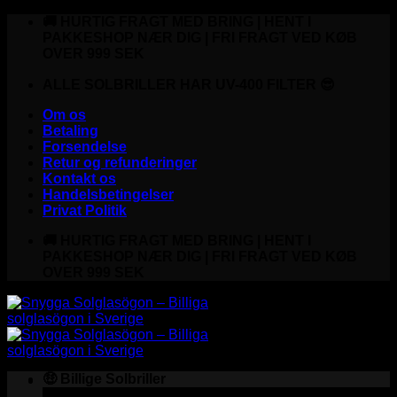
Fortsæt
🚚 HURTIG FRAGT MED BRING | HENT I
til
PAKKESHOP NÆR DIG | FRI FRAGT VED KØB
indhold
OVER 999 SEK
ALLE SOLBRILLER HAR UV-400 FILTER 😎
Om os
Betaling
Forsendelse
Retur og refunderinger
Kontakt os
Handelsbetingelser
Privat Politik
🚚 HURTIG FRAGT MED BRING | HENT I
PAKKESHOP NÆR DIG | FRI FRAGT VED KØB
OVER 999 SEK
🤑 Billige Solbriller