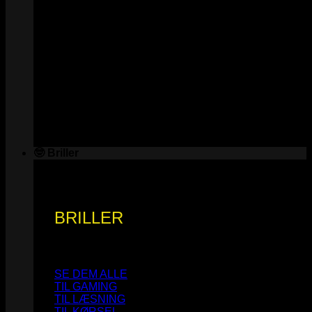
🤓 Briller
BRILLER
SE DEM ALLE
TIL GAMING
TIL LÆSNING
TIL KØRSEL