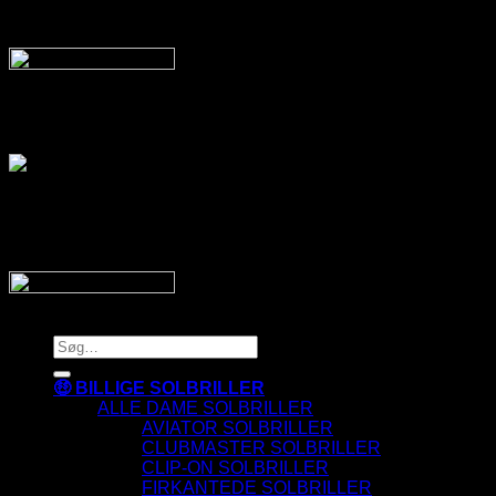
Sveriges bedste udvalg
Af billige solbriller
Vi sender din pakke hurtigt med:
SnyggaSolglasögon.se
Copyright 2026 © SnyggaSolglasogon.se
Søg
efter:
🤑 BILLIGE SOLBRILLER
ALLE DAME SOLBRILLER
AVIATOR SOLBRILLER
CLUBMASTER SOLBRILLER
CLIP-ON SOLBRILLER
FIRKANTEDE SOLBRILLER