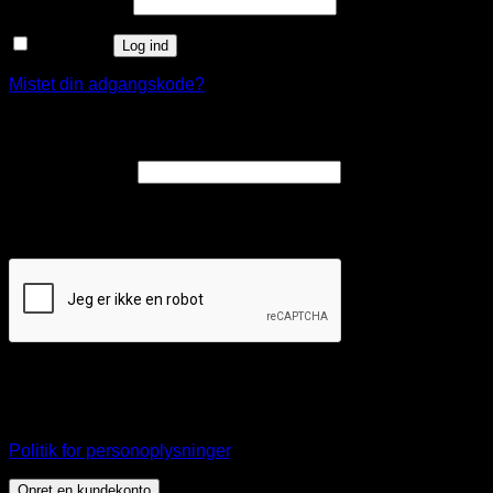
Påkrævet
Adgangskode
*
Husk mig
Log ind
Mistet din adgangskode?
Opret en kundekonto
Påkrævet
E-mailadresse
*
Et link til en side, hvor du kan oprette en ny adgangskode, vil
blive sendt til din e-mailadresse.
Dine personlige data vil blive anvendt til at understøtte din
brugeroplevelse på webshoppen, til at administrere adgang
til din konto, og til andre formål, som er beskrevet i vores
Politik for personoplysninger
.
Opret en kundekonto