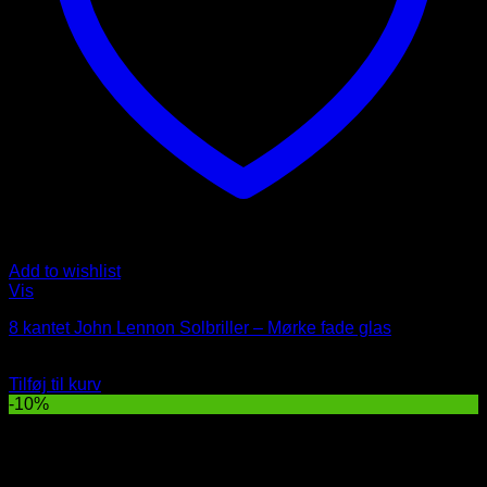
Add to wishlist
Vis
8 kantet John Lennon Solbriller – Mørke fade glas
Oprindelig
Nuværende
99
DKK
89
DKK
pris
pris
Tilføj til kurv
var:
er:
-10%
99 DKK.
89 DKK.