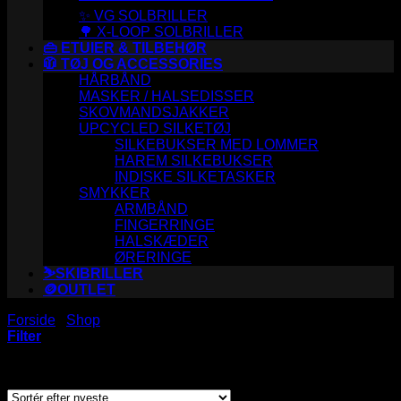
✨ VG SOLBRILLER
🌳 X-LOOP SOLBRILLER
👜 ETUIER & TILBEHØR
🧥 TØJ OG ACCESSORIES
HÅRBÅND
MASKER / HALSEDISSER
SKOVMANDSJAKKER
UPCYCLED SILKETØJ
SILKEBUKSER MED LOMMER
HAREM SILKEBUKSER
INDISKE SILKETASKER
SMYKKER
ARMBÅND
FINGERRINGE
HALSKÆDER
ØRERINGE
⛷️SKIBRILLER
🪙OUTLET
Forside
/
Shop
/
Varer tagged “h39”
Filter
Sorteret
Viser 3 resultater
efter
seneste