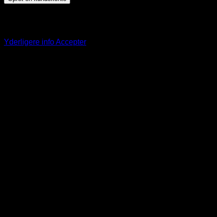
Dette websted bruger cookies til at tilbyde dig en bedre
browseroplevelse. Ved at fortsætte på denne hjemmeside
accepterer du vores brug af cookies.
Yderligere info
Accepter