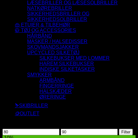
LÆSEBRILLER OG LÆSESOLBRILLER
NATKØREBRILLER
SIKKERHEDSBRILLER OG
SIKKERHEDSOLBRILLER
👜 ETUIER & TILBEHØR
🧥 TØJ OG ACCESSORIES
HÅRBÅND
MASKER / HALSEDISSER
SKOVMANDSJAKKER
UPCYCLED SILKETØJ
SILKEBUKSER MED LOMMER
HAREM SILKEBUKSER
INDISKE SILKETASKER
SMYKKER
ARMBÅND
FINGERRINGE
HALSKÆDER
ØRERINGE
⛷️SKIBRILLER
🪙OUTLET
Filtrer efter pris
Mindste
Højeste
Filter
pris
pris
-10%