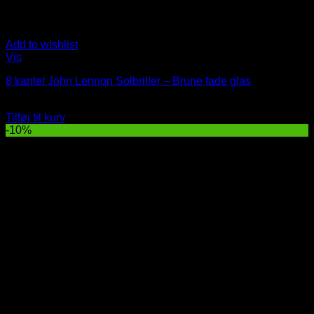
Add to wishlist
Vis
8 kantet John Lennon Solbriller – Brune fade glas
Oprindelig
Nuværende
99
DKK
89
DKK
pris
pris
Tilføj til kurv
var:
er:
-10%
99 DKK.
89 DKK.