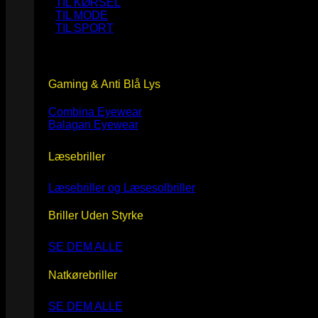
TIL KØRSEL
TIL MODE
TIL SPORT
Gaming & Anti Blå Lys
Combina Eyewear
Balagan Eyewear
Læsebriller
Læsebriller og Læsesolbriller
Briller Uden Styrke
SE DEM ALLE
Natkørebriller
SE DEM ALLE