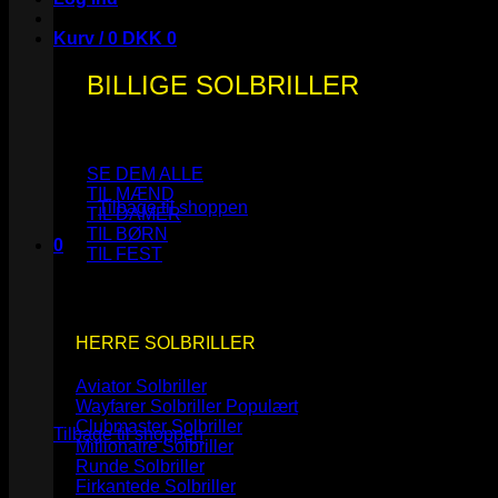
Kurv /
0
DKK
0
BILLIGE SOLBRILLER
Ingen varer i kurven.
SE DEM ALLE
TIL MÆND
Tilbage til shoppen
TIL DAMER
TIL BØRN
0
TIL FEST
Kurv
HERRE SOLBRILLER
Aviator Solbriller
Ingen varer i kurven.
Wayfarer Solbriller
Clubmaster Solbriller
Tilbage til shoppen
Millionaire Solbriller
Runde Solbriller
Firkantede Solbriller