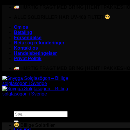
Fortsæt
HURTIG FRAGT MED BRING | HENT I PAKKESHO
til
ALLE SOLBRILLER HAR UV-400 FILTER
indhold
Om os
Betaling
Forsendelse
Retur og refunderinger
Kontakt os
Handelsbetingelser
Privat Politik
HURTIG FRAGT MED BRING | HENT I PAKKESHO
Søg
efter:
Billige Solbriller
Log ind