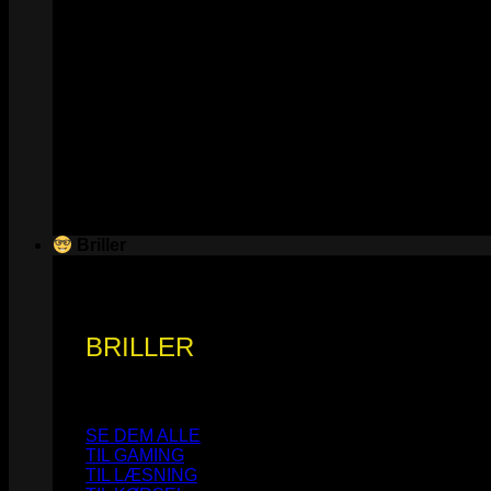
Briller
BRILLER
SE DEM ALLE
TIL GAMING
TIL LÆSNING