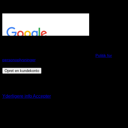
Et link til en side, hvor du kan oprette en ny adgangskode, vil
blive sendt til din e-mailadresse.
Dine personlige data vil blive anvendt til at understøtte din
brugeroplevelse på webshoppen, til at administrere adgang til din
konto, og til andre formål, som er beskrevet i vores
Politik for
personoplysninger
.
Opret en kundekonto
Dette websted bruger cookies til at tilbyde dig en bedre
browseroplevelse. Ved at fortsætte på denne hjemmeside
accepterer du vores brug af cookies.
Yderligere info
Accepter