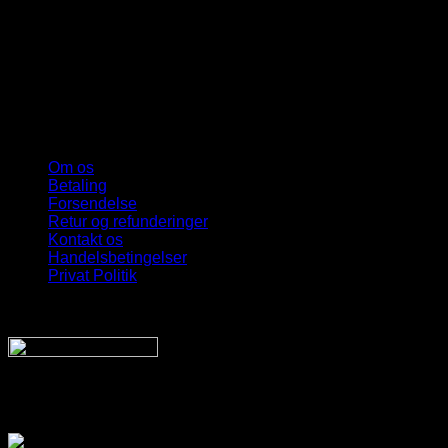
Om os
Betaling
Forsendelse
Retur og refunderinger
Kontakt os
Handelsbetingelser
Privat Politik
Sveriges bedste udvalg
Af billige solbriller
Vi sender din pakke hurtigt med: