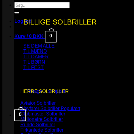
Søg
efter:
BILLIGE SOLBRILLER
Log ind
0
Kurv /
0
DKK
SE DEM ALLE
TIL MÆND
TIL DAMER
TIL BØRN
TIL FEST
Ingen varer i kurven.
Tilbage til shoppen
HERRE SOLBRILLER
Aviator Solbriller
Wayfarer Solbriller
Clubmaster Solbriller
0
Millionaire Solbriller
Runde Solbriller
Kurv
Firkantede Solbriller