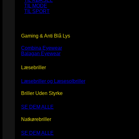
TIL KØRSEL
TIL MODE
TIL SPORT
Gaming & Anti Blå Lys
Combina Eyewear
Balagan Eyewear
Læsebriller
Læsebriller og Læsesolbriller
Briller Uden Styrke
SE DEM ALLE
Natkørebriller
SE DEM ALLE