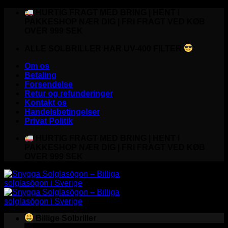
Fortsæt
HURTIG FRAGT MED BRING | HENT I
til
PAKKESHOP NÆR DIG | FRI FRAGT VED KØB
indhold
OVER 999 SEK
ALLE SOLBRILLER HAR UV-400 FILTER
Om os
Betaling
Forsendelse
Retur og refunderinger
Kontakt os
Handelsbetingelser
Privat Politik
HURTIG FRAGT MED BRING | HENT I
PAKKESHOP NÆR DIG | FRI FRAGT VED KØB
OVER 999 SEK
Billige Solbriller