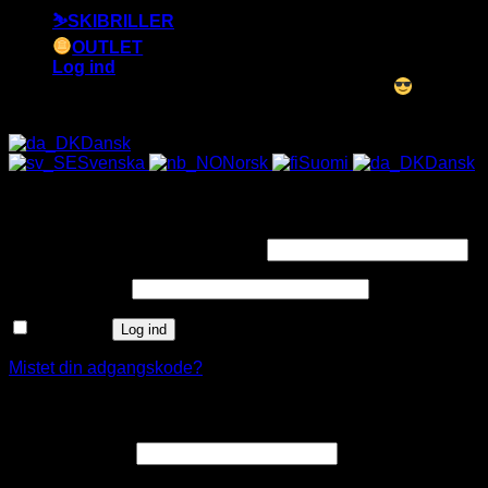
⛷️SKIBRILLER
OUTLET
Log ind
ALLE SOLBRILLER HAR UV-400 FILTER
Dansk
Svenska
Norsk
Suomi
Dansk
Log ind
Påkrævet
Brugernavn eller e-mailadresse
*
Påkrævet
Adgangskode
*
Husk mig
Log ind
Mistet din adgangskode?
Opret en kundekonto
Påkrævet
E-mailadresse
*