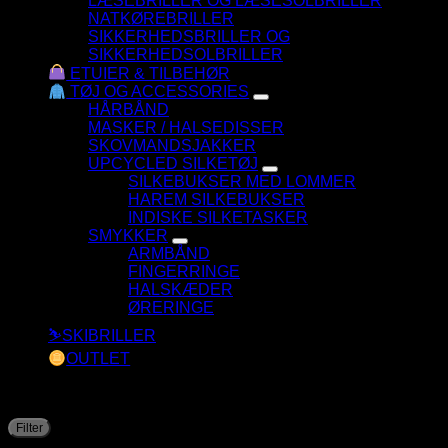
LÆSEBRILLER OG LÆSESOLBRILLER
NATKØREBRILLER
SIKKERHEDSBRILLER OG
SIKKERHEDSOLBRILLER
ETUIER & TILBEHØR
TØJ OG ACCESSORIES
HÅRBÅND
MASKER / HALSEDISSER
SKOVMANDSJAKKER
UPCYCLED SILKETØJ
SILKEBUKSER MED LOMMER
HAREM SILKEBUKSER
INDISKE SILKETASKER
SMYKKER
ARMBÅND
FINGERRINGE
HALSKÆDER
ØRERINGE
⛷️SKIBRILLER
OUTLET
Filtrer efter pris
M
H
Filter
Pris:
—
p
p