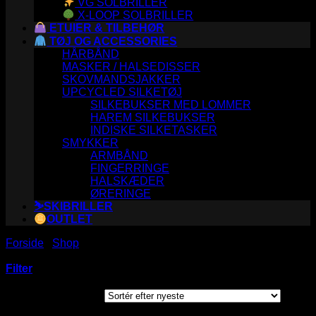
VG SOLBRILLER
X-LOOP SOLBRILLER
ETUIER & TILBEHØR
TØJ OG ACCESSORIES
HÅRBÅND
MASKER / HALSEDISSER
SKOVMANDSJAKKER
UPCYCLED SILKETØJ
SILKEBUKSER MED LOMMER
HAREM SILKEBUKSER
INDISKE SILKETASKER
SMYKKER
ARMBÅND
FINGERRINGE
HALSKÆDER
ØRERINGE
⛷️SKIBRILLER
OUTLET
Forside
/
Shop
/
Varer tagged “cykel”
Filter
Sorteret
Viser 2 resultater
efter