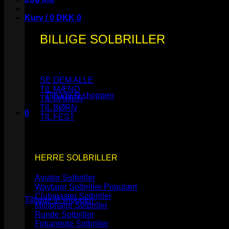
Kurv /
0
DKK
0
BILLIGE SOLBRILLER
Ingen varer i kurven.
SE DEM ALLE
TIL MÆND
Tilbage til shoppen
TIL DAMER
TIL BØRN
0
TIL FEST
Kurv
HERRE SOLBRILLER
Aviator Solbriller
Ingen varer i kurven.
Wayfarer Solbriller
Clubmaster Solbriller
Tilbage til shoppen
Millionaire Solbriller
Runde Solbriller
Firkantede Solbriller