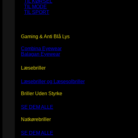
TIL KØRSEL
TIL MODE
TIL SPORT
Gaming & Anti Blå Lys
Combina Eyewear
Balagan Eyewear
Læsebriller
Læsebriller og Læsesolbriller
Briller Uden Styrke
SE DEM ALLE
Natkørebriller
SE DEM ALLE