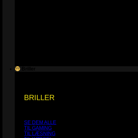
Briller
BRILLER
SE DEM ALLE
TIL GAMING
TIL LÆSNING