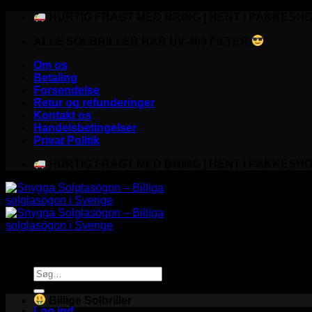
Fortsæt
HURTIG FRAGT MED BRING | HENT I PAKKESHO
til
ALLE SOLBRILLER HAR UV-400 FILTER
indhold
Om os
Betaling
Forsendelse
Retur og refunderinger
Kontakt os
Handelsbetingelser
Privat Politik
HURTIG FRAGT MED BRING | HENT I PAKKESHO
Søg
efter:
Billige Solbriller
Log ind