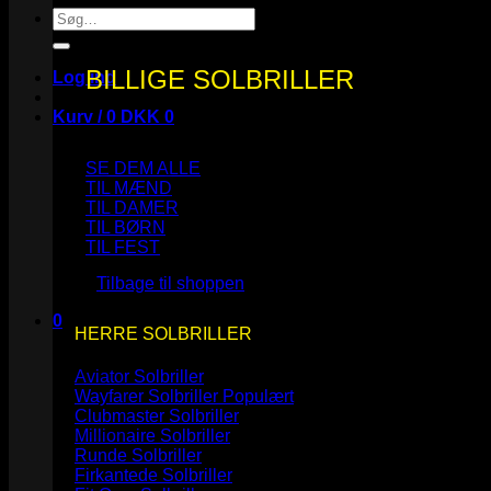
Søg
efter:
BILLIGE SOLBRILLER
Log ind
Kurv /
0
DKK
0
SE DEM ALLE
TIL MÆND
TIL DAMER
TIL BØRN
Ingen varer i kurven.
TIL FEST
Tilbage til shoppen
0
HERRE SOLBRILLER
Kurv
Aviator Solbriller
Wayfarer Solbriller
Clubmaster Solbriller
Millionaire Solbriller
Runde Solbriller
Ingen varer i kurven.
Firkantede Solbriller