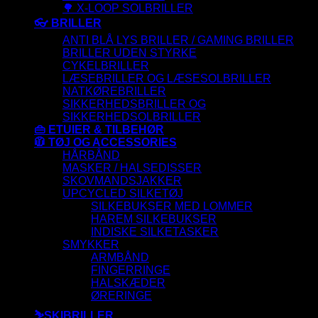
🌳 X-LOOP SOLBRILLER
👓 BRILLER
ANTI BLÅ LYS BRILLER / GAMING BRILLER
BRILLER UDEN STYRKE
CYKELBRILLER
LÆSEBRILLER OG LÆSESOLBRILLER
NATKØREBRILLER
SIKKERHEDSBRILLER OG
SIKKERHEDSOLBRILLER
👜 ETUIER & TILBEHØR
🧥 TØJ OG ACCESSORIES
HÅRBÅND
MASKER / HALSEDISSER
SKOVMANDSJAKKER
UPCYCLED SILKETØJ
SILKEBUKSER MED LOMMER
HAREM SILKEBUKSER
INDISKE SILKETASKER
SMYKKER
ARMBÅND
FINGERRINGE
HALSKÆDER
ØRERINGE
⛷️SKIBRILLER