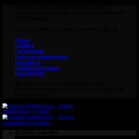
Fortsæt
🚚 HURTIG FRAGT MED BRING | HENT I
til
PAKKESHOP NÆR DIG | FRI FRAGT VED KØB
indhold
OVER 999 SEK
ALLE SOLBRILLER HAR UV-400 FILTER 😎
Om os
Betaling
Forsendelse
Retur og refunderinger
Kontakt os
Handelsbetingelser
Privat Politik
🚚 HURTIG FRAGT MED BRING | HENT I
PAKKESHOP NÆR DIG | FRI FRAGT VED KØB
OVER 999 SEK
🤑 Billige Solbriller