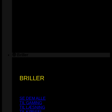
🤓 Briller
BRILLER
SE DEM ALLE
TIL GAMING
TIL LÆSNING
TIL KØRSEL