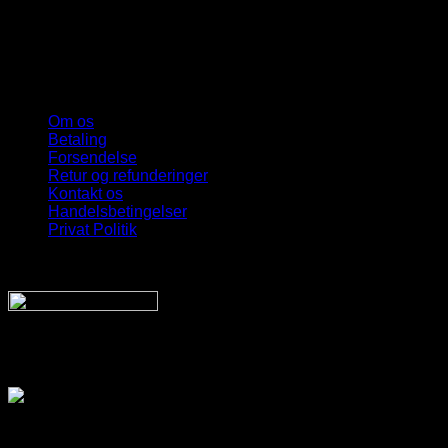
Om os
Betaling
Forsendelse
Retur og refunderinger
Kontakt os
Handelsbetingelser
Privat Politik
Sveriges bedste udvalg
Af billige solbriller
Vi sender din pakke hurtigt med: