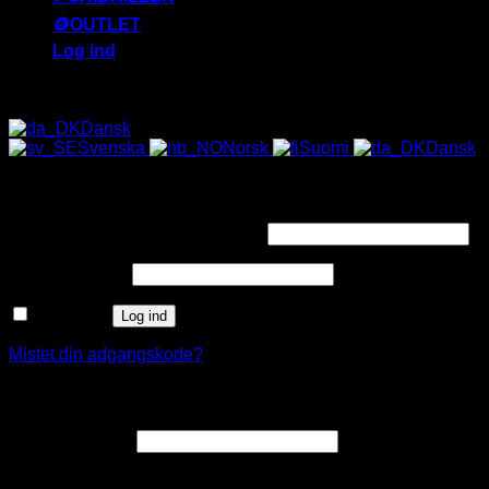
🪙OUTLET
Log ind
ALLE SOLBRILLER HAR UV-400 FILTER 😎
Dansk
Svenska
Norsk
Suomi
Dansk
Log ind
Påkrævet
Brugernavn eller e-mailadresse
*
Påkrævet
Adgangskode
*
Husk mig
Log ind
Mistet din adgangskode?
Opret en kundekonto
Påkrævet
E-mailadresse
*
Et link til en side, hvor du kan oprette en ny adgangskode, vil