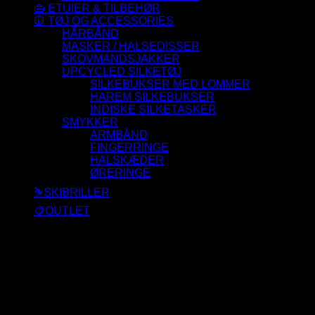
👜 ETUIER & TILBEHØR
🧥 TØJ OG ACCESSORIES
HÅRBÅND
MASKER / HALSEDISSER
SKOVMANDSJAKKER
UPCYCLED SILKETØJ
SILKEBUKSER MED LOMMER
HAREM SILKEBUKSER
INDISKE SILKETASKER
SMYKKER
ARMBÅND
FINGERRINGE
HALSKÆDER
ØRERINGE
⛷️SKIBRILLER
🪙OUTLET
Der blev ikke fundet nogle varer, der matcher dit valg.