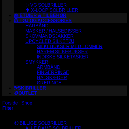
✨ VG SOLBRILLER
🌳 X-LOOP SOLBRILLER
👜 ETUIER & TILBEHØR
🧥 TØJ OG ACCESSORIES
HÅRBÅND
MASKER / HALSEDISSER
SKOVMANDSJAKKER
UPCYCLED SILKETØJ
SILKEBUKSER MED LOMMER
HAREM SILKEBUKSER
INDISKE SILKETASKER
SMYKKER
ARMBÅND
FINGERRINGE
HALSKÆDER
ØRERINGE
⛷️SKIBRILLER
🪙OUTLET
Forside
/
Shop
/
Varer tagged “bellone1”
Filter
Varesortiment
🤑 BILLIGE SOLBRILLER
ALLE DAME SOLBRILLER