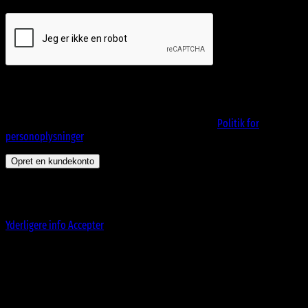
Dine personlige data vil blive anvendt til at understøtte din
brugeroplevelse på webshoppen, til at administrere adgang til din
konto, og til andre formål, som er beskrevet i vores
Politik for
personoplysninger
.
Opret en kundekonto
Dette websted bruger cookies til at tilbyde dig en bedre
browseroplevelse. Ved at fortsætte på denne hjemmeside accepterer du
vores brug af cookies.
Yderligere info
Accepter