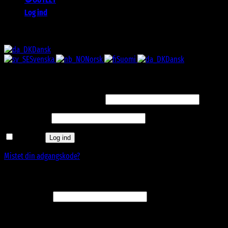
Log ind
ALLE SOLBRILLER HAR UV-400 FILTER 😎
Dansk
Svenska
Norsk
Suomi
Dansk
Log ind
Påkrævet
Brugernavn eller e-mailadresse
*
Påkrævet
Adgangskode
*
Husk mig
Log ind
Mistet din adgangskode?
Opret en kundekonto
Påkrævet
E-mailadresse
*
Et link til en side, hvor du kan oprette en ny adgangskode, vil blive
sendt til din e-mailadresse.