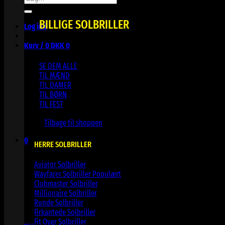
efter:
BILLIGE SOLBRILLER
Log ind
Kurv /
0
DKK
0
SE DEM ALLE
TIL MÆND
TIL DAMER
TIL BØRN
TIL FEST
Ingen varer i kurven.
Tilbage til shoppen
0
HERRE SOLBRILLER
Kurv
Aviator Solbriller
Wayfarer Solbriller
Clubmaster Solbriller
Millionaire Solbriller
Runde Solbriller
Ingen varer i kurven.
Firkantede Solbriller
Fit Over Solbriller