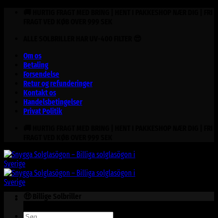
Fortsæt
🚚 HURTIG FRAGT MED BRING | HENT I PAKKESHOP NÆR DIG | FRI
til
FRAGT VED KØB OVER 999 SEK
indhold
ALLE SOLBRILLER HAR UV-400 FILTER 😎
Om os
Betaling
Forsendelse
Retur og refunderinger
Kontakt os
Handelsbetingelser
Privat Politik
🚚 HURTIG FRAGT MED BRING | HENT I PAKKESHOP NÆR DIG | FRI
FRAGT VED KØB OVER 999 SEK
🤑 Billige Solbriller
Søg