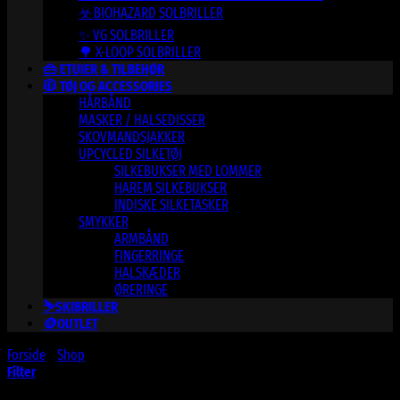
☣️ BIOHAZARD SOLBRILLER
✨ VG SOLBRILLER
🌳 X-LOOP SOLBRILLER
👜 ETUIER & TILBEHØR
🧥 TØJ OG ACCESSORIES
HÅRBÅND
MASKER / HALSEDISSER
SKOVMANDSJAKKER
UPCYCLED SILKETØJ
SILKEBUKSER MED LOMMER
HAREM SILKEBUKSER
INDISKE SILKETASKER
SMYKKER
ARMBÅND
FINGERRINGE
HALSKÆDER
ØRERINGE
⛷️SKIBRILLER
🪙OUTLET
Forside
/
Shop
/
Varer tagged “550A”
Filter