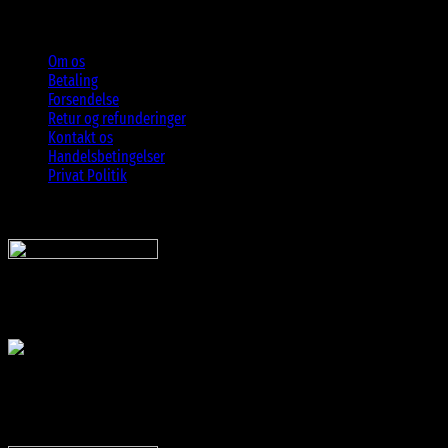
Om os
Betaling
Forsendelse
Retur og refunderinger
Kontakt os
Handelsbetingelser
Privat Politik
Sveriges bedste udvalg
Af billige solbriller
Vi sender din pakke hurtigt med:
SnyggaSolglasögon.se