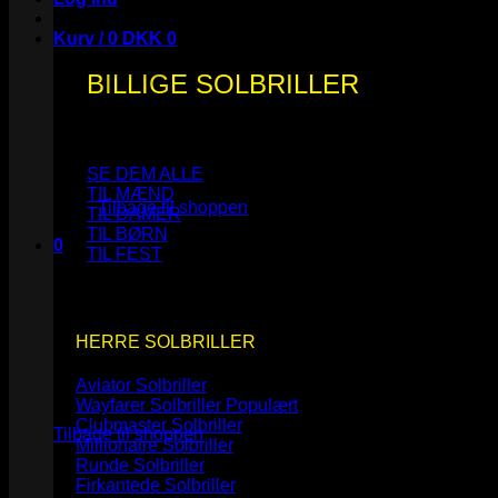
Kurv /
0
DKK
0
BILLIGE SOLBRILLER
Ingen varer i kurven.
SE DEM ALLE
TIL MÆND
Tilbage til shoppen
TIL DAMER
TIL BØRN
0
TIL FEST
Kurv
HERRE SOLBRILLER
Aviator Solbriller
Ingen varer i kurven.
Wayfarer Solbriller
Clubmaster Solbriller
Tilbage til shoppen
Millionaire Solbriller
Runde Solbriller
Firkantede Solbriller