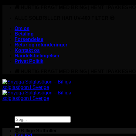
Fortsæt
🚚 HURTIG FRAGT MED BRING | HENT I PAKKESHO
til
indhold
ALLE SOLBRILLER HAR UV-400 FILTER 😎
Om os
Betaling
Forsendelse
Retur og refunderinger
Kontakt os
Handelsbetingelser
Privat Politik
🚚 HURTIG FRAGT MED BRING | HENT I PAKKESHO
Søg
efter:
🤑 Billige Solbriller
Log ind