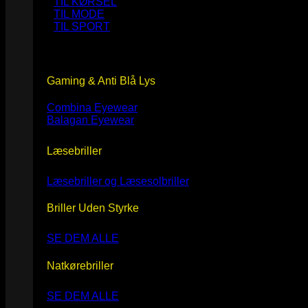
TIL KØRSEL
TIL MODE
TIL SPORT
Gaming & Anti Blå Lys
Combina Eyewear
Balagan Eyewear
Læsebriller
Læsebriller og Læsesolbriller
Briller Uden Styrke
SE DEM ALLE
Natkørebriller
SE DEM ALLE