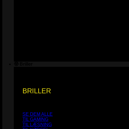
🤓 Briller
BRILLER
SE DEM ALLE
TIL GAMING
TIL LÆSNING