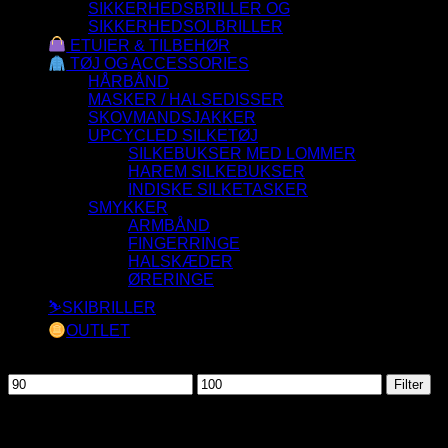
SIKKERHEDSBRILLER OG
SIKKERHEDSOLBRILLER
ETUIER & TILBEHØR
TØJ OG ACCESSORIES
HÅRBÅND
MASKER / HALSEDISSER
SKOVMANDSJAKKER
UPCYCLED SILKETØJ
SILKEBUKSER MED LOMMER
HAREM SILKEBUKSER
INDISKE SILKETASKER
SMYKKER
ARMBÅND
FINGERRINGE
HALSKÆDER
ØRERINGE
⛷️SKIBRILLER
OUTLET
Filtrer efter pris
Mindste
Højeste
Filter
pris
pris