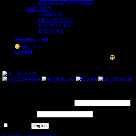
INDISKE SILKETASKER
SMYKKER
ARMBÅND
FINGERRINGE
HALSKÆDER
ØRERINGE
⛷️SKIBRILLER
OUTLET
Log ind
ALLE SOLBRILLER HAR UV-400 FILTER
Dansk
Svenska
Norsk
Suomi
Dansk
Log ind
Påkrævet
Brugernavn eller e-mailadresse
*
Påkrævet
Adgangskode
*
Husk mig
Log ind