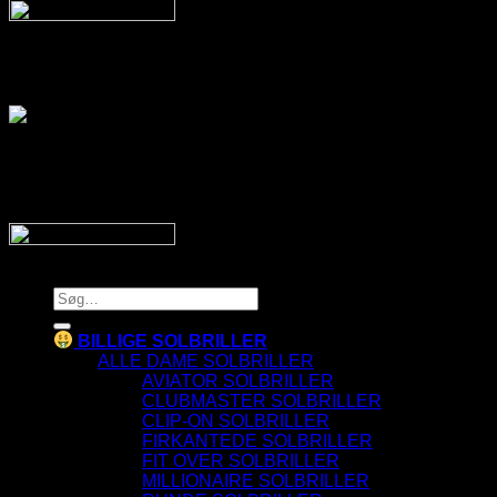
Af billige solbriller
Vi sender din pakke hurtigt med:
SnyggaSolglasögon.se
Copyright 2026 © SnyggaSolglasogon.se
Søg
efter:
BILLIGE SOLBRILLER
ALLE DAME SOLBRILLER
AVIATOR SOLBRILLER
CLUBMASTER SOLBRILLER
CLIP-ON SOLBRILLER
FIRKANTEDE SOLBRILLER
FIT OVER SOLBRILLER
MILLIONAIRE SOLBRILLER