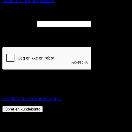
Mistet din adgangskode?
Opret en kundekonto
Påkrævet
E-mailadresse
*
Et link til en side, hvor du kan oprette en ny adgangskode, vil
blive sendt til din e-mailadresse.
Dine personlige data vil blive anvendt til at understøtte din
brugeroplevelse på webshoppen, til at administrere adgang
til din konto, og til andre formål, som er beskrevet i vores
Politik for personoplysninger
.
Opret en kundekonto
Dette websted bruger cookies til at tilbyde dig en bedre
browseroplevelse. Ved at fortsætte på denne hjemmeside
accepterer du vores brug af cookies.