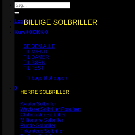
Søg
efter:
BILLIGE SOLBRILLER
Log ind
Kurv /
0
DKK
0
SE DEM ALLE
TIL MÆND
TIL DAMER
TIL BØRN
Ingen varer i kurven.
TIL FEST
Tilbage til shoppen
0
HERRE SOLBRILLER
Kurv
Aviator Solbriller
Wayfarer Solbriller
Clubmaster Solbriller
Millionaire Solbriller
Runde Solbriller
Ingen varer i kurven.
Firkantede Solbriller