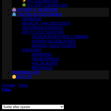
VG SOLBRILLER
X-LOOP SOLBRILLER
ETUIER & TILBEHØR
TØJ OG ACCESSORIES
HÅRBÅND
MASKER / HALSEDISSER
SKOVMANDSJAKKER
UPCYCLED SILKETØJ
SILKEBUKSER MED LOMMER
HAREM SILKEBUKSER
INDISKE SILKETASKER
SMYKKER
ARMBÅND
FINGERRINGE
HALSKÆDER
ØRERINGE
⛷️SKIBRILLER
OUTLET
Forside
/
Shop
/
Varer tagged “23-002”
Filter
Sorteret
Viser 3 resultater
efter
seneste