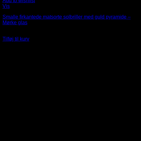
Add to wishlist
Vis
Smalle firkantede matsorte solbriller med guld pyramide –
Mørke glas
99
DKK
Tilføj til kurv