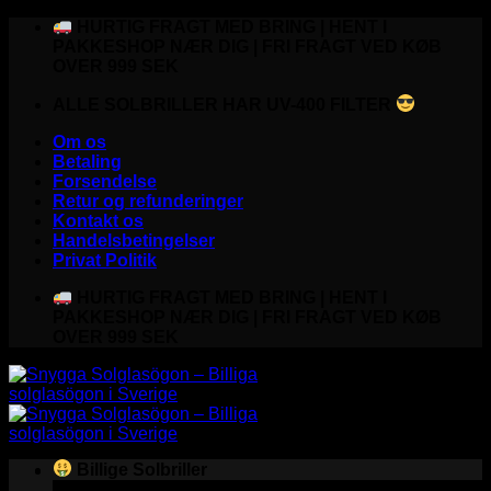
Fortsæt
HURTIG FRAGT MED BRING | HENT I
til
PAKKESHOP NÆR DIG | FRI FRAGT VED KØB
indhold
OVER 999 SEK
ALLE SOLBRILLER HAR UV-400 FILTER
Om os
Betaling
Forsendelse
Retur og refunderinger
Kontakt os
Handelsbetingelser
Privat Politik
HURTIG FRAGT MED BRING | HENT I
PAKKESHOP NÆR DIG | FRI FRAGT VED KØB
OVER 999 SEK
Billige Solbriller